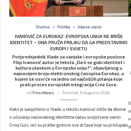
Društvo
Politika
Udarne vijesti
IVANOVIĆ ZA EUROKAZ: EVROPSKA UNIJA NE BRIŠE
IDENTITET – ONA PRUŽA PRILIKU DA GA PREDSTAVIMO
EVROPI I SVIJETU
Potpredsjednik Vlade za vanjske i evropske poslove
Filip Ivanović autor je teksta „Da li se gubi identitet i
kultura ulaskom u Evropsku uniju?“, objavljenog u
najnovijem broju elektronskog časopisa Eurokaz, u
kojem se osvrće na jedno od najčešćih pitanja koje
prati proces evropskih integracija Crne Gore.
od
PressNews
Četvrtak, 6 Augusta 2026,
U
Kako je saopšteno iz Vlade, u tekstu Ivanović ističe da dileme
o
o očuvanju nacionalnog identiteta nijesu svojstvene samo
n
Crnoj Gori, već su pratile gotovo sve države koje su pristupale
d