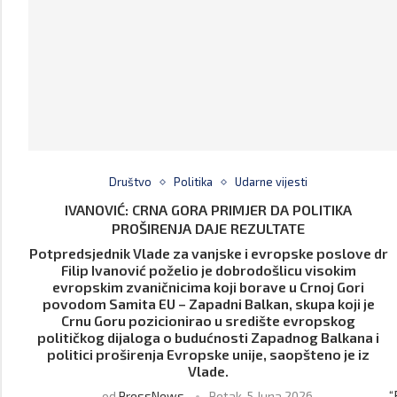
Društvo
Politika
Udarne vijesti
IVANOVIĆ: CRNA GORA PRIMJER DA POLITIKA
PROŠIRENJA DAJE REZULTATE
Potpredsjednik Vlade za vanjske i evropske poslove dr
Filip Ivanović poželio je dobrodošlicu visokim
evropskim zvaničnicima koji borave u Crnoj Gori
povodom Samita EU – Zapadni Balkan, skupa koji je
Crnu Goru pozicionirao u središte evropskog
političkog dijaloga o budućnosti Zapadnog Balkana i
politici proširenja Evropske unije, saopšteno je iz
Vlade.
“
od
PressNews
Petak, 5 Juna 2026,