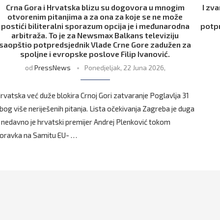
Crna Gora i Hrvatska blizu su dogovora u mnogim
I zva
otvorenim pitanjima a za ona za koje se ne može
postići biliteralni sporazum opcija je i međunarodna
potpr
arbitraža. To je za Newsmax Balkans televiziju
saopštio potpredsjednik Vlade Crne Gore zadužen za
spoljne i evropske poslove Filip Ivanović.
od
PressNews
Ponedjeljak, 22 Juna 2026,
rvatska već duže blokira Crnoj Gori zatvaranje Poglavlja 31
bog više neriješenih pitanja. Lista očekivanja Zagreba je duga
 nedavno je hrvatski premijer Andrej Plenković tokom
oravka na Samitu EU- …