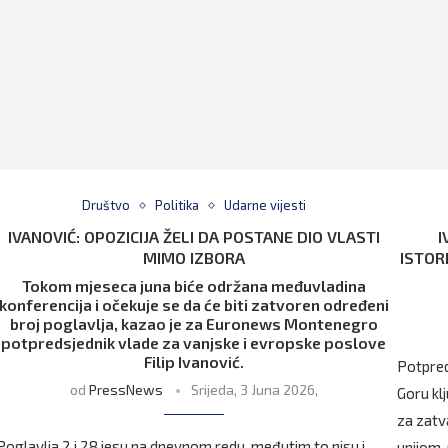
Društvo
Politika
Udarne vijesti
IVANOVIĆ: OPOZICIJA ŽELI DA POSTANE DIO VLASTI
I
MIMO IZBORA
ISTOR
Tokom mjeseca juna biće održana međuvladina
konferencija i očekuje se da će biti zatvoren određeni
broj poglavlja, kazao je za Euronews Montenegro
potpredsjednik vlade za vanjske i evropske poslove
Filip Ivanović.
Potpreds
od
PressNews
Srijeda, 3 Juna 2026,
Goru kl
za zatv
Poglavlja 2 i 28 jesu na dnevnom redu, međutim to nisu i
unijom,