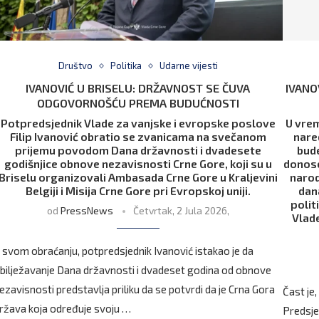
Društvo
Politika
Udarne vijesti
IVANOVIĆ U BRISELU: DRŽAVNOST SE ČUVA
IVANO
ODGOVORNOŠĆU PREMA BUDUĆNOSTI
Potpredsjednik Vlade za vanjske i evropske poslove
U vrem
Filip Ivanović obratio se zvanicama na svečanom
nare
prijemu povodom Dana državnosti i dvadesete
bude
godišnjice obnove nezavisnosti Crne Gore, koji su u
donose
Briselu organizovali Ambasada Crne Gore u Kraljevini
narod
Belgiji i Misija Crne Gore pri Evropskoj uniji.
dan
polit
od
PressNews
Četvrtak, 2 Jula 2026,
Vlade
 svom obraćanju, potpredsjednik Ivanović istakao je da
bilježavanje Dana državnosti i dvadeset godina od obnove
ezavisnosti predstavlja priliku da se potvrdi da je Crna Gora
Čast je,
ržava koja određuje svoju …
Predsje