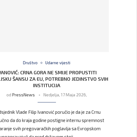
Društvo
Udarne vijesti
VANOVIĆ: CRNA GORA NE SMIJE PROPUSTITI
IJSKU ŠANSU ZA EU, POTREBNO JEDINSTVO SVIH
INSTITUCIJA
od
PressNews
Nedjelja, 17 Maja 2026,
jednik Vlade Filip Ivanović poručio je da je za Crnu
jučno da do kraja godine postigne internu spremnost
aranje svih pregovaračkih poglavlja sa Evropskom
 upozoravajući da pred državom stoji …