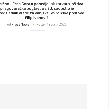
nično - Crna Gora u ponedjeljak zatvara još dva
pregovaračka poglavlja s EU, saopštio je
edsjednik Vlade za vanjske i evropske poslove
Filip Ivanović.
od
PressNews
Petak, 12 Juna 2026,