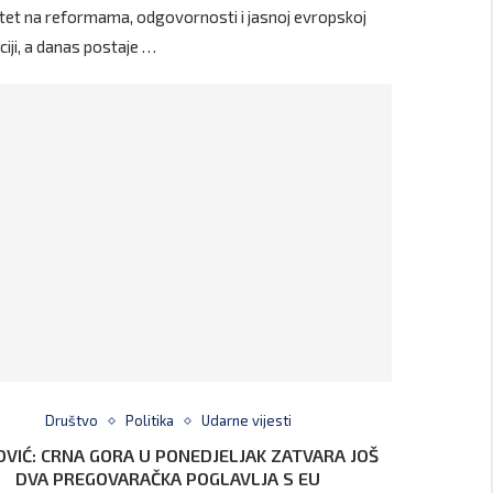
litet na reformama, odgovornosti i jasnoj evropskoj
ciji, a danas postaje …
Društvo
Politika
Udarne vijesti
OVIĆ: CRNA GORA U PONEDJELJAK ZATVARA JOŠ
DVA PREGOVARAČKA POGLAVLJA S EU