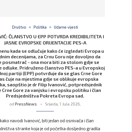
Društvo
Politika
Udarne vijesti
VIĆ: ČLANSTVO U EPP POTVRDA KREDIBILITETA I
JASNE EVROPSKE ORIJENTACIJE PES-A
enu kada se odlučuje kako će izgledati Evropa u
dnim decenijama, za Crnu Goru nije dovoljno da
 posmatrač - ona mora biti za stolom gdje se
 odluke. Pridruženo članstvo PES-a u Evropskoj
noj partiji (EPP) potvrđuje da se glas Crne Gore
as čuje na mjestima gdje se oblikuje evropska
ika, saopštio je dr Filip Ivanović, potpredsjednik
 Crne Gore za vanjsku i evropsku politiku i član
Predsjedništva Pokreta Evropa sad.
od
PressNews
Srijeda, 1 Jula 2026,
 kako navodi Ivanović, biti jedan od osnivača i član
dništva stranke koja je od početka dosljedno gradila