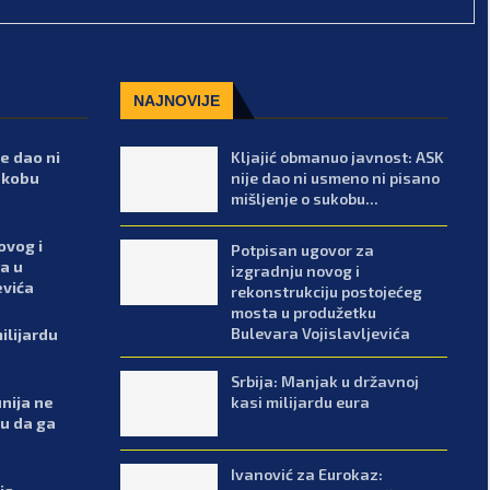
NAJNOVIJE
e dao ni
Kljajić obmanuo javnost: ASK
ukobu
nije dao ni usmeno ni pisano
mišljenje o sukobu...
ovog i
Potpisan ugovor za
a u
izgradnju novog i
evića
rekonstrukciju postojećeg
mosta u produžetku
Bulevara Vojislavljevića
ilijardu
Srbija: Manjak u državnoj
kasi milijardu eura
nija ne
ku da ga
Ivanović za Eurokaz: