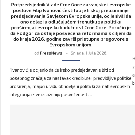
Potpredsjednik Vlade Crne Gore za vanjske i evropske
poslove Filip Ivanović čestitao je Irskoj preuzimanje
predsjedavanja Savjetom Evropske unije, ocijenivši da
ono dolazi u odlučujućem trenutku za politiku
proširenja i evropsku budućnost Crne Gore. Poručio je
da Podgorica ostaje posvećena reformama s ciljem da
do kraja 2026. godine završi pristupne pregovore s
Evropskom unijom.
od
PressNews
Srijeda, 1 Jula 2026,
H
z
“Ivanović je ocijenio da će irsko predsjedavanje biti od
a
posebnog značaja za nastavak kredibilne i predvidljive politike
b
proširenja, imajući u vidu obnovljeni politički zamah evropskih
integracija i sve izraženiju posvećenost …