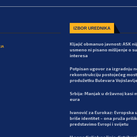
IZBOR UREDNIKA
Kljajić obmanuo javnost: ASK nij
JA
usmeno ni pisano mišljenje o s
interesa
Potpisan ugovor za izgradnju n
rekonstrukciju postojećeg most
produžetku Bulevara Vojislavlj
Srbija: Manjak u državnoj kasi m
eura
Ivanović za Eurokaz: Evropska u
briše identitet – ona pruža prili
predstavimo Evropi i svijetu