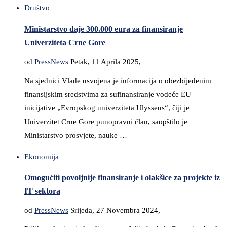
Društvo
Ministarstvo daje 300.000 eura za finansiranje
Univerziteta Crne Gore
od
PressNews
Petak, 11 Aprila 2025,
Na sjednici Vlade usvojena je informacija o obezbijeđenim
finansijskim sredstvima za sufinansiranje vodeće EU
inicijative „Evropskog univerziteta Ulysseus“, čiji je
Univerzitet Crne Gore punopravni član, saopštilo je
Ministarstvo prosvjete, nauke …
Ekonomija
Omogućiti povoljnije finansiranje i olakšice za projekte iz
IT sektora
od
PressNews
Srijeda, 27 Novembra 2024,