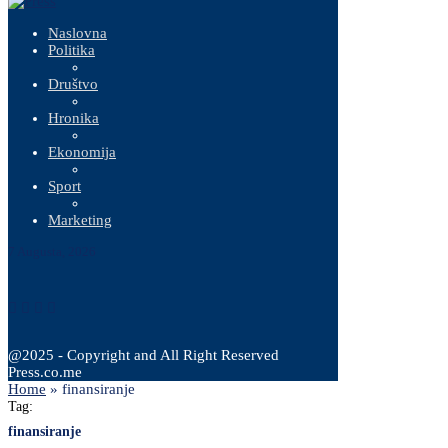
Naslovna
Politika
Društvo
Hronika
Ekonomija
Sport
Marketing
7 Augusta, 2026
@2025 - Copyright and All Right Reserved
Press.co.me
Home
»
finansiranje
Tag:
finansiranje