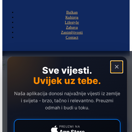
Balkan
Kuhinja
Lifestyle
Zabava
Zanimljivosti
Contact
×
Sve vijesti.
Uvijek uz tebe.
Naslovna
Politika
Društvo
Naša aplikacija donosi najvažnije vijesti iz zemlje
i svijeta - brzo, tačno i relevantno. Preuzmi
Hronika
odmah i budi u toku.
Ekonomija
Sport
PREUZMI NA
App Store