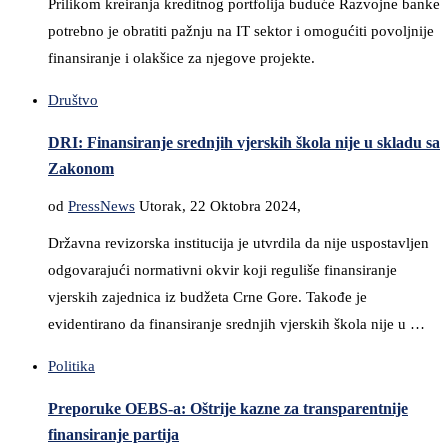
Prilikom kreiranja kreditnog portfolija buduće Razvojne banke
potrebno je obratiti pažnju na IT sektor i omogućiti povoljnije
finansiranje i olakšice za njegove projekte.
Društvo
DRI: Finansiranje srednjih vjerskih škola nije u skladu sa
Zakonom
od
PressNews
Utorak, 22 Oktobra 2024,
Državna revizorska institucija je utvrdila da nije uspostavljen
odgovarajući normativni okvir koji reguliše finansiranje
vjerskih zajednica iz budžeta Crne Gore. Takođe je
evidentirano da finansiranje srednjih vjerskih škola nije u …
Politika
Preporuke OEBS-a: Oštrije kazne za transparentnije
finansiranje partija