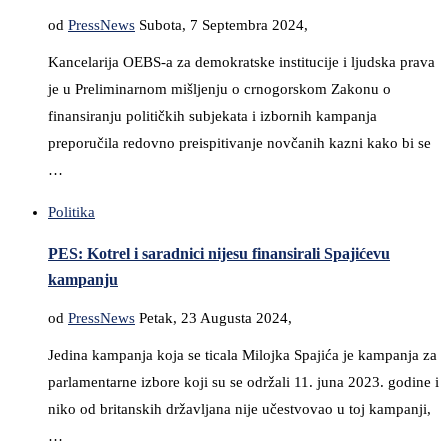
od
PressNews
Subota, 7 Septembra 2024,
Kancelarija OEBS-a za demokratske institucije i ljudska prava
je u Preliminarnom mišljenju o crnogorskom Zakonu o
finansiranju političkih subjekata i izbornih kampanja
preporučila redovno preispitivanje novčanih kazni kako bi se
…
Politika
PES: Kotrel i saradnici nijesu finansirali Spajićevu
kampanju
od
PressNews
Petak, 23 Augusta 2024,
Jedina kampanja koja se ticala Milojka Spajića je kampanja za
parlamentarne izbore koji su se održali 11. juna 2023. godine i
niko od britanskih državljana nije učestvovao u toj kampanji,
…