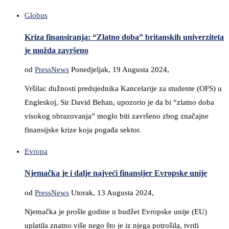
Globus
Kriza finansiranja: “Zlatno doba” britanskih univerziteta
je možda završeno
od
PressNews
Ponedjeljak, 19 Augusta 2024,
Vršilac dužnosti predsjednika Kancelarije za studente (OFS) u
Engleskoj, Sir David Behan, upozorio je da bi “zlatno doba
visokog obrazovanja” moglo biti završeno zbog značajne
finansijske krize koja pogađa sektor.
Evropa
Njemačka je i dalje najveći finansijer Evropske unije
od
PressNews
Utorak, 13 Augusta 2024,
Njemačka je prošle godine u budžet Evropske unije (EU)
uplatila znatno više nego što je iz njega potrošila, tvrdi