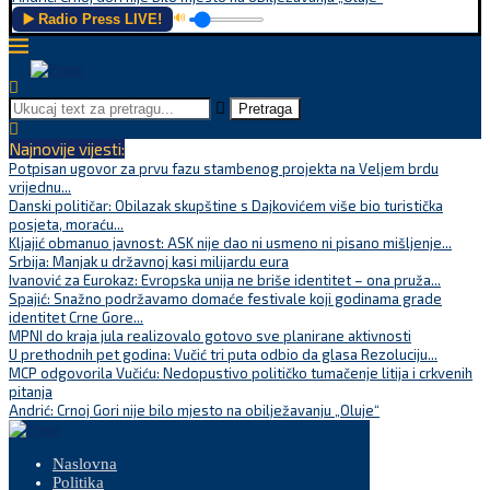
▶️ Radio Press LIVE!
🔊
Pretraga
Najnovije vijesti:
Potpisan ugovor za prvu fazu stambenog projekta na Veljem brdu
vrijednu...
Danski političar: Obilazak skupštine s Dajkovićem više bio turistička
posjeta, moraću...
Kljajić obmanuo javnost: ASK nije dao ni usmeno ni pisano mišljenje...
Srbija: Manjak u državnoj kasi milijardu eura
Ivanović za Eurokaz: Evropska unija ne briše identitet – ona pruža...
Spajić: Snažno podržavamo domaće festivale koji godinama grade
identitet Crne Gore...
MPNI do kraja jula realizovalo gotovo sve planirane aktivnosti
U prethodnih pet godina: Vučić tri puta odbio da glasa Rezoluciju...
MCP odgovorila Vučiću: Nedopustivo političko tumačenje litija i crkvenih
pitanja
Andrić: Crnoj Gori nije bilo mjesto na obilježavanju „Oluje“
Naslovna
Politika