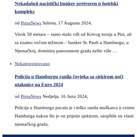
Nekadašnji nacistički bunker pretvoren u hotelski
kompleks
od
PressNews
Subota, 17 Augusta 2024,
Visok 58 metara – samo malo viši od Krivog tornja u Pizi, ali
sa znatno većom težinom – bunker St. Pauli u Hamburgu, u
Njemačkoj, dominira panoramom grada nešto više …
Nekategorizovano
Policija u Hamburgu ranila čovjeka sa sjekirom uoči
utakmice na Euro 2024
od
PressNews
Nedjelja, 16 Juna 2024,
Policija u Hamburgu pucala je i teško ranila muškarca u centru
Hamburga nakon što je on prijetio sjekirom, saopštile su vlasti
njemačkog grada.