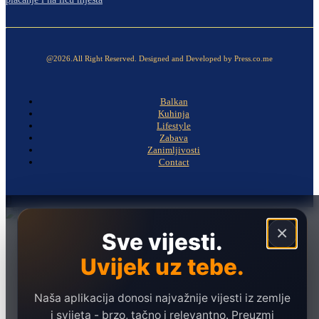
@2026.All Right Reserved. Designed and Developed by Press.co.me
Balkan
Kuhinja
Lifestyle
Zabava
Zanimljivosti
Contact
×
Sve vijesti.
Naslovna
Politika
Uvijek uz tebe.
Društvo
Hronika
Naša aplikacija donosi najvažnije vijesti iz zemlje
i svijeta - brzo, tačno i relevantno. Preuzmi