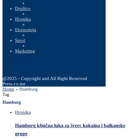
Društvo
Hronika
Ekonomija
Sport
Marketing
7 Augusta, 2026
@2025 - Copyright and All Right Reserved
Press.co.me
Home
»
Hamburg
Tag:
Hamburg
Hronika
Hamburg ključna luka za šverc kokaina i balkanske
grupe