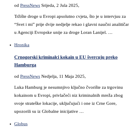
od
PressNews
Srijeda, 2 Jula 2025,
Tržište droge u Evropi apsolutno cvjeta, što je u intervjuu za
“Svet i mi” prije dvije nedjelje rekao i glavni naučni analitičar
u Agenciji Evropske unije za droge Loran Lanijel. …
Hronika
Crnogorski kriminalci kokain u EU švercuju preko
Hamburga
od
PressNews
Nedjelja, 11 Maja 2025,
Luka Hamburg je nesumnjivo ključno čvorište za trgovinu
kokainom u Evropi, privlačeći niz kriminalnih mreža zbog
svoje strateške lokacije, uključujući i one iz Crne Gore,
upozorili su iz Globalne inicijative …
Globus