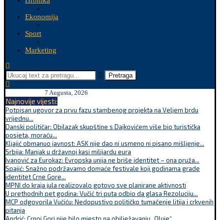
Hronika
Ekonomija
Sport
Marketing
Pretraga
7 Augusta, 2026
Najnovije vijesti:
Potpisan ugovor za prvu fazu stambenog projekta na Veljem brdu
vrijednu...
Danski političar: Obilazak skupštine s Dajkovićem više bio turistička
posjeta, moraću...
Kljajić obmanuo javnost: ASK nije dao ni usmeno ni pisano mišljenje...
Srbija: Manjak u državnoj kasi milijardu eura
Ivanović za Eurokaz: Evropska unija ne briše identitet – ona pruža...
Spajić: Snažno podržavamo domaće festivale koji godinama grade
identitet Crne Gore...
MPNI do kraja jula realizovalo gotovo sve planirane aktivnosti
U prethodnih pet godina: Vučić tri puta odbio da glasa Rezoluciju...
MCP odgovorila Vučiću: Nedopustivo političko tumačenje litija i crkvenih
pitanja
Andrić: Crnoj Gori nije bilo mjesto na obilježavanju „Oluje“