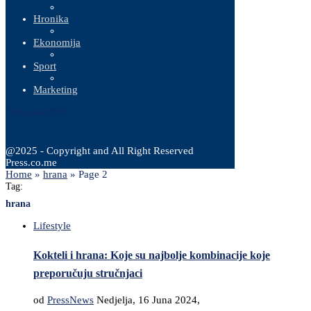
Hronika
Ekonomija
Sport
Marketing
7 Augusta, 2026
@2025 - Copyright and All Right Reserved
Press.co.me
Home
»
hrana
»
Page 2
Tag:
hrana
Lifestyle
Kokteli i hrana: Koje su najbolje kombinacije koje
preporučuju stručnjaci
od
PressNews
Nedjelja, 16 Juna 2024,