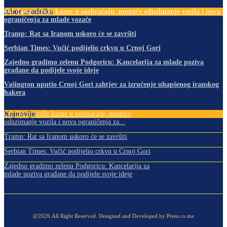
Izbor urednika
Od danas strože kazne u saobraćaju, moguće oduzimanje vozila i nova
ograničenja za mlade vozače
Tramp: Rat sa Iranom uskoro će se završiti
Serbian Times: Vučić podijelio crkvu u Crnoj Gori
Zajedno gradimo zelenu Podgoricu: Kancelarija za mlade poziva
građane da podijele svoje ideje
Vašington uputio Crnoj Gori zahtjev za izručenje uhapšenog iranskog
hakera
Najnovije
Od danas strože kazne u saobraćaju, moguće
oduzimanje vozila i nova ograničenja za...
Tramp: Rat sa Iranom uskoro će se završiti
Serbian Times: Vučić podijelio crkvu u Crnoj Gori
Zajedno gradimo zelenu Podgoricu: Kancelarija za
mlade poziva građane da podijele svoje ideje
@2026.All Right Reserved. Designed and Developed by Press.co.me