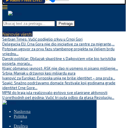
▶️ Radio Press LIVE!
Pretraga
Najnovije vijesti:
Serbian Times: Vučić podijelio crkvu u Crnoj Gori
Delegacija EU: Crna Gora nije dio inicijative za centre za migrante,...
Potpisan ugovor za prvu fazu stambenog projekta na Veljem brdu
vrijednu...
Danski političar: Obilazak skupštine s Dajkovićem više bio turistička
posjeta, moraću...
Kljajić obmanuo javnost: ASK nije dao ni usmeno ni pisano mišljenje...
Srbija: Manjak u državnoj kasi milijardu eura
Ivanović za Eurokaz: Evropska unija ne briše identitet – ona pruža...
Spajić: Snažno podržavamo domaće festivale koji godinama grade
identitet Crne Gore...
MPNI do kraja jula realizovalo gotovo sve planirane aktivnosti
U prethodnih pet godina: Vučić tri puta odbio da glasa Rezoluciju...
Naslovna
Politika
Društvo