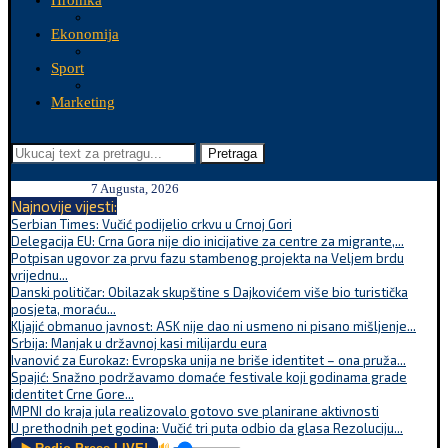
Hronika
Ekonomija
Sport
Marketing
Pretraga
7 Augusta, 2026
Najnovije vijesti:
Serbian Times: Vučić podijelio crkvu u Crnoj Gori
Delegacija EU: Crna Gora nije dio inicijative za centre za migrante,...
Potpisan ugovor za prvu fazu stambenog projekta na Veljem brdu
vrijednu...
Danski političar: Obilazak skupštine s Dajkovićem više bio turistička
posjeta, moraću...
Kljajić obmanuo javnost: ASK nije dao ni usmeno ni pisano mišljenje...
Srbija: Manjak u državnoj kasi milijardu eura
Ivanović za Eurokaz: Evropska unija ne briše identitet – ona pruža...
Spajić: Snažno podržavamo domaće festivale koji godinama grade
identitet Crne Gore...
MPNI do kraja jula realizovalo gotovo sve planirane aktivnosti
U prethodnih pet godina: Vučić tri puta odbio da glasa Rezoluciju...
🔊