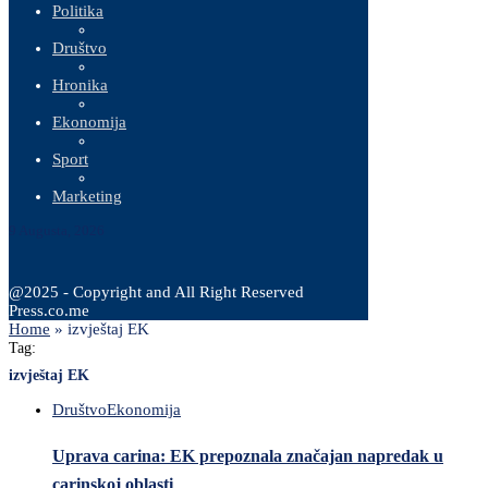
Politika
Društvo
Hronika
Ekonomija
Sport
Marketing
9 Augusta, 2026
@2025 - Copyright and All Right Reserved
Press.co.me
Home
»
izvještaj EK
Tag:
izvještaj EK
Društvo
Ekonomija
Uprava carina: EK prepoznala značajan napredak u
carinskoj oblasti