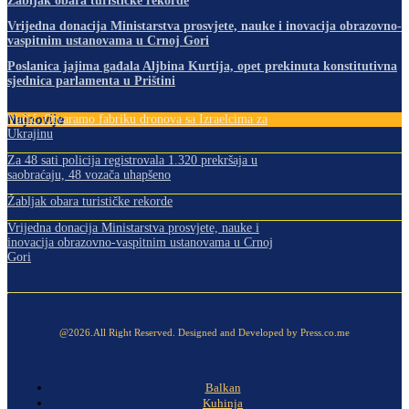
Žabljak obara turističke rekorde
Vrijedna donacija Ministarstva prosvjete, nauke i inovacija obrazovno-
vaspitnim ustanovama u Crnoj Gori
Poslanica jajima gađala Aljbina Kurtija, opet prekinuta konstitutivna
sjednica parlamenta u Prištini
Najnovije
Vučić: Otvaramo fabriku dronova sa Izraelcima za
Ukrajinu
Za 48 sati policija registrovala 1.320 prekršaja u
saobraćaju, 48 vozača uhapšeno
Žabljak obara turističke rekorde
Vrijedna donacija Ministarstva prosvjete, nauke i
inovacija obrazovno-vaspitnim ustanovama u Crnoj
Gori
@2026.All Right Reserved. Designed and Developed by Press.co.me
Balkan
Kuhinja