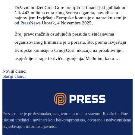
Državni budžet Crne Gore pretrpio je finansijski gubitak od
čak 442 miliona eura zbog šverca cigareta, navodi se u
najnovijem Izvještaju Evropske komisije o napretku zemlje.
od
PressNews
Utorak, 4 Novembra 2025,
Broj pravosnažnih osuđujućih presuda u slučajevima
organizovanog kriminala je u porastu, što, prema Izvještaju
Evropske komisije o Crnoj Gori, ukazuje na proaktivnije i
uspješnije istrage i krivična gonjenja. Međutim, kako …
Noviji članci
Stariji članci
Press.co.me je profesionalan, odgovoran portal sa stavom. Redakciju čine
iskusni urednici i novinari koji beskompromisno, otvoreno i nedvosmisleno
izvještavaju i informišu javnost.