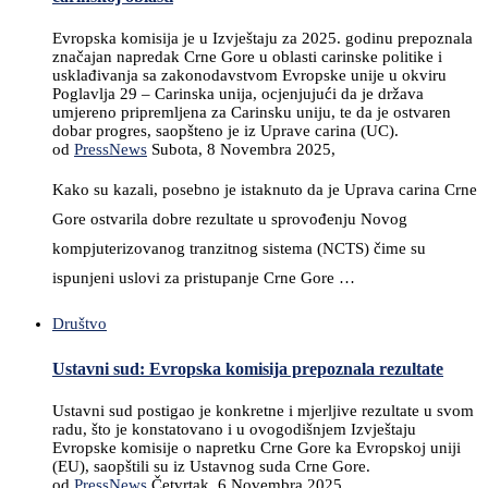
Evropska komisija je u Izvještaju za 2025. godinu prepoznala
značajan napredak Crne Gore u oblasti carinske politike i
usklađivanja sa zakonodavstvom Evropske unije u okviru
Poglavlja 29 – Carinska unija, ocjenjujući da je država
umjereno pripremljena za Carinsku uniju, te da je ostvaren
dobar progres, saopšteno je iz Uprave carina (UC).
od
PressNews
Subota, 8 Novembra 2025,
Kako su kazali, posebno je istaknuto da je Uprava carina Crne
Gore ostvarila dobre rezultate u sprovođenju Novog
kompjuterizovanog tranzitnog sistema (NCTS) čime su
ispunjeni uslovi za pristupanje Crne Gore …
Društvo
Ustavni sud: Evropska komisija prepoznala rezultate
Ustavni sud postigao je konkretne i mjerljive rezultate u svom
radu, što je konstatovano i u ovogodišnjem Izvještaju
Evropske komisije o napretku Crne Gore ka Evropskoj uniji
(EU), saopštili su iz Ustavnog suda Crne Gore.
od
PressNews
Četvrtak, 6 Novembra 2025,