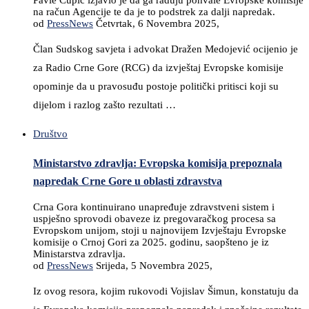
Pavle Ćupić izjavio je da ga raduju pohvale Evropske komisije
na račun Agencije te da je to podstrek za dalji napredak.
od
PressNews
Četvrtak, 6 Novembra 2025,
Član Sudskog savjeta i advokat Dražen Medojević ocijenio je
za Radio Crne Gore (RCG) da izvještaj Evropske komisije
opominje da u pravosuđu postoje politički pritisci koji su
dijelom i razlog zašto rezultati …
Društvo
Ministarstvo zdravlja: Evropska komisija prepoznala
napredak Crne Gore u oblasti zdravstva
Crna Gora kontinuirano unapređuje zdravstveni sistem i
uspješno sprovodi obaveze iz pregovaračkog procesa sa
Evropskom unijom, stoji u najnovijem Izvještaju Evropske
komisije o Crnoj Gori za 2025. godinu, saopšteno je iz
Ministarstva zdravlja.
od
PressNews
Srijeda, 5 Novembra 2025,
Iz ovog resora, kojim rukovodi Vojislav Šimun, konstatuju da