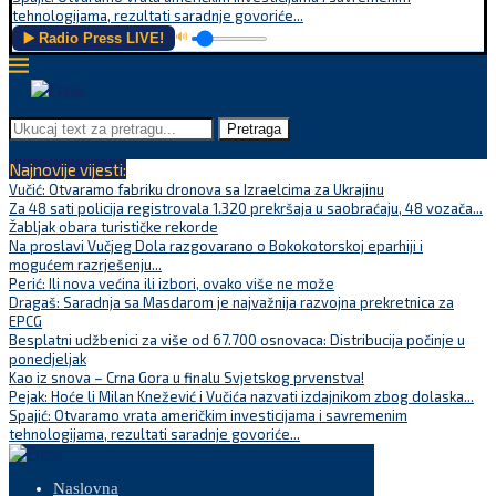
tehnologijama, rezultati saradnje govoriće...
▶️ Radio Press LIVE!
🔊
Pretraga
Najnovije vijesti:
Vučić: Otvaramo fabriku dronova sa Izraelcima za Ukrajinu
Za 48 sati policija registrovala 1.320 prekršaja u saobraćaju, 48 vozača...
Žabljak obara turističke rekorde
Na proslavi Vučjeg Dola razgovarano o Bokokotorskoj eparhiji i
mogućem razrješenju...
Perić: Ili nova većina ili izbori, ovako više ne može
Dragaš: Saradnja sa Masdarom je najvažnija razvojna prekretnica za
EPCG
Besplatni udžbenici za više od 67.700 osnovaca: Distribucija počinje u
ponedjeljak
Kao iz snova – Crna Gora u finalu Svjetskog prvenstva!
Pejak: Hoće li Milan Knežević i Vučića nazvati izdajnikom zbog dolaska...
Spajić: Otvaramo vrata američkim investicijama i savremenim
tehnologijama, rezultati saradnje govoriće...
Naslovna