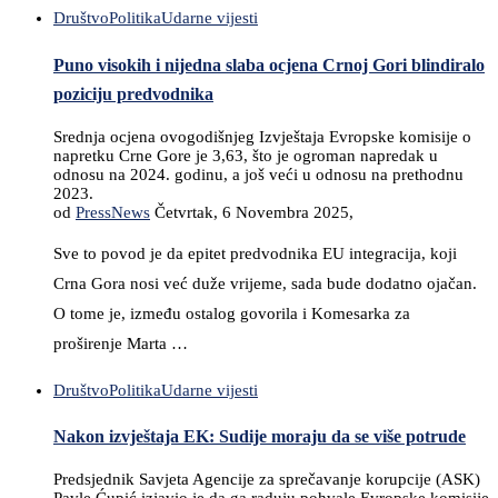
Društvo
Politika
Udarne vijesti
Puno visokih i nijedna slaba ocjena Crnoj Gori blindiralo
poziciju predvodnika
Srednja ocjena ovogodišnjeg Izvještaja Evropske komisije o
napretku Crne Gore je 3,63, što je ogroman napredak u
odnosu na 2024. godinu, a još veći u odnosu na prethodnu
2023.
od
PressNews
Četvrtak, 6 Novembra 2025,
Sve to povod je da epitet predvodnika EU integracija, koji
Crna Gora nosi već duže vrijeme, sada bude dodatno ojačan.
O tome je, između ostalog govorila i Komesarka za
proširenje Marta …
Društvo
Politika
Udarne vijesti
Nakon izvještaja EK: Sudije moraju da se više potrude
Predsjednik Savjeta Agencije za sprečavanje korupcije (ASK)