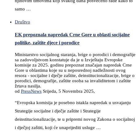
njihovim timovima koji svakog dana posvećeno rade kako to
samo …
Društvo
EK prepoznala napredak Crne Gore u oblasti socijalne
politike, zaštite djece i porodice
Ministarstvo socijalnog staranja, brige o porodici i demografije
sa zadovoljstvom konstatuje da je u Izvještaju Evropske
komisije za 2025. godinu prepoznat značajan napredak Crne
Gore u oblastima koje su u neposrednoj nadležnosti ovog
resora - socijalne i dječje zaštite, deinstitucionalizacije, brige o
porodici, demografije, zaštite osoba sa invaliditetom i zaštite
žrtava nasilja.
od
PressNews
Srijeda, 5 Novembra 2025,
“Evropska komisija je posebno istakla napredak u usvajanju
Strategije socijalne i dječje zaštite i Strategije
deinstitucionalizacije, te u pripremi novog Zakona o socijalnoj
i dječjoj zaštiti, koji će unaprijediti usluge …