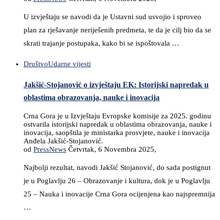
U izvještaju se navodi da je Ustavni sud usvojio i sproveo
plan za rješavanje neriješenih predmeta, te da je cilj bio da se
skrati trajanje postupaka, kako bi se ispoštovala …
Društvo
Udarne vijesti
Jakšić-Stojanović o izvještaju EK: Istorijski napredak u
oblastima obrazovanja, nauke i inovacija
Crna Gora je u Izvještaju Evropske komisije za 2025. godinu
ostvarila istorijski napredak u oblastima obrazovanja, nauke i
inovacija, saopštila je ministarka prosvjete, nauke i inovacija
Anđela Jakšić-Stojanović.
od
PressNews
Četvrtak, 6 Novembra 2025,
Najbolji rezultat, navodi Jakšić Stojanović, do sada postignut
je u Poglavlju 26 – Obrazovanje i kultura, dok je u Poglavlju
25 – Nauka i inovacije Crna Gora ocijenjena kao najspremnija
…