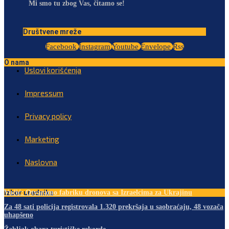
Mi smo tu zbog Vas, čitamo se!
Društvene mreže
Facebook
Instagram
Youtube
Envelope
Rss
O nama
Uslovi korišćenja
Impressum
Privacy policy
Marketing
Naslovna
Izbor urednika
Vučić: Otvaramo fabriku dronova sa Izraelcima za Ukrajinu
Za 48 sati policija registrovala 1.320 prekršaja u saobraćaju, 48 vozača
uhapšeno