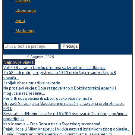
Hronika
Ekonomija
Sport
Marketing
Pretraga
9 Augusta, 2026
Najnovije vijesti:
Vučić: Otvaramo fabriku dronova sa Izraelcima za Ukrajinu
Za 48 sati policija registrovala 1.320 prekršaja u saobraćaju, 48
vozača...
Žabljak obara turističke rekorde
Na proslavi Vučjeg Dola razgovarano o Bokokotorskoj eparhiji i
mogućem razrješenju...
Perić: Ili nova većina ili izbori, ovako više ne može
Dragaš: Saradnja sa Masdarom je najvažnija razvojna prekretnica za
EPCG
Besplatni udžbenici za više od 67.700 osnovaca: Distribucija počinje u
ponedjeljak
Kao iz snova – Crna Gora u finalu Svjetskog prvenstva!
Pejak: Hoće li Milan Knežević i Vučića nazvati izdajnikom zbog dolaska...
Spajić: Otvaramo vrata američkim investicijama i savremenim