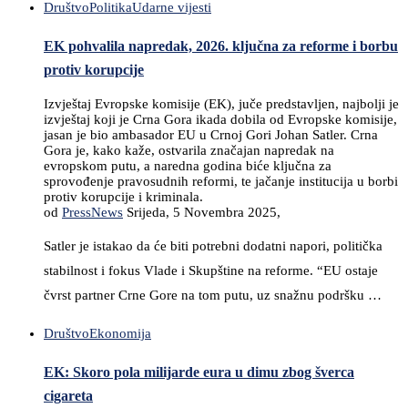
Društvo
Politika
Udarne vijesti
EK pohvalila napredak, 2026. ključna za reforme i borbu
protiv korupcije
Izvještaj Evropske komisije (EK), juče predstavljen, najbolji je
izvještaj koji je Crna Gora ikada dobila od Evropske komisije,
jasan je bio ambasador EU u Crnoj Gori Johan Satler. Crna
Gora je, kako kaže, ostvarila značajan napredak na
evropskom putu, a naredna godina biće ključna za
sprovođenje pravosudnih reformi, te jačanje institucija u borbi
protiv korupcije i kriminala.
od
PressNews
Srijeda, 5 Novembra 2025,
Satler je istakao da će biti potrebni dodatni napori, politička
stabilnost i fokus Vlade i Skupštine na reforme. “EU ostaje
čvrst partner Crne Gore na tom putu, uz snažnu podršku …
Društvo
Ekonomija
EK: Skoro pola milijarde eura u dimu zbog šverca
cigareta