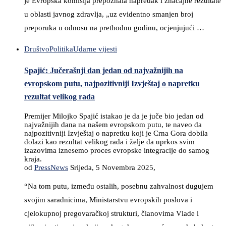
je Evropska komisija prepoznala napredak i značajne rezultate
u oblasti javnog zdravlja, „uz evidentno smanjen broj
preporuka u odnosu na prethodnu godinu, ocjenjujući …
Društvo
Politika
Udarne vijesti
Spajić: Jučerašnji dan jedan od najvažnijih na
evropskom putu, najpozitivniji Izvještaj o napretku
rezultat velikog rada
Premijer Milojko Spajić istakao je da je juče bio jedan od
najvažnijih dana na našem evropskom putu, te naveo da
najpozitivniji Izvještaj o napretku koji je Crna Gora dobila
dolazi kao rezultat velikog rada i želje da uprkos svim
izazovima iznesemo proces evropske integracije do samog
kraja.
od
PressNews
Srijeda, 5 Novembra 2025,
“Na tom putu, između ostalih, posebnu zahvalnost dugujem
svojim saradnicima, Ministarstvu evropskih poslova i
cjelokupnoj pregovaračkoj strukturi, članovima Vlade i