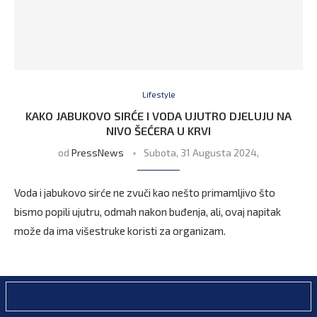
Lifestyle
KAKO JABUKOVO SIRĆE I VODA UJUTRO DJELUJU NA
NIVO ŠEĆERA U KRVI
od
PressNews
Subota, 31 Augusta 2024,
Voda i jabukovo sirće ne zvuči kao nešto primamljivo što
bismo popili ujutru, odmah nakon buđenja, ali, ovaj napitak
može da ima višestruke koristi za organizam.