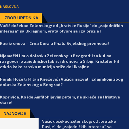
NASLOVNA
IZBOR UREDNIKA
Vučić dočekao Zelenskog: od „bratske Rusije“ do „zajedničkih
interesa“ sa Ukrajinom, vrata otvorena i za oružje?
Kao iz snova – Crna Gora u finalu Svjetskog prvenstva!
Njemački list o dolasku Zelenskog u Beograd: Iza kulisa
razgovori o zajedničkoj fabrici dronova u Srbiji, Kristofer Hil
otkrio kako srpska municija stiže do Ukrajine
Pejak: Hoće li Milan Knežević i Vučića nazvati izdajnikom zbog
dolaska Zelenskog u Beograd?
Koprivica: Ko ide Amfilohijevim putem, ne skreće sa Hristove
staze!
NAJNOVIJE
Vučić dočekao Zelenskog: od „bratske
Rusije“ do „zajedničkih interesa“ sa