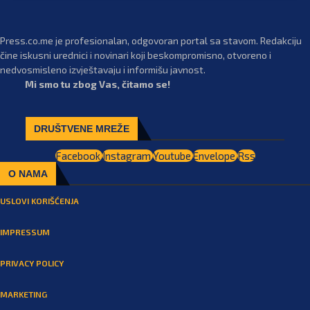
Press.co.me je profesionalan, odgovoran portal sa stavom. Redakciju
čine iskusni urednici i novinari koji beskompromisno, otvoreno i
nedvosmisleno izvještavaju i informišu javnost.
Mi smo tu zbog Vas, čitamo se!
DRUŠTVENE MREŽE
Facebook
Instagram
Youtube
Envelope
Rss
O NAMA
USLOVI KORIŠĆENJA
IMPRESSUM
PRIVACY POLICY
MARKETING