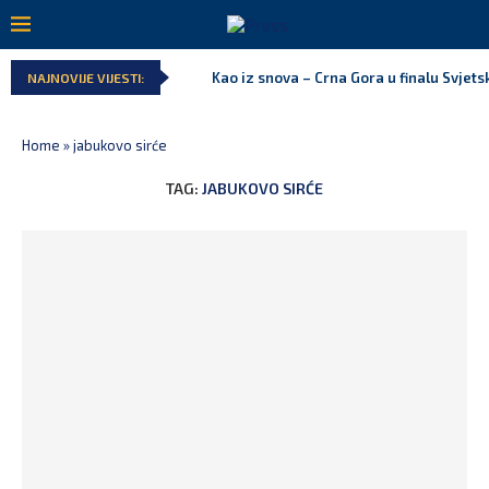
Kao iz snova – Crna Gora u finalu Svjet
NAJNOVIJE VIJESTI:
Home
»
jabukovo sirće
TAG:
JABUKOVO SIRĆE