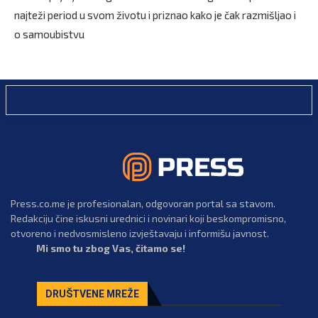
najteži period u svom životu i priznao kako je čak razmišljao i
o samoubistvu
Press.co.me je profesionalan, odgovoran portal sa stavom.
Redakciju čine iskusni urednici i novinari koji beskompromisno,
otvoreno i nedvosmisleno izvještavaju i informišu javnost.
Mi smo tu zbog Vas, čitamo se!
DRUŠTVENE MREŽE