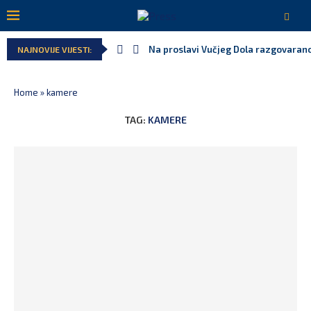
Na proslavi Vučjeg Dola razgovarano
NAJNOVIJE VIJESTI:
Home
»
kamere
TAG:
KAMERE