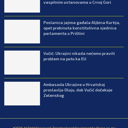
vaspitnim ustanovama u Crnoj Gori
Poslanica jajima gađala Aljbina Kurtija,
opet prekinuta konstitutivna sjednica
parlamenta u Prištini
Vučić: Ukrajini nikada nećemo praviti
problem na putu ka EU
Ambasada Ukrajine u Hrvatskoj
proslavlja Oluju, dok Vučić dočekuje
Zelenskog
@2026.All Right Reserved. Designed and Developed by Press.co.me