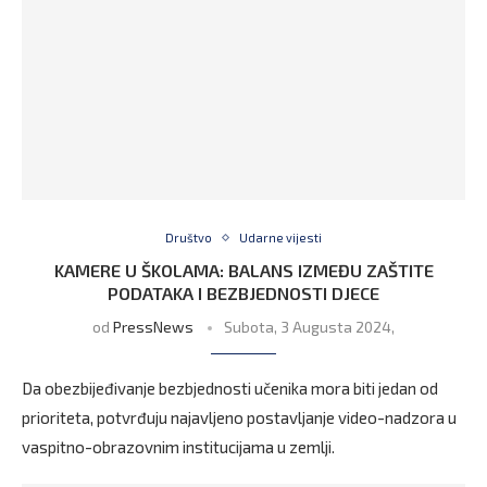
Društvo
Udarne vijesti
KAMERE U ŠKOLAMA: BALANS IZMEĐU ZAŠTITE
PODATAKA I BEZBJEDNOSTI DJECE
od
PressNews
Subota, 3 Augusta 2024,
Da obezbijeđivanje bezbjednosti učenika mora biti jedan od
prioriteta, potvrđuju najavljeno postavljanje video-nadzora u
vaspitno-obrazovnim institucijama u zemlji.