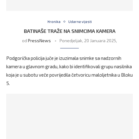
Hronika
Udarne vijesti
BATINAŠE TRAŽE NA SNIMCIMA KAMERA
od
PressNews
Ponedjeljak, 20 Januara 2025,
Podgorička policija juče je izuzimala snimke sa nadzornih
kamera u glavnom gradu, kako bi identifikovali grupu nasilnika
koja je u subotu veče povrijedila četvoricu maloljetnika u Bloku
5.