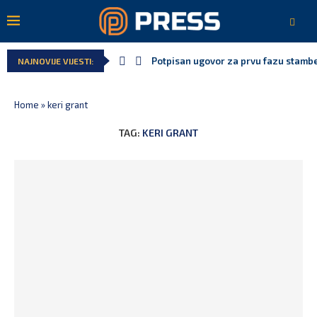
Potpisan ugovor za prvu fazu stamben
NAJNOVIJE VIJESTI:
Home
»
keri grant
TAG:
KERI GRANT