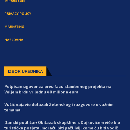
IMPRESSUM
PRIVACY POLICY
MARKETING
NASLOVNA
IZBOR UREDNIKA
Potpisan ugovor za prvu fazu stambenog projekta na
Veljem brdu vrijednu 40 miliona eura
Vučić najavio dolazak Zelenskog i razgovore o važnim
temama
Danski političar: Obilazak skupštine s Dajkovićem više bio
turistička posjeta, moraću biti pažljiviji kome ću biti vodič