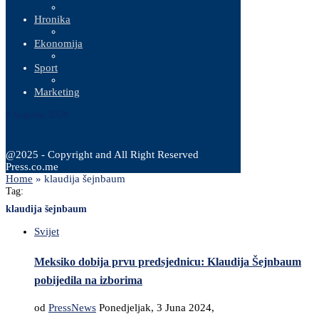
Hronika
Ekonomija
Sport
Marketing
8 Augusta, 2026
@2025 - Copyright and All Right Reserved
Press.co.me
Home
»
klaudija šejnbaum
Tag:
klaudija šejnbaum
Svijet
Meksiko dobija prvu predsjednicu: Klaudija Šejnbaum
pobijedila na izborima
od
PressNews
Ponedjeljak, 3 Juna 2024,