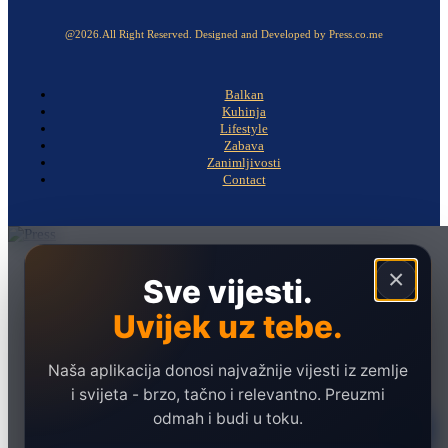
@2026.All Right Reserved. Designed and Developed by Press.co.me
Balkan
Kuhinja
Lifestyle
Zabava
Zanimljivosti
Contact
Naslovna
×
Sve vijesti.
Politika
Uvijek uz tebe.
Društvo
Hronika
Naša aplikacija donosi najvažnije vijesti iz zemlje
Ekonomija
i svijeta - brzo, tačno i relevantno. Preuzmi
odmah i budi u toku.
Sport