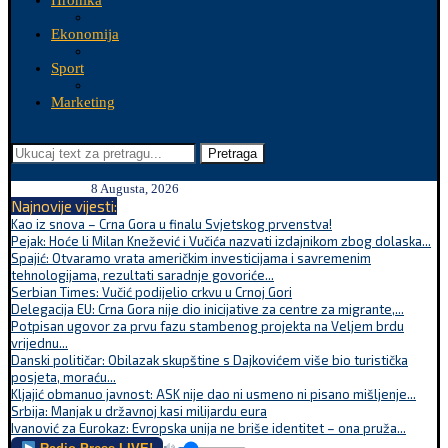
Hronika
Ekonomija
Sport
Marketing
Pretraga
8 Augusta, 2026
Najnovije vijesti:
Kao iz snova – Crna Gora u finalu Svjetskog prvenstva!
Pejak: Hoće li Milan Knežević i Vučića nazvati izdajnikom zbog dolaska...
Spajić: Otvaramo vrata američkim investicijama i savremenim
tehnologijama, rezultati saradnje govoriće...
Serbian Times: Vučić podijelio crkvu u Crnoj Gori
Delegacija EU: Crna Gora nije dio inicijative za centre za migrante,...
Potpisan ugovor za prvu fazu stambenog projekta na Veljem brdu
vrijednu...
Danski političar: Obilazak skupštine s Dajkovićem više bio turistička
posjeta, moraću...
Kljajić obmanuo javnost: ASK nije dao ni usmeno ni pisano mišljenje...
Srbija: Manjak u državnoj kasi milijardu eura
Ivanović za Eurokaz: Evropska unija ne briše identitet – ona pruža...