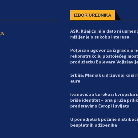
IZBOR UREDNIKA
ASK: Kljajiću nije dato ni usmen
JA
mišljenje o sukobu interesa
Potpisan ugovor za izgradnju n
rekonstrukciju postojećeg most
produžetku Bulevara Vojislavlj
Srbija: Manjak u državnoj kasi m
eura
Ivanović za Eurokaz: Evropska u
briše identitet – ona pruža prili
predstavimo Evropi i svijetu
U ponedjeljak počinje distribuci
besplatnih udžbenika