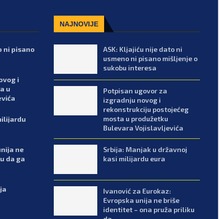
NAJNOVIJE
o ni pisano
ASK: Kljajiću nije dato ni
usmeno ni pisano mišljenje o
sukobu interesa
ovog i
a u
Potpisan ugovor za
evića
izgradnju novog i
rekonstrukciju postojećeg
mosta u produžetku
ilijardu
Bulevara Vojislavljevića
Srbija: Manjak u državnoj
nija ne
kasi milijardu eura
ku da ga
ja
Ivanović za Eurokaz:
Evropska unija ne briše
identitet – ona pruža priliku
da...