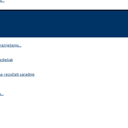
...
azrješenju...
edjeljak
a, rezultati saradnje
...