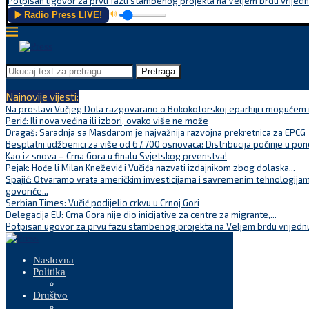
Potpisan ugovor za prvu fazu stambenog projekta na Veljem brdu vrijednu
▶️ Radio Press LIVE!
🔊
Pretraga
Najnovije vijesti:
Na proslavi Vučjeg Dola razgovarano o Bokokotorskoj eparhiji i mogućem r
Perić: Ili nova većina ili izbori, ovako više ne može
Dragaš: Saradnja sa Masdarom je najvažnija razvojna prekretnica za EPCG
Besplatni udžbenici za više od 67.700 osnovaca: Distribucija počinje u pon
Kao iz snova – Crna Gora u finalu Svjetskog prvenstva!
Pejak: Hoće li Milan Knežević i Vučića nazvati izdajnikom zbog dolaska...
Spajić: Otvaramo vrata američkim investicijama i savremenim tehnologijam
govoriće...
Serbian Times: Vučić podijelio crkvu u Crnoj Gori
Delegacija EU: Crna Gora nije dio inicijative za centre za migrante,...
Potpisan ugovor za prvu fazu stambenog projekta na Veljem brdu vrijednu
Naslovna
Politika
Društvo