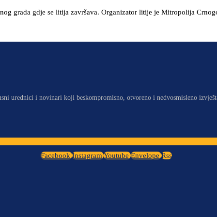
nog grada gdje se litija završava. Organizator litije je Mitropolija Cr
usni urednici i novinari koji beskompromisno, otvoreno i nedvosmisleno izvješt
Facebook
Instagram
Youtube
Envelope
Rss