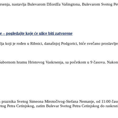
rsenja, nastavlja Bulevarom Džordža Vašingtona, Bulevarom Svetog Petr
 pogledajte koje će ulice biti zatvorene
a koji je rođen u Ribnici, današnjoj Podgorici, biće svečano proslavlje
 u Sabornom hramu Hristovog Vaskrsenja, sa početkom u 9 časova. Nakon
dom praznika Svetog Simeona Mirotočivog-Stefana Nemanje, od 11:00 čas
g Petra Cetinjskog, zatim Bulevar Svetog Petra Cetinjskog do raskrsnic