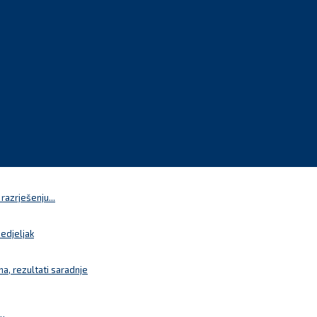
azrješenju...
nedjeljak
a, rezultati saradnje