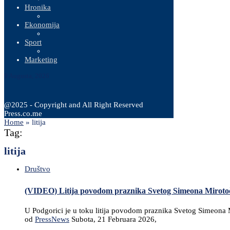
Hronika
Ekonomija
Sport
Marketing
9 Augusta, 2026
@2025 - Copyright and All Right Reserved
Press.co.me
Home
»
litija
Tag:
litija
Društvo
(VIDEO) Litija povodom praznika Svetog Simeona Miroto
U Podgorici je u toku litija povodom praznika Svetog Simeona M
od
PressNews
Subota, 21 Februara 2026,