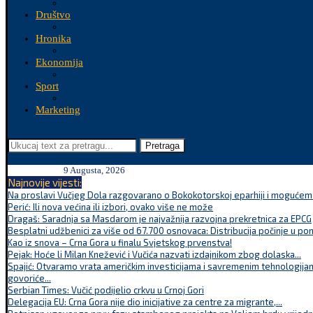
Društvo
Hronika
Ekonomija
Sport
Marketing
Pretraga
9 Augusta, 2026
Najnovije vijesti:
Na proslavi Vučjeg Dola razgovarano o Bokokotorskoj eparhiji i mogućem r
Perić: Ili nova većina ili izbori, ovako više ne može
Dragaš: Saradnja sa Masdarom je najvažnija razvojna prekretnica za EPCG
Besplatni udžbenici za više od 67.700 osnovaca: Distribucija počinje u po
Kao iz snova – Crna Gora u finalu Svjetskog prvenstva!
Pejak: Hoće li Milan Knežević i Vučića nazvati izdajnikom zbog dolaska...
Spajić: Otvaramo vrata američkim investicijama i savremenim tehnologijam
govoriće...
Serbian Times: Vučić podijelio crkvu u Crnoj Gori
Delegacija EU: Crna Gora nije dio inicijative za centre za migrante,...