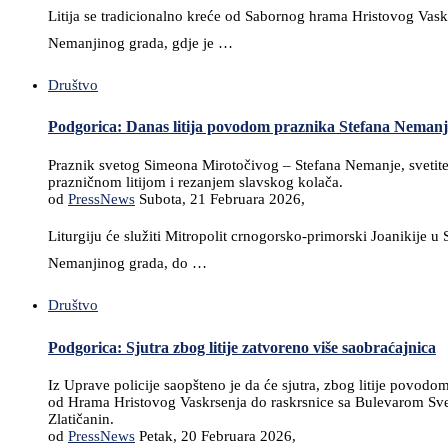
Litija se tradicionalno kreće od Sabornog hrama Hristovog Vask
Nemanjinog grada, gdje je …
Društvo
Podgorica: Danas litija povodom praznika Stefana Nemanje –
Praznik svetog Simeona Mirotočivog – Stefana Nemanje, svetitelj
prazničnom litijom i rezanjem slavskog kolača.
od
PressNews
Subota, 21 Februara 2026,
Liturgiju će služiti Mitropolit crnogorsko-primorski Joanikije
Nemanjinog grada, do …
Društvo
Podgorica: Sjutra zbog litije zatvoreno više saobraćajnica
Iz Uprave policije saopšteno je da će sjutra, zbog litije povo
od Hrama Hristovog Vaskrsenja do raskrsnice sa Bulevarom Sveto
Zlatičanin.
od
PressNews
Petak, 20 Februara 2026,