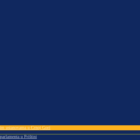
tnim ustanovama u Crnoj Gori
 parlamenta u Prištini