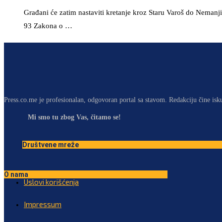
Građani će zatim nastaviti kretanje kroz Staru Varoš do Nemanji
93 Zakona o …
Press.co.me je profesionalan, odgovoran portal sa stavom. Redakciju čine isk
Mi smo tu zbog Vas, čitamo se!
Društvene mreže
O nama
Uslovi korišćenja
Impressum