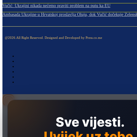
Vučić: Ukrajini nikada nećemo praviti problem na putu ka EU
Ambasada Ukrajine u Hrvatskoj proslavlja Oluju, dok Vučić dočekuje Zelens
@2026.All Right Reserved. Designed and Developed by Press.co.me
Naslovna
Sve vijesti.
Politika
Društvo
Uvijek uz tebe.