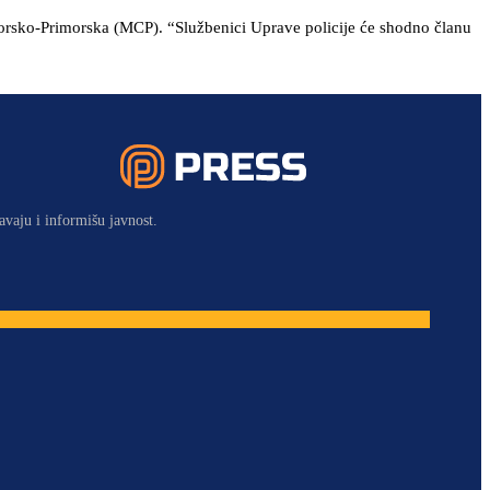
nogorsko-Primorska (MCP). “Službenici Uprave policije će shodno članu
avaju i informišu javnost.