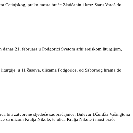
a Cetinjskog, preko mosta braće Zlatičanin i kroz Staru Varoš do
n danas 21. februara u Podgorici Svetom arhijerejskom liturgijom,
 liturgije, u 11 časova, ulicama Podgorice, od Sabornog hrama do
ova biti zatvorene sljedeće saobraćajnice: Bulevar Džordža Vašingtona
e sa ulicom Kralja Nikole, te ulica Kralja Nikole i most braće