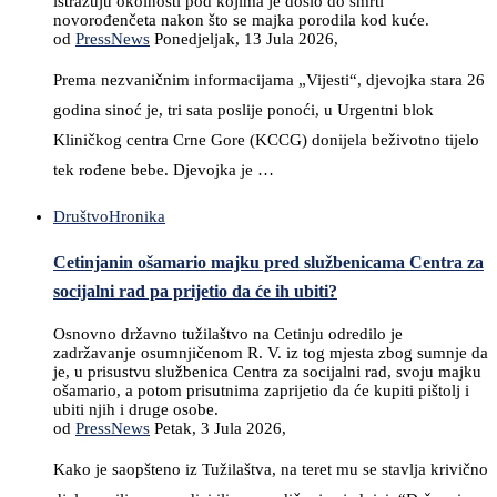
istražuju okolnosti pod kojima je došlo do smrti
novorođenčeta nakon što se majka porodila kod kuće.
od
PressNews
Ponedjeljak, 13 Jula 2026,
Prema nezvaničnim informacijama „Vijesti“, djevojka stara 26
godina sinoć je, tri sata poslije ponoći, u Urgentni blok
Kliničkog centra Crne Gore (KCCG) donijela beživotno tijelo
tek rođene bebe. Djevojka je …
Društvo
Hronika
Cetinjanin ošamario majku pred službenicama Centra za
socijalni rad pa prijetio da će ih ubiti?
Osnovno državno tužilaštvo na Cetinju odredilo je
zadržavanje osumnjičenom R. V. iz tog mjesta zbog sumnje da
je, u prisustvu službenica Centra za socijalni rad, svoju majku
ošamario, a potom prisutnima zaprijetio da će kupiti pištolj i
ubiti njih i druge osobe.
od
PressNews
Petak, 3 Jula 2026,
Kako je saopšteno iz Tužilaštva, na teret mu se stavlja krivično