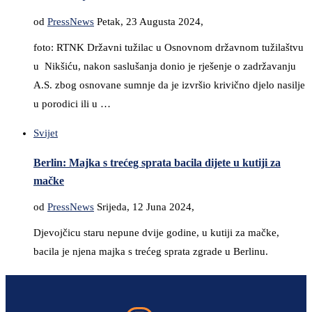
od
PressNews
Petak, 23 Augusta 2024,
foto: RTNK Državni tužilac u Osnovnom državnom tužilaštvu
u Nikšiću, nakon saslušanja donio je rješenje o zadržavanju
A.S. zbog osnovane sumnje da je izvršio krivično djelo nasilje
u porodici ili u …
Svijet
Berlin: Majka s trećeg sprata bacila dijete u kutiji za
mačke
od
PressNews
Srijeda, 12 Juna 2024,
Djevojčicu staru nepune dvije godine, u kutiji za mačke,
bacila je njena majka s trećeg sprata zgrade u Berlinu.