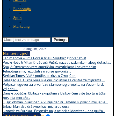
Hronika
Ekonomija
Sport
Marketing
Pretraga
8 Augusta, 2026
Najnovije vijesti:
Kao iz snova – Crna Gora u finalu Svjetskog prvenstva!
Pejak: Hoće li Milan Knežević i Vučića nazvati izdajnikom zbog dolaska...
Spajić: Otvaramo vrata američkim investicijama i savremenim
tehnologijama, rezultati saradnje govoriće...
Serbian Times: Vučić podijelio crkvu u Crnoj Gori
Delegacija EU: Crna Gora nije dio inicijative za centre za migrante,...
Potpisan ugovor za prvu fazu stambenog projekta na Veljem brdu
vrijednu...
Danski političar: Obilazak skupštine s Dajkovićem više bio turistička
posjeta, moraću...
Kljajić obmanuo javnost: ASK nije dao ni usmeno ni pisano mišljenje...
Srbija: Manjak u državnoj kasi milijardu eura
Ivanović za Eurokaz: Evropska unija ne briše identitet – ona pruža...
🔊