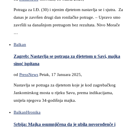
Potraga za I.Đ. (30) i njenim djetetom nastavlja se i sjutra. Za
danas je završen drugi dan ronilačke potrage. – Upravo smo
završili sa današnjom pretragom bez rezultata. Nivo Morače
…
Balkan
Zagreb: Nastavlja se potraga za djetetom u Savi, majka
sinoć ispitana
od
PressNews
Petak, 17 Januara 2025,
Nastavlja se potraga za djetetom koje je kod zagrebačkog
Jankomirskog mosta u rijeku Savu, prema indikacijama,
unijela njegova 34-godišnja majka.
Balkan
Hronika
Srbija: Majka osumnjičena da je ubila novorođenče i