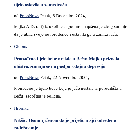
tijelo ostavila u zamrzivaču
od
PressNews
Petak, 6 Decembra 2024,
Majka A.Đ. (33) iz okoline Jagodine uhapšena je zbog sumnje
da je ubila svoje novorođenče i ostavila ga u zamrzivaču.
Globus
Pronađeno tijelo bebe nestale u Beču: Majka priznala
ubistvo, sumnja se na postporođajnu depresiju
od
PressNews
Petak, 22 Novembra 2024,
Pronađeno je tijelo bebe koja je juče nestala iz porodilišta u
Beču, saopštila je policija.
Hronika
Nikšić: Osumnjičenom da je prijetio majci određeno
zadržavanje