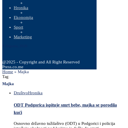
Hronika
Ekonomija
Sport
Marketing
8 Augusta, 2026
@2025 - Copyright and All Right Reserved
Press.co.me
Home
»
Majka
Tag:
Majka
Društvo
Hronika
ODT Podgorica ispituje smrt bebe, majka se porodila
kući
Osnovno državno tužilaštvo (ODT) u Podgorici i policija