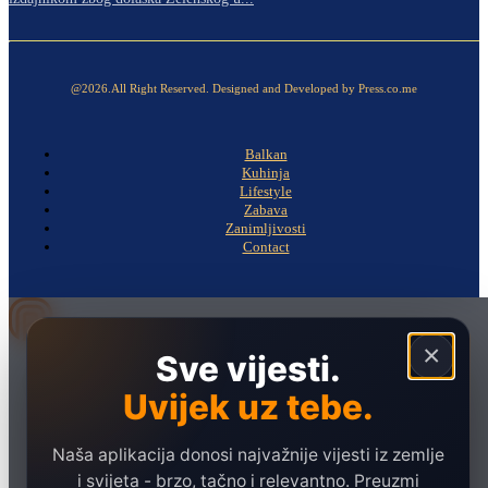
@2026.All Right Reserved. Designed and Developed by Press.co.me
Balkan
Kuhinja
Lifestyle
Zabava
Zanimljivosti
Contact
×
Sve vijesti.
Naslovna
Politika
Uvijek uz tebe.
Društvo
Naša aplikacija donosi najvažnije vijesti iz zemlje
Hronika
i svijeta - brzo, tačno i relevantno. Preuzmi