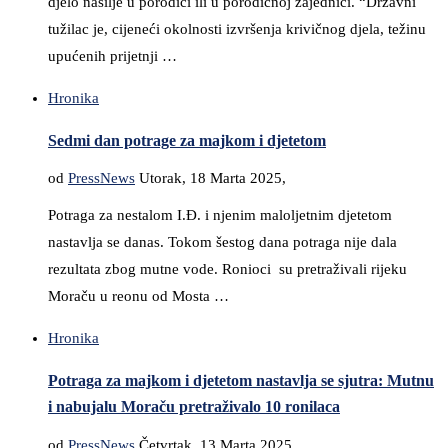
djelo nasilje u porodici ili u porodičnoj zajednici. “Državni
tužilac je, cijeneći okolnosti izvršenja krivičnog djela, težinu
upućenih prijetnji …
Hronika
Sedmi dan potrage za majkom i djetetom
od
PressNews
Utorak, 18 Marta 2025,
Potraga za nestalom I.Đ. i njenim maloljetnim djetetom
nastavlja se danas. Tokom šestog dana potraga nije dala
rezultata zbog mutne vode. Ronioci su pretraživali rijeku
Moraču u reonu od Mosta …
Hronika
Potraga za majkom i djetetom nastavlja se sjutra: Mutnu
i nabujalu Moraču pretraživalo 10 ronilaca
od
PressNews
Četvrtak, 13 Marta 2025,