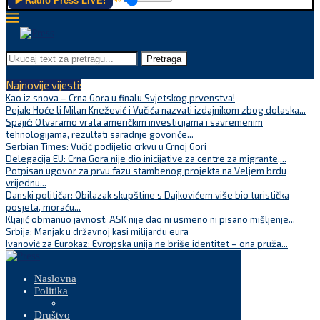
▶️ Radio Press LIVE!
Pretraga
Najnovije vijesti:
Kao iz snova – Crna Gora u finalu Svjetskog prvenstva!
Pejak: Hoće li Milan Knežević i Vučića nazvati izdajnikom zbog dolaska...
Spajić: Otvaramo vrata američkim investicijama i savremenim
tehnologijama, rezultati saradnje govoriće...
Serbian Times: Vučić podijelio crkvu u Crnoj Gori
Delegacija EU: Crna Gora nije dio inicijative za centre za migrante,...
Potpisan ugovor za prvu fazu stambenog projekta na Veljem brdu
vrijednu...
Danski političar: Obilazak skupštine s Dajkovićem više bio turistička
posjeta, moraću...
Kljajić obmanuo javnost: ASK nije dao ni usmeno ni pisano mišljenje...
Srbija: Manjak u državnoj kasi milijardu eura
Ivanović za Eurokaz: Evropska unija ne briše identitet – ona pruža...
Naslovna
Politika
Društvo