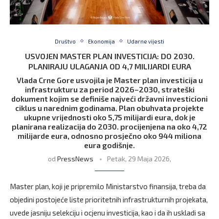
Društvo
Ekonomija
Udarne vijesti
USVOJEN MASTER PLAN INVESTICIJA: DO 2030.
PLANIRAJU ULAGANJA OD 4,7 MILIJARDI EURA
Vlada Crne Gore usvojila je Master plan investicija u
infrastrukturu za period 2026–2030, strateški
dokument kojim se definiše najveći državni investicioni
ciklus u narednim godinama. Plan obuhvata projekte
ukupne vrijednosti oko 5,75 milijardi eura, dok je
planirana realizacija do 2030. procijenjena na oko 4,72
milijarde eura, odnosno prosječno oko 944 miliona
eura godišnje.
od
PressNews
Petak, 29 Maja 2026,
Master plan, koji je pripremilo Ministarstvo finansija, treba da
objedini postojeće liste prioritetnih infrastrukturnih projekata,
uvede jasniju selekciju i ocjenu investicija, kao i da ih uskladi sa