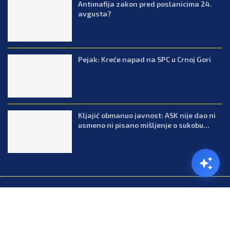
Antimafija zakon pred poslanicima 24.
avgusta?
Pejak: Kreće napad na SPC u Crnoj Gori
Kljajić obmanuo javnost: ASK nije dao ni
usmeno ni pisano mišljenje o sukobu...
@2026.All Right Reserved. Designed and Developed by Press.co.me
Balkan
Kuhinja
Lifestyle
Zabava
Zanimljivosti
Contact