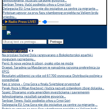
tehnologijama, rezultati saradnje govoriće...
Serbian Times: Vučić podijelio crkvu u Crnoj Gori
Delegacija EU: Crna Gora nije dio inicijative za centre za migrante,...
Potpisan ugovor za prvu fazu stambenog projekta na Veljem brdu
vrijednu...
▶️ Radio Press LIVE!
🔊
Pretraga
Najnovije vijesti:
Na proslavi Vučjeg Dola razgovarano o Bokokotorskoj eparhiji i
mogućem razrješenju...
Perić: Ili nova većina ili izbori, ovako više ne može
Dragaš: Saradnja sa Masdarom je najvažnija razvojna prekretnica za
EPCG
Besplatni udžbenici za više od 67.700 osnovaca: Distribucija počinje u
ponedjeljak
Kao iz snova – Crna Gora u finalu Svjetskog prvenstva!
Pejak: Hoće li Milan Knežević i Vučića nazvati izdajnikom zbog dolaska...
Spajić: Otvaramo vrata američkim investicijama i savremenim
tehnologijama, rezultati saradnje govoriće...
Serbian Times: Vučić podijelio crkvu u Crnoj Gori
Delegacija EU: Crna Gora nije dio inicijative za centre za migrante,...
Potpisan ugovor za prvu fazu stambenog projekta na Veljem brdu