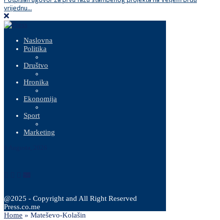
vrijednu...
Naslovna
Politika
Društvo
Hronika
Ekonomija
Sport
Marketing
9 Augusta, 2026
@2025 - Copyright and All Right Reserved
Press.co.me
Home
»
Mateševo-Kolašin