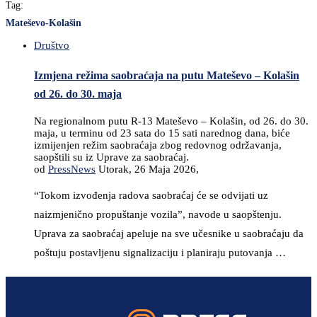
Tag:
Mateševo-Kolašin
Društvo
Izmjena režima saobraćaja na putu Mateševo – Kolašin
od 26. do 30. maja
Na regionalnom putu R-13 Mateševo – Kolašin, od 26. do 30.
maja, u terminu od 23 sata do 15 sati narednog dana, biće
izmijenjen režim saobraćaja zbog redovnog održavanja,
saopštili su iz Uprave za saobraćaj.
od
PressNews
Utorak, 26 Maja 2026,
“Tokom izvođenja radova saobraćaj će se odvijati uz
naizmjenično propuštanje vozila”, navode u saopštenju.
Uprava za saobraćaj apeluje na sve učesnike u saobraćaju da
poštuju postavljenu signalizaciju i planiraju putovanja …