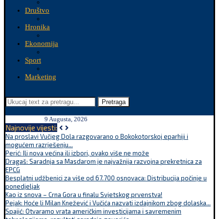
Društvo
Hronika
Ekonomija
Sport
Marketing
Pretraga
9 Augusta, 2026
Najnovije vijesti:
Na proslavi Vučjeg Dola razgovarano o Bokokotorskoj eparhiji i
mogućem razrješenju...
Perić: Ili nova većina ili izbori, ovako više ne može
Dragaš: Saradnja sa Masdarom je najvažnija razvojna prekretnica za
EPCG
Besplatni udžbenici za više od 67.700 osnovaca: Distribucija počinje u
ponedjeljak
Kao iz snova – Crna Gora u finalu Svjetskog prvenstva!
Pejak: Hoće li Milan Knežević i Vučića nazvati izdajnikom zbog dolaska...
Spajić: Otvaramo vrata američkim investicijama i savremenim