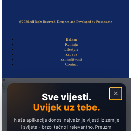
@2026.All Right Reserved. Designed and Developed by Press.co.me
Balkan
Kuhinja
Lifestyle
Zabava
Zanimljivosti
Contact
×
Sve vijesti.
Naslovna
Uvijek uz tebe.
Politika
Društvo
Naša aplikacija donosi najvažnije vijesti iz zemlje
Hronika
i svijeta - brzo, tačno i relevantno. Preuzmi