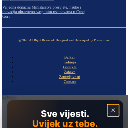
Vrijedna donacija Ministarstva prosvjete, nauke i
inovacija obrazovno-vaspitnim ustanovama u Crnoj
Gori
@2026.All Right Reserved. Designed and Developed by Press.co.me
Balkan
Kuhinja
Lifestyle
Zabava
Zanimljivosti
Contact
Naslovna
×
Sve vijesti.
Politika
Uvijek uz tebe.
Društvo