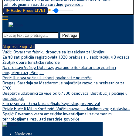
tehnologijama, rezultati saradnje govoriće...
▶️ Radio Press LIVE!
🔊
Pretraga
Najnovije vijesti:
Vučić: Otvaramo fabriku dronova sa Izraelcima za Ukrajinu
Za 48 sati policija registrovala 1.320 prekršaja u saobraćaju, 48 vozača...
Žabljak obara turističke rekorde
Na proslavi Vučjeg Dola razgovarano o Bokokotorskoj eparhiji i
mogućem razrješenju...
Perić: Ili nova većina ili izbori, ovako više ne može
Dragaš: Saradnja sa Masdarom je najvažnija razvojna prekretnica za
EPCG
Besplatni udžbenici za više od 67.700 osnovaca: Distribucija počinje u
ponedjeljak
Kao iz snova – Crna Gora u finalu Svjetskog prvenstva!
Pejak: Hoće li Milan Knežević i Vučića nazvati izdajnikom zbog dolaska...
Spajić: Otvaramo vrata američkim investicijama i savremenim
tehnologijama, rezultati saradnje govoriće...
Naslovna