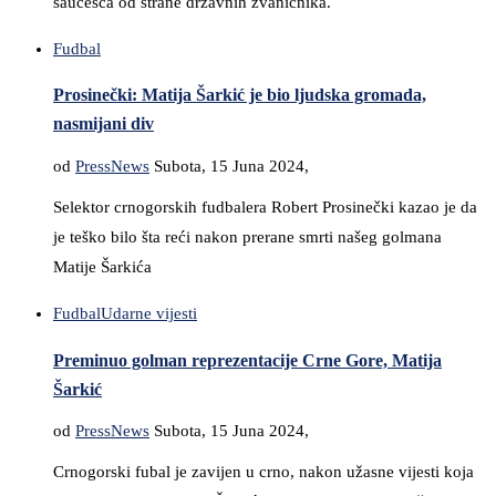
saučešća od strane državnih zvaničnika.
Fudbal
Prosinečki: Matija Šarkić je bio ljudska gromada,
nasmijani div
od
PressNews
Subota, 15 Juna 2024,
Selektor crnogorskih fudbalera Robert Prosinečki kazao je da
je teško bilo šta reći nakon prerane smrti našeg golmana
Matije Šarkića
Fudbal
Udarne vijesti
Preminuo golman reprezentacije Crne Gore, Matija
Šarkić
od
PressNews
Subota, 15 Juna 2024,
Crnogorski fubal je zavijen u crno, nakon užasne vijesti koja