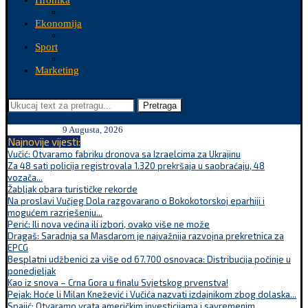
Hronika
Ekonomija
Sport
Marketing
Pretraga
9 Augusta, 2026
Najnovije vijesti:
Vučić: Otvaramo fabriku dronova sa Izraelcima za Ukrajinu
Za 48 sati policija registrovala 1.320 prekršaja u saobraćaju, 48
vozača...
Žabljak obara turističke rekorde
Na proslavi Vučjeg Dola razgovarano o Bokokotorskoj eparhiji i
mogućem razrješenju...
Perić: Ili nova većina ili izbori, ovako više ne može
Dragaš: Saradnja sa Masdarom je najvažnija razvojna prekretnica za
EPCG
Besplatni udžbenici za više od 67.700 osnovaca: Distribucija počinje u
ponedjeljak
Kao iz snova – Crna Gora u finalu Svjetskog prvenstva!
Pejak: Hoće li Milan Knežević i Vučića nazvati izdajnikom zbog dolaska...
Spajić: Otvaramo vrata američkim investicijama i savremenim