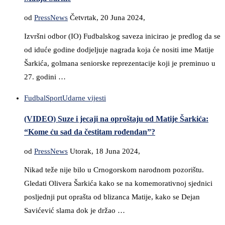
od
PressNews
Četvrtak, 20 Juna 2024,
Izvršni odbor (IO) Fudbalskog saveza inicirao je predlog da se
od iduće godine dodjeljuje nagrada koja će nositi ime Matije
Šarkića, golmana seniorske reprezentacije koji je preminuo u
27. godini …
Fudbal
Sport
Udarne vijesti
(VIDEO) Suze i jecaji na oproštaju od Matije Šarkića:
“Kome ću sad da čestitam rođendan”?
od
PressNews
Utorak, 18 Juna 2024,
Nikad teže nije bilo u Crnogorskom narodnom pozorištu.
Gledati Olivera Šarkića kako se na komemorativnoj sjednici
posljednji put oprašta od blizanca Matije, kako se Dejan
Savićević slama dok je držao …