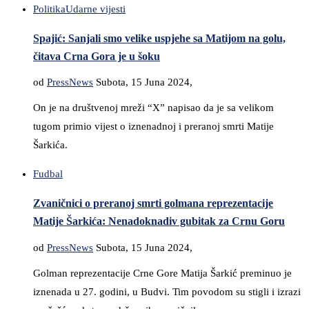
Politika
Udarne vijesti
Spajić: Sanjali smo velike uspjehe sa Matijom na golu,
čitava Crna Gora je u šoku
od
PressNews
Subota, 15 Juna 2024,
On je na društvenoj mreži “X” napisao da je sa velikom
tugom primio vijest o iznenadnoj i preranoj smrti Matije
Šarkića.
Fudbal
Zvaničnici o preranoj smrti golmana reprezentacije
Matije Šarkića: Nenadoknadiv gubitak za Crnu Goru
od
PressNews
Subota, 15 Juna 2024,
Golman reprezentacije Crne Gore Matija Šarkić preminuo je
iznenada u 27. godini, u Budvi. Tim povodom su stigli i izrazi