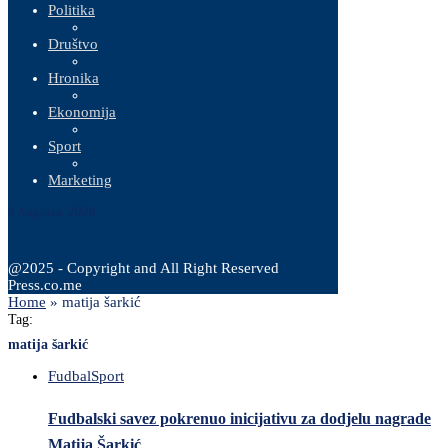
Politika
Društvo
Hronika
Ekonomija
Sport
Marketing
9 Augusta, 2026
@2025 - Copyright and All Right Reserved
Press.co.me
Home
»
matija šarkić
Tag:
matija šarkić
Fudbal
Sport
Fudbalski savez pokrenuo inicijativu za dodjelu nagrade
Matija Šarkić