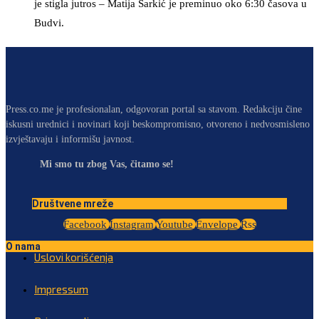
je stigla jutros – Matija Šarkić je preminuo oko 6:30 časova u
Budvi.
Press.co.me je profesionalan, odgovoran portal sa stavom. Redakciju čine
iskusni urednici i novinari koji beskompromisno, otvoreno i nedvosmisleno
izvještavaju i informišu javnost.
Mi smo tu zbog Vas, čitamo se!
Društvene mreže
Facebook
Instagram
Youtube
Envelope
Rss
O nama
Uslovi korišćenja
Impressum