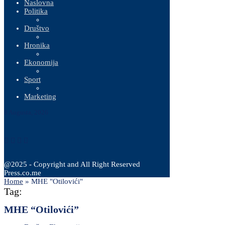
Naslovna
Politika
Društvo
Hronika
Ekonomija
Sport
Marketing
8 Augusta, 2026
@2025 - Copyright and All Right Reserved
Press.co.me
Home
»
MHE "Otilovići"
Tag:
MHE “Otilovići”