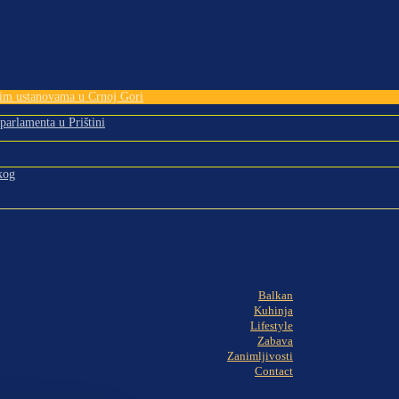
tnim ustanovama u Crnoj Gori
 parlamenta u Prištini
kog
Balkan
Kuhinja
Lifestyle
Zabava
Zanimljivosti
Contact