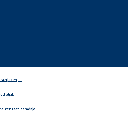
azrješenju...
nedjeljak
a, rezultati saradnje