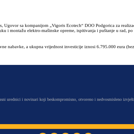
s, Ugovor sa kompanijom „Vigoris Ecotech“ DOO Podgorica za realizacij
uku i montažu elektro-mašinske opreme, ispitivanja i puštanje u rad, po 
e nabavke, a ukupna vrijednost investicije iznosi 6.795.000 eura (be
usni urednici i novinari koji beskompromisno, otvoreno i nedvosmisleno izvješt