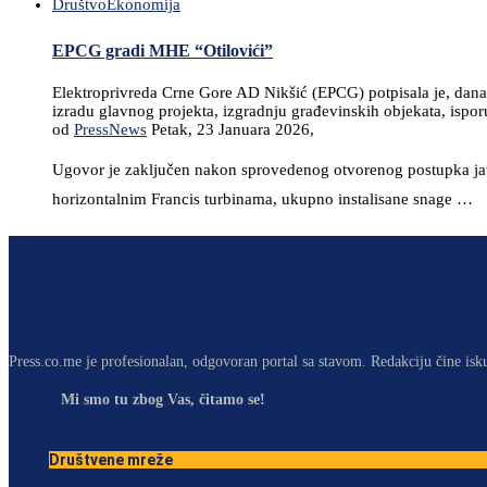
Društvo
Ekonomija
EPCG gradi MHE “Otilovići”
Elektroprivreda Crne Gore AD Nikšić (EPCG) potpisala je, dana
izradu glavnog projekta, izgradnju građevinskih objekata, ispor
od
PressNews
Petak, 23 Januara 2026,
Ugovor je zaključen nakon sprovedenog otvorenog postupka javn
horizontalnim Francis turbinama, ukupno instalisane snage …
Press.co.me je profesionalan, odgovoran portal sa stavom. Redakciju čine isk
Mi smo tu zbog Vas, čitamo se!
Društvene mreže