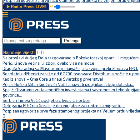
Potpisan ugovor za prvu fazu stambenog projekta na Veljem brdu vrijednu
▶️ Radio Press LIVE!
🔊
Pretraga
Najnovije vijesti:
Na proslavi Vučjeg Dola razgovarano o Bokokotorskoj eparhiji i mogućem r
Perić: Ili nova većina ili izbori, ovako više ne može
Dragaš: Saradnja sa Masdarom je najvažnija razvojna prekretnica za EPCG
Besplatni udžbenici za više od 67.700 osnovaca: Distribucija počinje u pon
Kao iz snova – Crna Gora u finalu Svjetskog prvenstva!
Pejak: Hoće li Milan Knežević i Vučića nazvati izdajnikom zbog dolaska...
Spajić: Otvaramo vrata američkim investicijama i savremenim tehnologijam
govoriće...
Serbian Times: Vučić podijelio crkvu u Crnoj Gori
Delegacija EU: Crna Gora nije dio inicijative za centre za migrante,...
Potpisan ugovor za prvu fazu stambenog projekta na Veljem brdu vrijednu