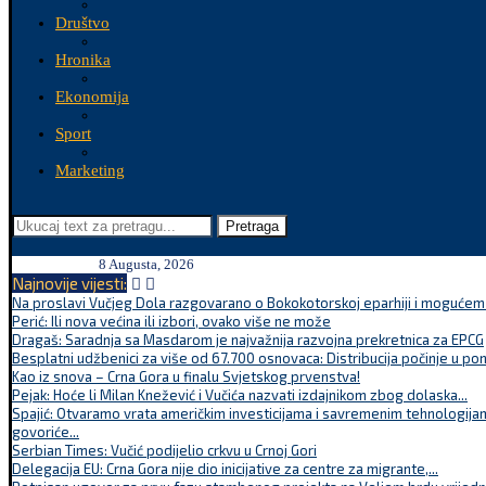
Društvo
Hronika
Ekonomija
Sport
Marketing
Pretraga
8 Augusta, 2026
Najnovije vijesti:
Na proslavi Vučjeg Dola razgovarano o Bokokotorskoj eparhiji i mogućem r
Perić: Ili nova većina ili izbori, ovako više ne može
Dragaš: Saradnja sa Masdarom je najvažnija razvojna prekretnica za EPCG
Besplatni udžbenici za više od 67.700 osnovaca: Distribucija počinje u po
Kao iz snova – Crna Gora u finalu Svjetskog prvenstva!
Pejak: Hoće li Milan Knežević i Vučića nazvati izdajnikom zbog dolaska...
Spajić: Otvaramo vrata američkim investicijama i savremenim tehnologijam
govoriće...
Serbian Times: Vučić podijelio crkvu u Crnoj Gori
Delegacija EU: Crna Gora nije dio inicijative za centre za migrante,...