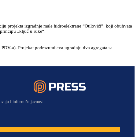
u projekta izgradnje male hidroelektrane “Otilovići”, koji obuhvata
principu „ključ u ruke“.
z PDV-a). Projekat podrazumijeva ugradnju dva agregata sa
avaju i informišu javnost.