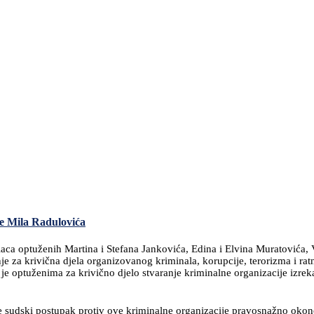
e Mila Radulovića
ca optuženih Martina i Stefana Jankovića, Edina i Elvina Muratovića, V
e za krivična djela organizovanog kriminala, korupcije, terorizma i rat
je optuženima za krivično djelo stvaranje kriminalne organizacije izre
e sudski postupak protiv ove kriminalne organizacije pravosnažno okon