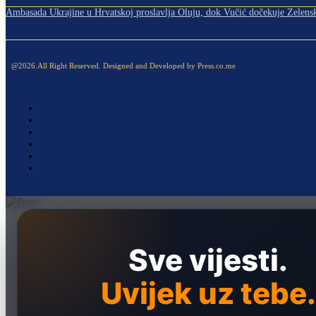
Ambasada Ukrajine u Hrvatskoj proslavlja Oluju, dok Vučić dočekuje Zelens
@2026.All Right Reserved. Designed and Developed by Press.co.me
Naslovna
Politika
Sve vijesti.
Društvo
Uvijek uz tebe.
Hronika
Ekonomija