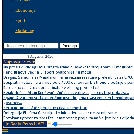
Hronika
Ekonomija
Sport
Marketing
Pretraga
8 Augusta, 2026
Najnovije vijesti:
Na proslavi Vučjeg Dola razgovarano o Bokokotorskoj eparhiji i mogućem r
Perić: Ili nova većina ili izbori, ovako više ne može
Dragaš: Saradnja sa Masdarom je najvažnija razvojna prekretnica za EPCG
Besplatni udžbenici za više od 67.700 osnovaca: Distribucija počinje u po
Kao iz snova – Crna Gora u finalu Svjetskog prvenstva!
Pejak: Hoće li Milan Knežević i Vučića nazvati izdajnikom zbog dolaska...
Spajić: Otvaramo vrata američkim investicijama i savremenim tehnologijam
govoriće...
Serbian Times: Vučić podijelio crkvu u Crnoj Gori
Delegacija EU: Crna Gora nije dio inicijative za centre za migrante,...
Potpisan ugovor za prvu fazu stambenog projekta na Veljem brdu vrijednu
▶️ Radio Press LIVE!
🔊