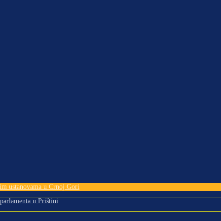
tnim ustanovama u Crnoj Gori
 parlamenta u Prištini