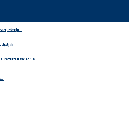
azrješenju...
edjeljak
a, rezultati saradnje
...