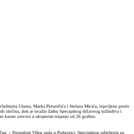
ladimira Ulama, Marka Peruničića i Stefana Micića, izjavljene protiv
nih zločina, dok je uvažio žalbu Specijalnog državnog tužilaštva i
kao kazne zatvora u ukupnom trajanju od 26 godina.
čan. – Presudom Višeg suda u Podgorici, Specijalnog odjeljenja za