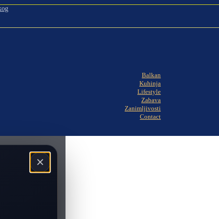
kog
Balkan
Kuhinja
Lifestyle
Zabava
Zanimljivosti
Contact
×