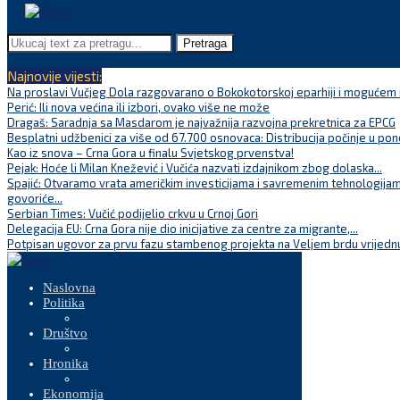
Pretraga
Najnovije vijesti:
Na proslavi Vučjeg Dola razgovarano o Bokokotorskoj eparhiji i mogućem r
Perić: Ili nova većina ili izbori, ovako više ne može
Dragaš: Saradnja sa Masdarom je najvažnija razvojna prekretnica za EPCG
Besplatni udžbenici za više od 67.700 osnovaca: Distribucija počinje u pon
Kao iz snova – Crna Gora u finalu Svjetskog prvenstva!
Pejak: Hoće li Milan Knežević i Vučića nazvati izdajnikom zbog dolaska...
Spajić: Otvaramo vrata američkim investicijama i savremenim tehnologijam
govoriće...
Serbian Times: Vučić podijelio crkvu u Crnoj Gori
Delegacija EU: Crna Gora nije dio inicijative za centre za migrante,...
Potpisan ugovor za prvu fazu stambenog projekta na Veljem brdu vrijednu
Naslovna
Politika
Društvo
Hronika
Ekonomija