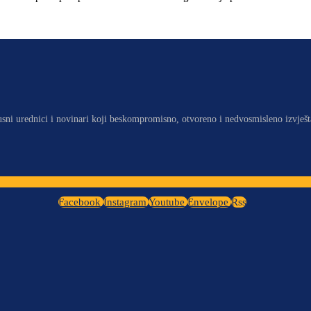
usni urednici i novinari koji beskompromisno, otvoreno i nedvosmisleno izvješt
Facebook
Instagram
Youtube
Envelope
Rss