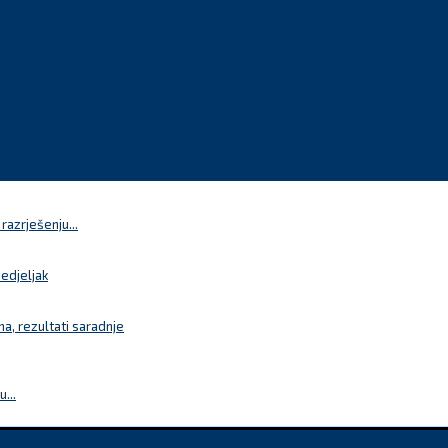
azrješenju...
nedjeljak
a, rezultati saradnje
...