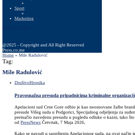
Sport
Marketing
8 Augusta, 2026
@2025 - Copyright and All Right Reserved
Press.co.me
Home
»
Mile Radulović
Tag:
Mile Radulović
Društvo
Hronika
Pravosnažna presuda pripadnicima kriminalne organizacij
Apelacioni sud Crne Gore odbio je kao neosnovane žalbe branila
presude Višeg suda u Podgorici, Specijalnog odjeljenja za suđenj
preinačio navedenu presudu u pogledu odluke o kazni, tako što 
od
PressNews
Četvrtak, 7 Maja 2026,
Kako se navodi u saopštenju Apelacionog suda, na ovaj način j