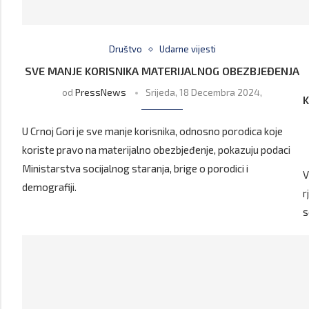
Društvo
Udarne vijesti
SVE MANJE KORISNIKA MATERIJALNOG OBEZBJEĐENJA
od
PressNews
Srijeda, 18 Decembra 2024,
K
U Crnoj Gori je sve manje korisnika, odnosno porodica koje
koriste pravo na materijalno obezbjeđenje, pokazuju podaci
Ministarstva socijalnog staranja, brige o porodici i
V
demografiji.
r
s