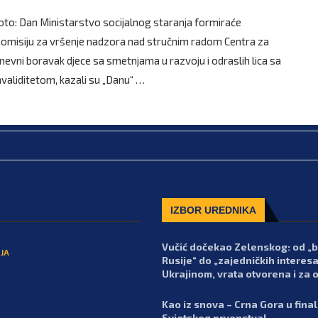
oto: Dan Ministarstvo socijalnog staranja formiraće
omisiju za vršenje nadzora nad stručnim radom Centra za
nevni boravak djece sa smetnjama u razvoju i odraslih lica sa
nvaliditetom, kazali su „Danu“ …
IZBOR UREDNIKA
Vučić dočekao Zelenskog: od „
JA
Rusije“ do „zajedničkih interesa
Ukrajinom, vrata otvorena i za 
Kao iz snova – Crna Gora u fina
Svjetskog prvenstva!