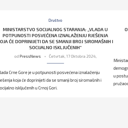
Društvo
MINISTARSTVO SOCIJALNOG STARANJA: „VLADA U
O
POTPUNOSTI POSVEĆENA IZNALAŽENJU RJEŠENJA
OJA ĆE DOPRINIJETI DA SE SMANJI BROJ SIROMAŠNIH I
SOCIJALNO ISKLJUČENIH“
od
PressNews
Četvrtak, 17 Oktobra 2024,
Ministar
demogra
lada Crne Gore je u potpunosti posvećena iznalaženju
u postup
ješenja koja će doprinijeti da se smanji broj siromašnih i
pružaoc
ocijalno isključenih u Crnoj Gori.