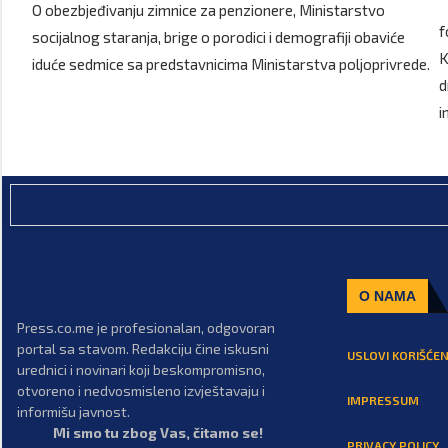
O obezbjeđivanju zimnice za penzionere, Ministarstvo
f
socijalnog staranja, brige o porodici i demografiji obaviće
K
iduće sedmice sa predstavnicima Ministarstva poljoprivrede.
d
i
O NAMA
Press.co.me je profesionalan, odgovoran
portal sa stavom. Redakciju čine iskusni
USLOVI KORIŠĆEN
urednici i novinari koji beskompromisno,
otvoreno i nedvosmisleno izvještavaju i
IMPRESSUM
informišu javnost.
Mi smo tu zbog Vas, čitamo se!
PRIVACY POLICY