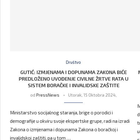
Društvo
GUTIĆ: IZMJENAMA I DOPUNAMA ZAKONA BIĆE
PREDLOŽENO UVOĐENJE CIVILNE ŽRTVE RATA U
SISTEM BORAČKE I INVALIDSKE ZAŠTITE
od
PressNews
Utorak, 15 Oktobra 2024,
M
Ministarstvo socijalnog staranja, brige o porodici i
d
demografije u okviru svoje ekspertske grupe, radi na izradi
t
Zakona o izmjenama i dopunama Zakona o boračkoj i
u
invalidskoj zaštiti, pa u tom …
s