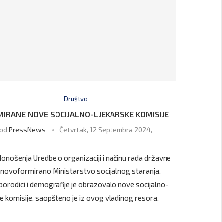
Društvo
IRANE NOVE SOCIJALNO-LJEKARSKE KOMISIJE
od
PressNews
Četvrtak, 12 Septembra 2024,
onošenja Uredbe o organizaciji i načinu rada državne
 novoformirano Ministarstvo socijalnog staranja,
 porodici i demografije je obrazovalo nove socijalno-
ke komisije, saopšteno je iz ovog vladinog resora.