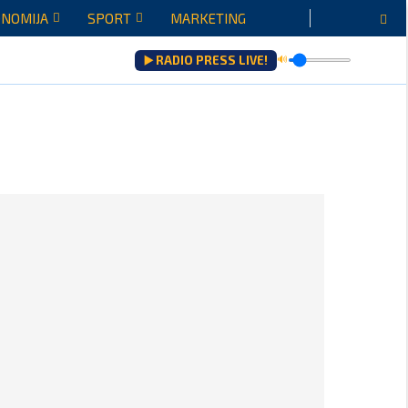
NOMIJA
SPORT
MARKETING
▶️ RADIO PRESS LIVE!
🔊