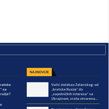
NAJNOVIJE
bratske
Vučić dočekao Zelenskog: od
“ sa
„bratske Rusije“ do
oružje?
„zajedničkih interesa“ sa
Ukrajinom, vrata otvorena...
lu