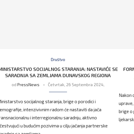
Društvo
MINISTARSTVO SOCIJALNOG STARANJA: NASTAVIĆE SE
FORM
SARADNJA SA ZEMLJAMA DUNAVSKOG REGIONA
od
PressNews
Četvrtak, 26 Septembra 2024,
Nakon d
inistarstvo socijalnog staranja, brige o porodici i
uprave,
emografije, intenzivivnim radom će nastaviti da jača
brige o
ransnacionalnu i interregionalnu saradnju, aktivno
ljekars
čestvujući u budućim pozivima u cilju jačanja partnerske
aradnje sa zemljama …