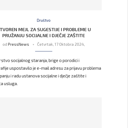
Društvo
TVOREN MEJL ZA SUGESTIJE I PROBLEME U
PRUŽANJU SOCIJALNE I DJEČJE ZAŠTITE
od
PressNews
Četvrtak, 17 Oktobra 2024,
stvo socijalnog staranja, brige o porodici i
fije uspostavilo je e-mail adresu za prijavu problema
anju i radu ustanova socijalne i dječje zaštite i
a usluga.