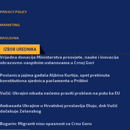
PRIVACY POLICY
MARKETING
NASLOVNA
IZBOR UREDNIKA
Vrijedna donacija Ministarstva prosvjete, nauke i inovacija
obrazovno-vaspitnim ustanovama u Crnoj Gori
Poslanica jajima gađala Aljbina Kurtija, opet prekinuta
konstitutivna sjednica parlamenta u Prištini
Vučić: Ukrajini nikada nećemo praviti problem na putu ka EU
Ambasada Ukrajine u Hrvatskoj proslavlja Oluju, dok Vučić
dočekuje Zelenskog
Bugarin: Migranti nisu opasnost za Crnu Goru