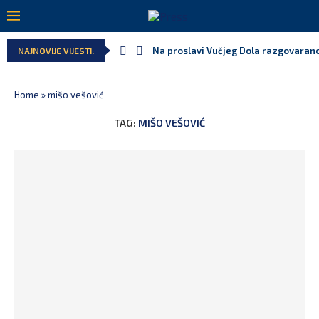
Na proslavi Vučjeg Dola razgovarano
NAJNOVIJE VIJESTI:
Home
»
mišo vešović
TAG:
MIŠO VEŠOVIĆ