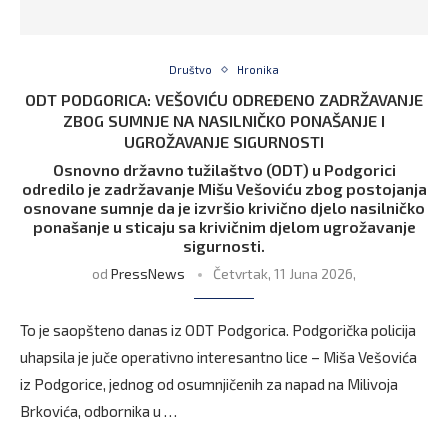
Društvo
Hronika
ODT PODGORICA: VEŠOVIĆU ODREĐENO ZADRŽAVANJE
ZBOG SUMNJE NA NASILNIČKO PONAŠANJE I
UGROŽAVANJE SIGURNOSTI
Osnovno državno tužilaštvo (ODT) u Podgorici
odredilo je zadržavanje Mišu Vešoviću zbog postojanja
osnovane sumnje da je izvršio krivično djelo nasilničko
ponašanje u sticaju sa krivičnim djelom ugrožavanje
sigurnosti.
od
PressNews
Četvrtak, 11 Juna 2026,
To je saopšteno danas iz ODT Podgorica. Podgorička policija
uhapsila je juče operativno interesantno lice – Miša Vešovića
iz Podgorice, jednog od osumnjičenih za napad na Milivoja
Brkovića, odbornika u …