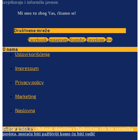
izvještavaju i informišu javnost.
Mi smo tu zbog Vas, čitamo se!
Društvene mreže
Facebook
Instagram
Youtube
Envelope
Rss
O nama
Uslovi korišćenja
Impressum
Privacy policy
Marketing
Naslovna
Izbor urednika
Danski političar: Obilazak skupštine s Dajkovićem više bio turistička
posjeta, moraću biti pažljiviji kome ću biti vodič