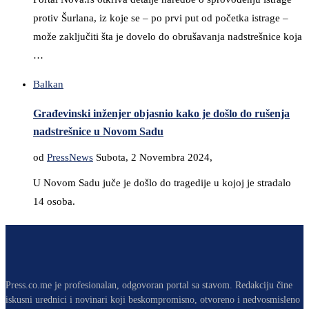
protiv Šurlana, iz koje se – po prvi put od početka istrage –
može zaključiti šta je dovelo do obrušavanja nadstrešnice koja
…
Balkan
Građevinski inženjer objasnio kako je došlo do rušenja
nadstrešnice u Novom Sadu
od
PressNews
Subota, 2 Novembra 2024,
U Novom Sadu juče je došlo do tragedije u kojoj je stradalo
14 osoba.
Press.co.me je profesionalan, odgovoran portal sa stavom. Redakciju čine
iskusni urednici i novinari koji beskompromisno, otvoreno i nedvosmisleno