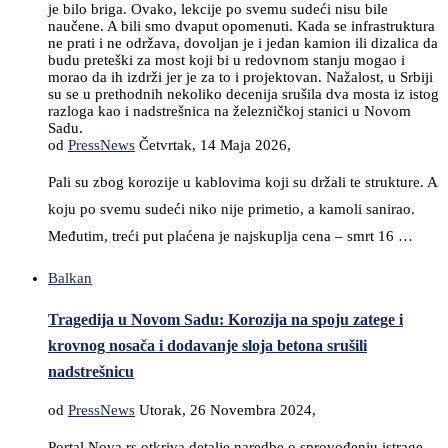
je bilo briga. Ovako, lekcije po svemu sudeći nisu bile
naučene. A bili smo dvaput opomenuti. Kada se infrastruktura
ne prati i ne održava, dovoljan je i jedan kamion ili dizalica da
budu preteški za most koji bi u redovnom stanju mogao i
morao da ih izdrži jer je za to i projektovan. Nažalost, u Srbiji
su se u prethodnih nekoliko decenija srušila dva mosta iz istog
razloga kao i nadstrešnica na železničkoj stanici u Novom
Sadu.
od
PressNews
Četvrtak, 14 Maja 2026,
Pali su zbog korozije u kablovima koji su držali te strukture. A
koju po svemu sudeći niko nije primetio, a kamoli sanirao.
Međutim, treći put plaćena je najskuplja cena – smrt 16 …
Balkan
Tragedija u Novom Sadu: Korozija na spoju zatege i
krovnog nosača i dodavanje sloja betona srušili
nadstrešnicu
od
PressNews
Utorak, 26 Novembra 2024,
Portal Nova.rs otkriva detalje naredbe o sprovođenju istrage