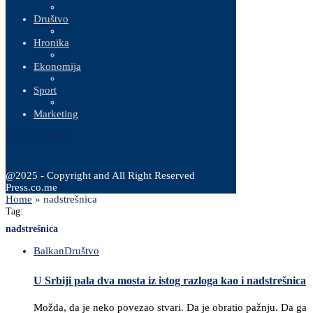
Društvo
Hronika
Ekonomija
Sport
Marketing
6 Augusta, 2026
@2025 - Copyright and All Right Reserved
Press.co.me
Home
»
nadstrešnica
Tag:
nadstrešnica
Balkan
Društvo
U Srbiji pala dva mosta iz istog razloga kao i nadstrešnica
Možda, da je neko povezao stvari. Da je obratio pažnju. Da ga