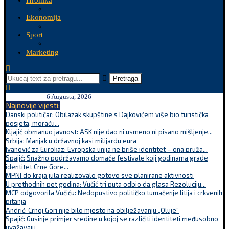
Hronika
Ekonomija
Sport
Marketing
Pretraga
6 Augusta, 2026
Najnovije vijesti:
Danski političar: Obilazak skupštine s Dajkovićem više bio turistička
posjeta, moraću...
Kljajić obmanuo javnost: ASK nije dao ni usmeno ni pisano mišljenje...
Srbija: Manjak u državnoj kasi milijardu eura
Ivanović za Eurokaz: Evropska unija ne briše identitet – ona pruža...
Spajić: Snažno podržavamo domaće festivale koji godinama grade
identitet Crne Gore...
MPNI do kraja jula realizovalo gotovo sve planirane aktivnosti
U prethodnih pet godina: Vučić tri puta odbio da glasa Rezoluciju...
MCP odgovorila Vučiću: Nedopustivo političko tumačenje litija i crkvenih
pitanja
Andrić: Crnoj Gori nije bilo mjesto na obilježavanju „Oluje“
Spajić: Gusinje primjer sredine u kojoj se različiti identiteti međusobno
uvažavaju...