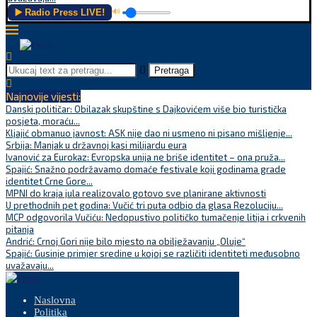
▶️ Radio Press LIVE!
🔊
Pretraga
Najnovije vijesti:
Danski političar: Obilazak skupštine s Dajkovićem više bio turistička
posjeta, moraću...
Kljajić obmanuo javnost: ASK nije dao ni usmeno ni pisano mišljenje...
Srbija: Manjak u državnoj kasi milijardu eura
Ivanović za Eurokaz: Evropska unija ne briše identitet – ona pruža...
Spajić: Snažno podržavamo domaće festivale koji godinama grade
identitet Crne Gore...
MPNI do kraja jula realizovalo gotovo sve planirane aktivnosti
U prethodnih pet godina: Vučić tri puta odbio da glasa Rezoluciju...
MCP odgovorila Vučiću: Nedopustivo političko tumačenje litija i crkvenih
pitanja
Andrić: Crnoj Gori nije bilo mjesto na obilježavanju „Oluje“
Spajić: Gusinje primjer sredine u kojoj se različiti identiteti međusobno
uvažavaju...
Naslovna
Politika