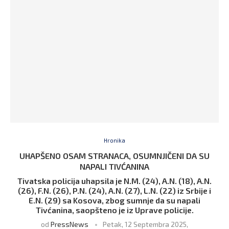
Hronika
UHAPŠENO OSAM STRANACA, OSUMNJIČENI DA SU
NAPALI TIVĆANINA
Tivatska policija uhapsila je N.M. (24), A.N. (18), A.N.
(26), F.N. (26), P.N. (24), A.N. (27), L.N. (22) iz Srbije i
E.N. (29) sa Kosova, zbog sumnje da su napali
Tivćanina, saopšteno je iz Uprave policije.
od
PressNews
Petak, 12 Septembra 2025,