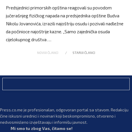
Predsjednici primorskih opština reagovali su povodom
jučerašnjeg fizičkog napada na predsjednika opštine Budva
Nikolu Jovanovića, izrazili najoštriju osudu i pozivali nadležne
da počinioce najoštrije kazne. „Samo zajednička osuda
cijelokupnog društva …
NOVIJI ČLANCI
STARIJI ČLANCI
Press.co.me je profesionalan, odgovoran portal sa stavom. Redakciju
čine iskusni urednici i novinari koji beskompromisno, otvoreno i
nedvosmisleno izvještavaju i informišu javnost.
Mi smo tu zbog Vas, čitamo se!