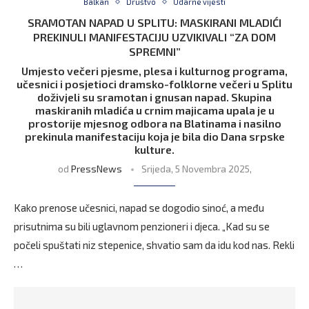
Balkan
Društvo
Udarne vijesti
SRAMOTAN NAPAD U SPLITU: MASKIRANI MLADIĆI
PREKINULI MANIFESTACIJU UZVIKIVALI “ZA DOM
SPREMNI”
Umjesto večeri pjesme, plesa i kulturnog programa,
učesnici i posjetioci dramsko-folklorne večeri u Splitu
doživjeli su sramotan i gnusan napad. Skupina
maskiranih mladića u crnim majicama upala je u
prostorije mjesnog odbora na Blatinama i nasilno
prekinula manifestaciju koja je bila dio Dana srpske
kulture.
od
PressNews
Srijeda, 5 Novembra 2025,
Kako prenose učesnici, napad se dogodio sinoć, a među
prisutnima su bili uglavnom penzioneri i djeca. „Kad su se
počeli spuštati niz stepenice, shvatio sam da idu kod nas. Rekli
…