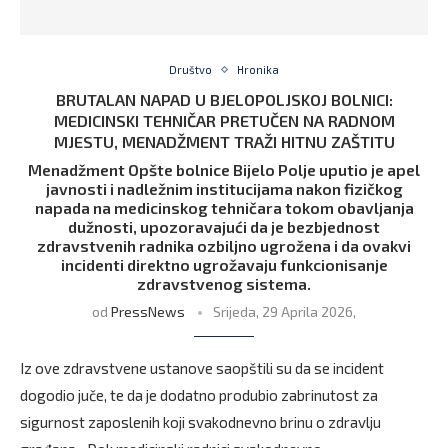
Društvo
Hronika
BRUTALAN NAPAD U BJELOPOLJSKOJ BOLNICI:
MEDICINSKI TEHNIČAR PRETUČEN NA RADNOM
MJESTU, MENADŽMENT TRAŽI HITNU ZAŠTITU
Menadžment Opšte bolnice Bijelo Polje uputio je apel
javnosti i nadležnim institucijama nakon fizičkog
napada na medicinskog tehničara tokom obavljanja
dužnosti, upozoravajući da je bezbjednost
zdravstvenih radnika ozbiljno ugrožena i da ovakvi
incidenti direktno ugrožavaju funkcionisanje
zdravstvenog sistema.
od
PressNews
Srijeda, 29 Aprila 2026,
Iz ove zdravstvene ustanove saopštili su da se incident
dogodio juče, te da je dodatno produbio zabrinutost za
sigurnost zaposlenih koji svakodnevno brinu o zdravlju