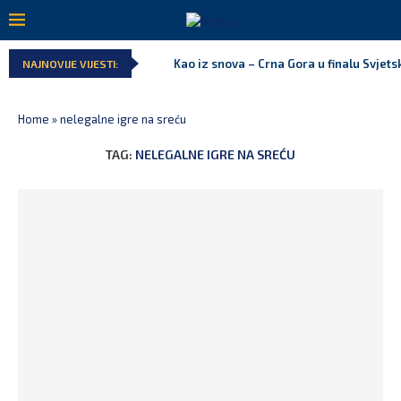
Kao iz snova – Crna Gora u finalu Svjet
NAJNOVIJE VIJESTI:
Home
»
nelegalne igre na sreću
TAG:
NELEGALNE IGRE NA SREĆU