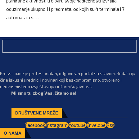
planirane aktivnosti u okviru svoje nadležnosti izvršila
oduzimanje ukupno 11 predmeta, od kojih su 4 terminala i 7
automata u 4 …
Press.co.me je profesionalan, odgovoran portal sa stavom. Redakciju
čine iskusni urednici i novinari koji beskompromisno, otvoreno i
nedvosmisleno izvještavaju i informišu javnost.
Mi smo tu zbog Vas, čitamo se!
DRUŠTVENE MREŽE
Facebook
Instagram
Youtube
Envelope
Rss
O NAMA