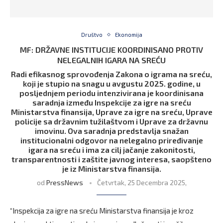
Društvo
Ekonomija
MF: DRŽAVNE INSTITUCIJE KOORDINISANO PROTIV
NELEGALNIH IGARA NA SREĆU
Radi efikasnog sprovođenja Zakona o igrama na sreću,
koji je stupio na snagu u avgustu 2025. godine, u
posljednjem periodu intenzivirana je koordinisana
saradnja između Inspekcije za igre na sreću
Ministarstva finansija, Uprave za igre na sreću, Uprave
policije sa državnim tužilaštvom i Uprave za državnu
imovinu. Ova saradnja predstavlja snažan
institucionalni odgovor na nelegalno priređivanje
igara na sreću i ima za cilj jačanje zakonitosti,
transparentnosti i zaštite javnog interesa, saopšteno
je iz Ministarstva finansija.
od
PressNews
Četvrtak, 25 Decembra 2025,
“Inspekcija za igre na sreću Ministarstva finansija je kroz