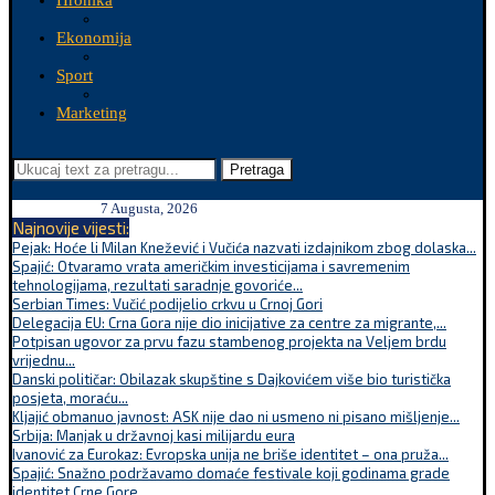
Hronika
Ekonomija
Sport
Marketing
Pretraga
7 Augusta, 2026
Najnovije vijesti:
Pejak: Hoće li Milan Knežević i Vučića nazvati izdajnikom zbog dolaska...
Spajić: Otvaramo vrata američkim investicijama i savremenim
tehnologijama, rezultati saradnje govoriće...
Serbian Times: Vučić podijelio crkvu u Crnoj Gori
Delegacija EU: Crna Gora nije dio inicijative za centre za migrante,...
Potpisan ugovor za prvu fazu stambenog projekta na Veljem brdu
vrijednu...
Danski političar: Obilazak skupštine s Dajkovićem više bio turistička
posjeta, moraću...
Kljajić obmanuo javnost: ASK nije dao ni usmeno ni pisano mišljenje...
Srbija: Manjak u državnoj kasi milijardu eura
Ivanović za Eurokaz: Evropska unija ne briše identitet – ona pruža...
Spajić: Snažno podržavamo domaće festivale koji godinama grade
identitet Crne Gore...