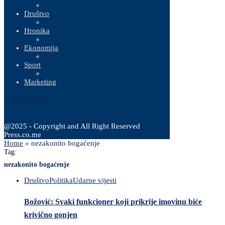
Društvo
Hronika
Ekonomija
Sport
Marketing
7 Augusta, 2026
@2025 - Copyright and All Right Reserved
Press.co.me
Home
»
nezakonito bogaćenje
Tag:
nezakonito bogaćenje
Društvo
Politika
Udarne vijesti
Božović: Svaki funkcioner koji prikrije imovinu biće
krivično gonjen