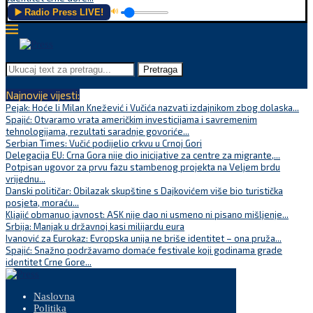
▶️ Radio Press LIVE!
🔊
Pretraga
Najnovije vijesti:
Pejak: Hoće li Milan Knežević i Vučića nazvati izdajnikom zbog dolaska...
Spajić: Otvaramo vrata američkim investicijama i savremenim
tehnologijama, rezultati saradnje govoriće...
Serbian Times: Vučić podijelio crkvu u Crnoj Gori
Delegacija EU: Crna Gora nije dio inicijative za centre za migrante,...
Potpisan ugovor za prvu fazu stambenog projekta na Veljem brdu
vrijednu...
Danski političar: Obilazak skupštine s Dajkovićem više bio turistička
posjeta, moraću...
Kljajić obmanuo javnost: ASK nije dao ni usmeno ni pisano mišljenje...
Srbija: Manjak u državnoj kasi milijardu eura
Ivanović za Eurokaz: Evropska unija ne briše identitet – ona pruža...
Spajić: Snažno podržavamo domaće festivale koji godinama grade
identitet Crne Gore...
Naslovna
Politika