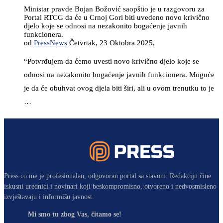
Ministar pravde Bojan Božović saopštio je u razgovoru za
Portal RTCG da će u Crnoj Gori biti uvedeno novo krivično
djelo koje se odnosi na nezakonito bogaćenje javnih
funkcionera.
od
PressNews
Četvrtak, 23 Oktobra 2025,
“Potvrđujem da ćemo uvesti novo krivično djelo koje se
odnosi na nezakonito bogaćenje javnih funkcionera. Moguće
je da će obuhvat ovog djela biti širi, ali u ovom trenutku to je
…
Press.co.me je profesionalan, odgovoran portal sa stavom. Redakciju čine
iskusni urednici i novinari koji beskompromisno, otvoreno i nedvosmisleno
izvještavaju i informišu javnost.
Mi smo tu zbog Vas, čitamo se!