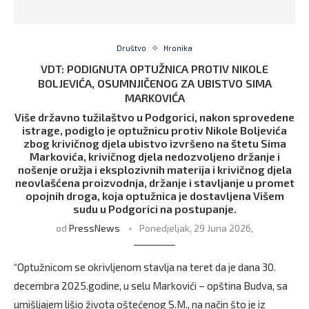
Društvo
Hronika
VDT: PODIGNUTA OPTUŽNICA PROTIV NIKOLE
BOLJEVIĆA, OSUMNJIČENOG ZA UBISTVO SIMA
MARKOVIĆA
Više državno tužilaštvo u Podgorici, nakon sprovedene
istrage, podiglo je optužnicu protiv Nikole Boljevića
zbog krivičnog djela ubistvo izvršeno na štetu Sima
Markovića, krivičnog djela nedozvoljeno držanje i
nošenje oružja i eksplozivnih materija i krivičnog djela
neovlašćena proizvodnja, držanje i stavljanje u promet
opojnih droga, koja optužnica je dostavljena Višem
sudu u Podgorici na postupanje.
od
PressNews
Ponedjeljak, 29 Juna 2026,
“Optužnicom se okrivljenom stavlja na teret da je dana 30.
decembra 2025.godine, u selu Markovići – opština Budva, sa
umišljajem lišio života oštećenog S.M., na način što je iz