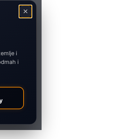
×
zemlje i
 odmah i
y