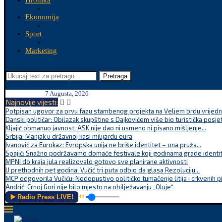
Hronika
Ekonomija
Sport
Marketing
Pretraga
7 Augusta, 2026
Najnovije vijesti:
Potpisan ugovor za prvu fazu stambenog projekta na Veljem brdu vrijednu
Danski političar: Obilazak skupštine s Dajkovićem više bio turistička posjet
Kljajić obmanuo javnost: ASK nije dao ni usmeno ni pisano mišljenje...
Srbija: Manjak u državnoj kasi milijardu eura
Ivanović za Eurokaz: Evropska unija ne briše identitet – ona pruža...
Spajić: Snažno podržavamo domaće festivale koji godinama grade identite
MPNI do kraja jula realizovalo gotovo sve planirane aktivnosti
U prethodnih pet godina: Vučić tri puta odbio da glasa Rezoluciju...
MCP odgovorila Vučiću: Nedopustivo političko tumačenje litija i crkvenih p
Andrić: Crnoj Gori nije bilo mjesto na obilježavanju „Oluje“
▶️ Radio Press LIVE!
🔊