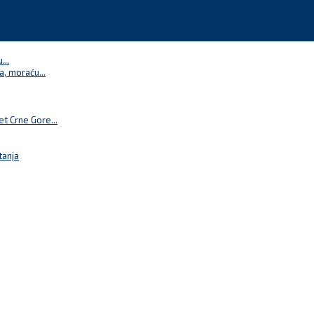
...
a, moraću...
t Crne Gore...
tanja