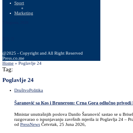
Sport
Marketing
7 Augusta, 2026
@2025 - Copyright and All Right Reserved
Press.co.me
Home
»
Poglavlje 24
Tag:
Poglavlje 24
Društvo
Politika
Šaranović sa Kos i Brunerom: Crna Gora odlučno privodi k
Ministar unutrašnjih poslova Danilo Šaranović sastao se u B
razgovarao o ispunjavanju završnih mjerila iz Poglavlja 24 – Pr
od
PressNews
Četvrtak, 25 Juna 2026,