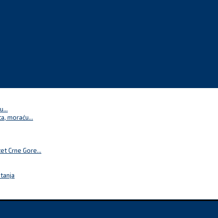
...
a, moraću...
t Crne Gore...
itanja