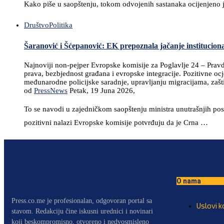
Kako piše u saopštenju, tokom odvojenih sastanaka ocijenjeno je
Društvo
Politika
Šaranović i Šćepanović: EK prepoznala jačanje institucion
Najnoviji non-pejper Evropske komisije za Poglavlje 24 – Prav
prava, bezbjednost građana i evropske integracije. Pozitivne oc
međunarodne policijske saradnje, upravljanju migracijama, zašt
od
PressNews
Petak, 19 Juna 2026,
To se navodi u zajedničkom saopštenju ministra unutrašnjih posl
pozitivni nalazi Evropske komisije potvrđuju da je Crna …
O nama
Press.co.me je profesionalan, odgovoran portal sa
Uslovi k
stavom. Redakciju čine iskusni urednici i novinari
koji beskompromisno, otvoreno i nedvosmisleno