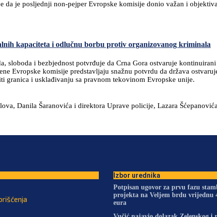
 da je posljednji non-pejper Evropske komisije donio važan i objektiva
alnih kapaciteta i odlučnu borbu protiv organizovanog kriminala
da, sloboda i bezbjednost potvrđuje da Crna Gora ostvaruje kontinuiran
jene Evropske komisije predstavljaju snažnu potvrdu da država ostvaruje
iti granica i usklađivanju sa pravnom tekovinom Evropske unije.
ova, Danila Šaranovića i direktora Uprave policije, Lazara Šćepanovića
Izbor urednika
Potpisan ugovor za prvu fazu sta
projekta na Veljem brdu vrijednu 
orišćenja
eura
Vučić najavio dolazak Zelenskog i 