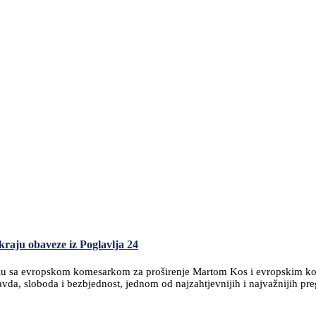
raju obaveze iz Poglavlja 24
riselu sa evropskom komesarkom za proširenje Martom Kos i evropskim
avda, sloboda i bezbjednost, jednom od najzahtjevnijih i najvažnijih pr