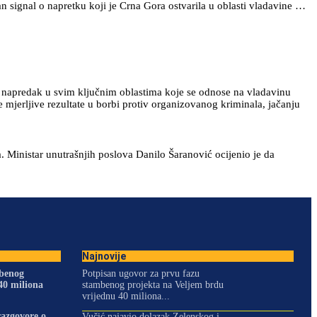
n signal o napretku koji je Crna Gora ostvarila u oblasti vladavine …
i napredak u svim ključnim oblastima koje se odnose na vladavinu
 mjerljive rezultate u borbi protiv organizovanog kriminala, jačanju
. Ministar unutrašnjih poslova Danilo Šaranović ocijenio je da
Najnovije
mbenog
Potpisan ugovor za prvu fazu
40 miliona
stambenog projekta na Veljem brdu
vrijednu 40 miliona...
razgovore o
Vučić najavio dolazak Zelenskog i