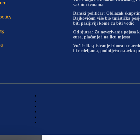
sum
važnim temama
Danski političar: Obilazak skupštin
policy
Dajkovićem više bio turistička pos
biti pažljiviji kome ću biti vodič
ng
Od sjutra: Za nevezivanje pojasa 
eura, plaćanje i na licu mjesta
na
Vučić: Raspisivanje izbora u nare
ili nedeljama, podnijeću ostavku 