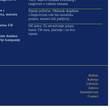
razgovore o važnim temama
e s
Danski političar: Obilazak skupštine
jeta, moraću
s Dajkovićem više bio turistička
posjeta, moraću biti pažljiviji...
kazna 150
Od sjutra: Za nevezivanje pojasa
kazna 150 eura, plaćanje i na licu
mjesta
dnim danima
prije kampanje
Balkan
Kuhinja
Lifestyle
Zabava
Zanimljivosti
Contact