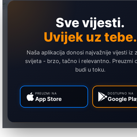
Sve vijesti.
Naslovna
Politika
Uvijek uz tebe.
Društvo
Hronika
Naša aplikacija donosi najvažnije vijesti iz 
Ekonomija
svijeta - brzo, tačno i relevantno. Preuzmi
Sport
budi u toku.
Marketing
PREUZMI NA
DOSTUPNO NA
App Store
Google Pla