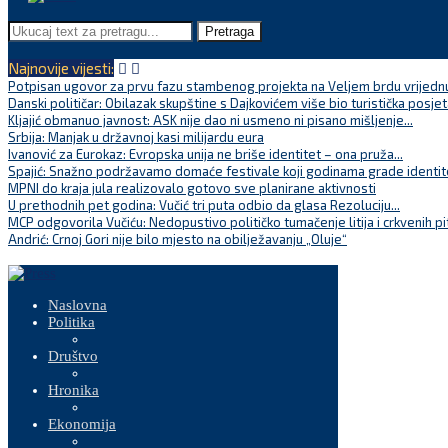
Pretraga
Najnovije vijesti:
Potpisan ugovor za prvu fazu stambenog projekta na Veljem brdu vrijednu
Danski političar: Obilazak skupštine s Dajkovićem više bio turistička posjet
Kljajić obmanuo javnost: ASK nije dao ni usmeno ni pisano mišljenje...
Srbija: Manjak u državnoj kasi milijardu eura
Ivanović za Eurokaz: Evropska unija ne briše identitet – ona pruža...
Spajić: Snažno podržavamo domaće festivale koji godinama grade identite
MPNI do kraja jula realizovalo gotovo sve planirane aktivnosti
U prethodnih pet godina: Vučić tri puta odbio da glasa Rezoluciju...
MCP odgovorila Vučiću: Nedopustivo političko tumačenje litija i crkvenih pi
Andrić: Crnoj Gori nije bilo mjesto na obilježavanju „Oluje“
Naslovna
Politika
Društvo
Hronika
Ekonomija