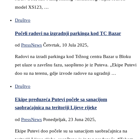
model XS123, …
Društvo
Počeli radovi na izgradnji parkinga kod TC Bazar
od
PressNews
Četvrtak, 10 Jula 2025,
Radovi na izradi parkinga kod Tržnog centra Bazar u Bloku
pet ulaze u završnu fazu, saopšteno je iz Puteva. „Ekipe Putevi
doo su na terenu, gdje izvode radove na ugradnji …
Društvo
Ekipe preduzeća Putevi počele sa sanacijom
saobraćajnica na teritoriji Lijeve rijeke
od
PressNews
Ponedjeljak, 23 Juna 2025,
Ekipe Putevi doo počele su sa sanacijom saobraćajnica na