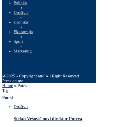
Politika
Društvo
Hronika
Ekonomija
Sport
Marketing
9 Augusta, 2026
@2025 - Copyright and All Right Reserved
Press.co.me
Home
»
Putevi
Tag:
Putevi
Društvo
Stefan Vešović novi direktor Puteva