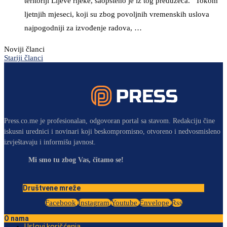
teritoriji Lijeve rijeke, saopšteno je iz tog preduzeća. “Tokom
ljetnjih mjeseci, koji su zbog povoljnih vremenskih uslova
najpogodniji za izvođenje radova, …
Noviji članci
Stariji članci
Press.co.me je profesionalan, odgovoran portal sa stavom. Redakciju čine
iskusni urednici i novinari koji beskompromisno, otvoreno i nedvosmisleno
izvještavaju i informišu javnost.
Mi smo tu zbog Vas, čitamo se!
Društvene mreže
Facebook
Instagram
Youtube
Envelope
Rss
O nama
Uslovi korišćenja