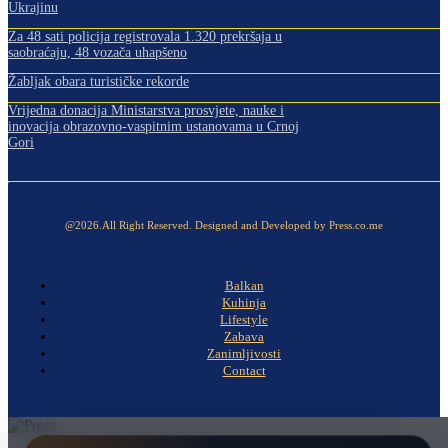
Ukrajinu
Za 48 sati policija registrovala 1.320 prekršaja u
saobraćaju, 48 vozača uhapšeno
Žabljak obara turističke rekorde
Vrijedna donacija Ministarstva prosvjete, nauke i
inovacija obrazovno-vaspitnim ustanovama u Crnoj
Gori
@2026.All Right Reserved. Designed and Developed by Press.co.me
Balkan
Kuhinja
Lifestyle
Zabava
Zanimljivosti
Contact