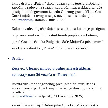
Ekipe društva „Putevi“ d.o.o. danas su na terenu u Botunu i
započinju radove na sanaciji saobraćajnica, u skladu sa juče
postignutim dogovorom između Glavnog grada, Vlade Crne
Gore i mještana ovog naselja, navodi se u saopštenju.
od
PressNews
Utorak, 2 Juna 2026,
Kako navode, na jučerašnjem sastanku, na kojem je postignut
dogovor o realizaciji infrastrukturnih projekata u Botunu,
pored Gradonačelnika Podgorice Saše Mujovića prisustvovali
su i Izvršni direktor „Putevi“ d.o.o. Radoš Zečević …
Društvo
Zečević: Uloženo mnogo u putnu infrastrukturu,
nedostaje nam 50 vozača u “Putevima”
Izvršni direktor podgoričkog preduzeća "Putevi" Rados
Zečević kazao je da ta kompanija ove godine bilježi odlične
rezultate.
od
PressNews
Ponedjeljak, 29 Decembra 2025,
Zečević je u emisiji “Dobro jutro Crna Goro” kazao kako