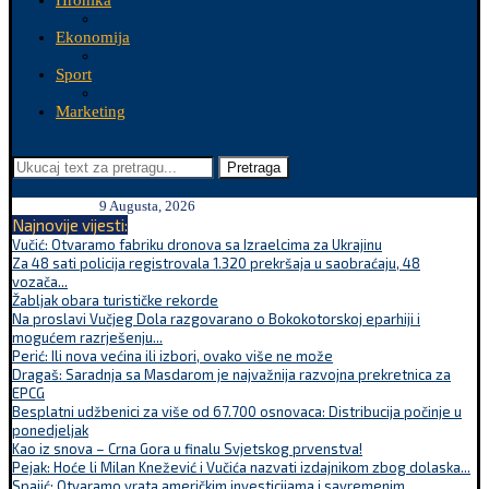
Hronika
Ekonomija
Sport
Marketing
Pretraga
9 Augusta, 2026
Najnovije vijesti:
Vučić: Otvaramo fabriku dronova sa Izraelcima za Ukrajinu
Za 48 sati policija registrovala 1.320 prekršaja u saobraćaju, 48
vozača...
Žabljak obara turističke rekorde
Na proslavi Vučjeg Dola razgovarano o Bokokotorskoj eparhiji i
mogućem razrješenju...
Perić: Ili nova većina ili izbori, ovako više ne može
Dragaš: Saradnja sa Masdarom je najvažnija razvojna prekretnica za
EPCG
Besplatni udžbenici za više od 67.700 osnovaca: Distribucija počinje u
ponedjeljak
Kao iz snova – Crna Gora u finalu Svjetskog prvenstva!
Pejak: Hoće li Milan Knežević i Vučića nazvati izdajnikom zbog dolaska...
Spajić: Otvaramo vrata američkim investicijama i savremenim