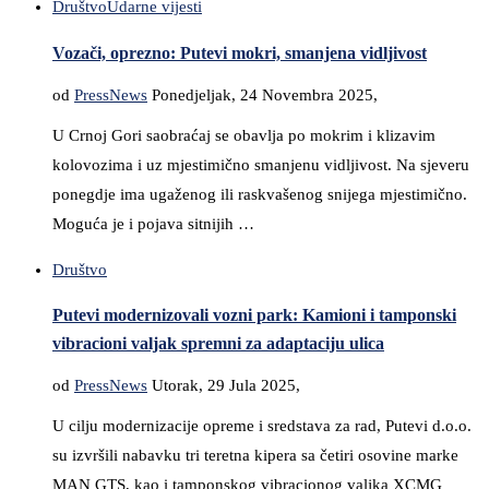
Društvo
Udarne vijesti
Vozači, oprezno: Putevi mokri, smanjena vidljivost
od
PressNews
Ponedjeljak, 24 Novembra 2025,
U Crnoj Gori saobraćaj se obavlja po mokrim i klizavim
kolovozima i uz mjestimično smanjenu vidljivost. Na sjeveru
ponegdje ima ugaženog ili raskvašenog snijega mjestimično.
Moguća je i pojava sitnijih …
Društvo
Putevi modernizovali vozni park: Kamioni i tamponski
vibracioni valjak spremni za adaptaciju ulica
od
PressNews
Utorak, 29 Jula 2025,
U cilju modernizacije opreme i sredstava za rad, Putevi d.o.o.
su izvršili nabavku tri teretna kipera sa četiri osovine marke
MAN GTS, kao i tamponskog vibracionog valjka XCMG