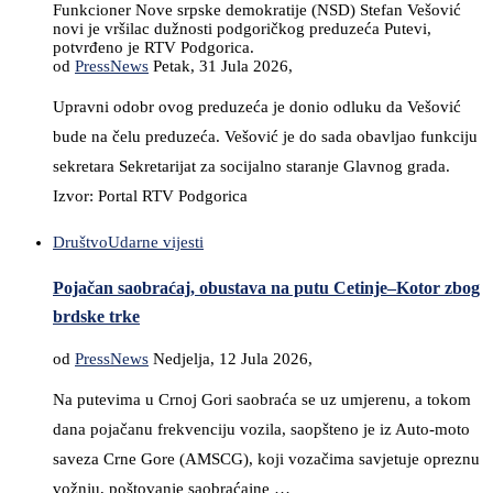
Funkcioner Nove srpske demokratije (NSD) Stefan Vešović
novi je vršilac dužnosti podgoričkog preduzeća Putevi,
potvrđeno je RTV Podgorica.
od
PressNews
Petak, 31 Jula 2026,
Upravni odobr ovog preduzeća je donio odluku da Vešović
bude na čelu preduzeća. Vešović je do sada obavljao funkciju
sekretara Sekretarijat za socijalno staranje Glavnog grada.
Izvor: Portal RTV Podgorica
Društvo
Udarne vijesti
Pojačan saobraćaj, obustava na putu Cetinje–Kotor zbog
brdske trke
od
PressNews
Nedjelja, 12 Jula 2026,
Na putevima u Crnoj Gori saobraća se uz umjerenu, a tokom
dana pojačanu frekvenciju vozila, saopšteno je iz Auto-moto
saveza Crne Gore (AMSCG), koji vozačima savjetuje opreznu
vožnju, poštovanje saobraćajne …