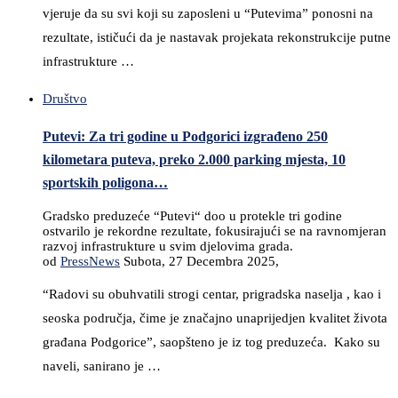
vjeruje da su svi koji su zaposleni u “Putevima” ponosni na
rezultate, ističući da je nastavak projekata rekonstrukcije putne
infrastrukture …
Društvo
Putevi: Za tri godine u Podgorici izgrađeno 250
kilometara puteva, preko 2.000 parking mjesta, 10
sportskih poligona…
Gradsko preduzeće “Putevi“ doo u protekle tri godine
ostvarilo je rekordne rezultate, fokusirajući se na ravnomjeran
razvoj infrastrukture u svim djelovima grada.
od
PressNews
Subota, 27 Decembra 2025,
“Radovi su obuhvatili strogi centar, prigradska naselja , kao i
seoska područja, čime je značajno unaprijedjen kvalitet života
građana Podgorice”, saopšteno je iz tog preduzeća. Kako su
naveli, sanirano je …