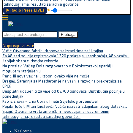
tehnologijama, rezultati saradnje govoriće...
▶️ Radio Press LIVE!
🔊
Pretraga
Najnovije vijesti:
Vučić: Otvaramo fabriku dronova sa Izraelcima za Ukrajinu
Za 48 sati policija registrovala 1.320 prekršaja u saobraćaju, 48 vozača...
Žabljak obara turističke rekorde
Na proslavi Vučjeg Dola razgovarano o Bokokotorskoj eparhiji i
mogućem razrješenju...
Perić: Ili nova većina ili izbori, ovako više ne može
Dragaš: Saradnja sa Masdarom je najvažnija razvojna prekretnica za
EPCG
Besplatni udžbenici za više od 67.700 osnovaca: Distribucija počinje u
ponedjeljak
Kao iz snova – Crna Gora u finalu Svjetskog prvenstva!
Pejak: Hoće li Milan Knežević i Vučića nazvati izdajnikom zbog dolaska...
Spajić: Otvaramo vrata američkim investicijama i savremenim
tehnologijama, rezultati saradnje govoriće...
Naslovna