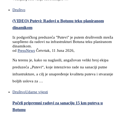
Društvo
(VIDEO) Putevi: Radovi u Botunu teku planiranom
dinamikom
Iz podgoričkog preduzeća "Putevi" je putem društvenih mreža
saopšteno da radovi na infrastrukturi Botuna teku planiranom
dinamikom.
od
PressNews
Četvrtak, 11 Juna 2026,
Na terenu je, kako su naglasili, angažovan veliki broj ekipa
preduzeća „Putevi“, koje intenzivno rade na sanaciji putne
infrastrukture, a cilj je unapređenje kvaliteta puteva i stvaranje
boljih uslova za …
Društvo
Udarne vijesti
Počeli pripremni radovi za sanaciju 15 km puteva u
Botunu