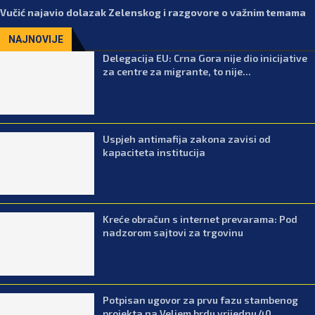
Vučić najavio dolazak Zelenskog i razgovore o važnim temama
NAJNOVIJE
Delegacija EU: Crna Gora nije dio inicijative
za centre za migrante, to nije...
Uspjeh antimafija zakona zavisi od
kapaciteta institucija
Kreće obračun s internet prevarama: Pod
nadzorom sajtovi za trgovinu
Potpisan ugovor za prvu fazu stambenog
projekta na Veljem brdu vrijednu 40