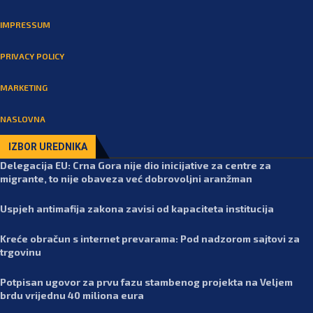
IMPRESSUM
PRIVACY POLICY
MARKETING
NASLOVNA
IZBOR UREDNIKA
Delegacija EU: Crna Gora nije dio inicijative za centre za
migrante, to nije obaveza već dobrovoljni aranžman
Uspjeh antimafija zakona zavisi od kapaciteta institucija
Kreće obračun s internet prevarama: Pod nadzorom sajtovi za
trgovinu
Potpisan ugovor za prvu fazu stambenog projekta na Veljem
brdu vrijednu 40 miliona eura