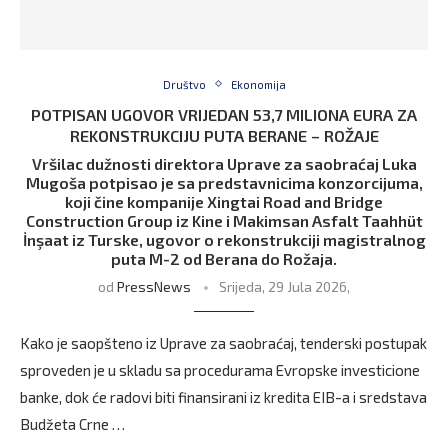
Društvo
Ekonomija
POTPISAN UGOVOR VRIJEDAN 53,7 MILIONA EURA ZA
REKONSTRUKCIJU PUTA BERANE – ROŽAJE
Vršilac dužnosti direktora Uprave za saobraćaj Luka
Mugoša potpisao je sa predstavnicima konzorcijuma,
koji čine kompanije Xingtai Road and Bridge
Construction Group iz Kine i Makimsan Asfalt Taahhüt
İnşaat iz Turske, ugovor o rekonstrukciji magistralnog
puta M-2 od Berana do Rožaja.
od
PressNews
Srijeda, 29 Jula 2026,
Kako je saopšteno iz Uprave za saobraćaj, tenderski postupak
sproveden je u skladu sa procedurama Evropske investicione
banke, dok će radovi biti finansirani iz kredita EIB-a i sredstava
Budžeta Crne …