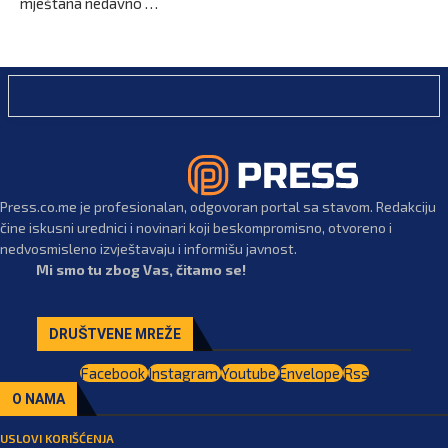
mještana nedavno …
Press.co.me je profesionalan, odgovoran portal sa stavom. Redakciju
čine iskusni urednici i novinari koji beskompromisno, otvoreno i
nedvosmisleno izvještavaju i informišu javnost.
Mi smo tu zbog Vas, čitamo se!
DRUŠTVENE MREŽE
Facebook
Instagram
Youtube
Envelope
Rss
O NAMA
USLOVI KORIŠĆENJA