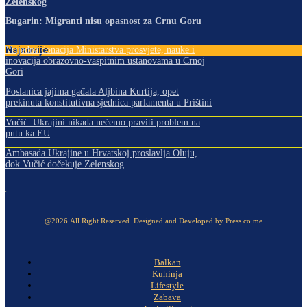
Zelenskog
Bugarin: Migranti nisu opasnost za Crnu Goru
Najnovije
Vrijedna donacija Ministarstva prosvjete, nauke i
inovacija obrazovno-vaspitnim ustanovama u Crnoj
Gori
Poslanica jajima gađala Aljbina Kurtija, opet
prekinuta konstitutivna sjednica parlamenta u Prištini
Vučić: Ukrajini nikada nećemo praviti problem na
putu ka EU
Ambasada Ukrajine u Hrvatskoj proslavlja Oluju,
dok Vučić dočekuje Zelenskog
@2026.All Right Reserved. Designed and Developed by Press.co.me
Balkan
Kuhinja
Lifestyle
Zabava