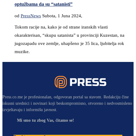
optužbama da su “satanisti”
od
PressNews
Subota, 1 Juna 2024,
Tokom racije na, kako je od strane iranskih vlasti
okarakterisan, “skupu satanista” u provinciji Kuzestan, na
jugozapadu ove zemlje, uhapšeno je 35 lica, ljubitelja rok
muzike.
Press.co.me je profesionalan, odgovoran portal sa stavom. Redakciju čine
iskusni urednici i novinari koji beskompromisno, otvoreno i nedvosmisleno
izvještavaju i informišu javnost.
Mi smo tu zbog Vas, čitamo se!