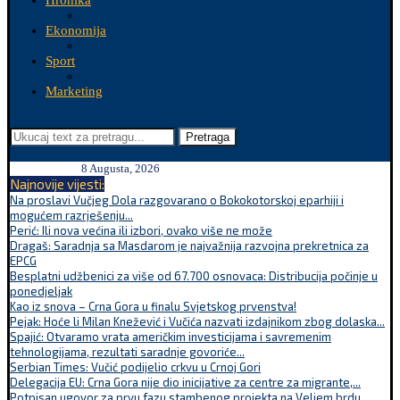
Hronika
Ekonomija
Sport
Marketing
Pretraga
8 Augusta, 2026
Najnovije vijesti:
Na proslavi Vučjeg Dola razgovarano o Bokokotorskoj eparhiji i
mogućem razrješenju...
Perić: Ili nova većina ili izbori, ovako više ne može
Dragaš: Saradnja sa Masdarom je najvažnija razvojna prekretnica za
EPCG
Besplatni udžbenici za više od 67.700 osnovaca: Distribucija počinje u
ponedjeljak
Kao iz snova – Crna Gora u finalu Svjetskog prvenstva!
Pejak: Hoće li Milan Knežević i Vučića nazvati izdajnikom zbog dolaska...
Spajić: Otvaramo vrata američkim investicijama i savremenim
tehnologijama, rezultati saradnje govoriće...
Serbian Times: Vučić podijelio crkvu u Crnoj Gori
Delegacija EU: Crna Gora nije dio inicijative za centre za migrante,...
Potpisan ugovor za prvu fazu stambenog projekta na Veljem brdu