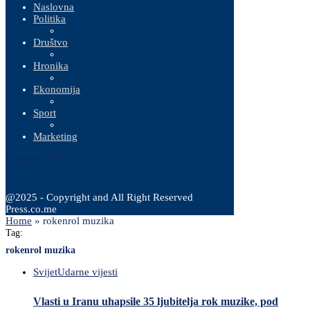
Naslovna
Politika
Društvo
Hronika
Ekonomija
Sport
Marketing
8 Augusta, 2026
@2025 - Copyright and All Right Reserved
Press.co.me
Home
»
rokenrol muzika
Tag:
rokenrol muzika
Svijet
Udarne vijesti
Vlasti u Iranu uhapsile 35 ljubitelja rok muzike, pod