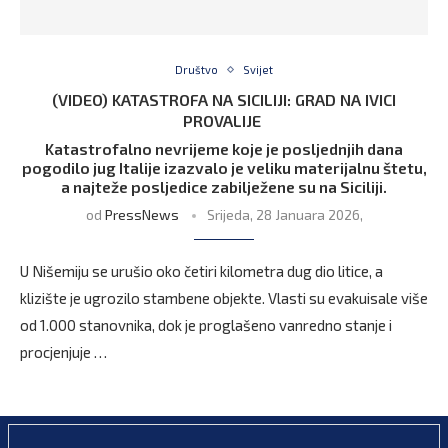
Društvo
Svijet
(VIDEO) KATASTROFA NA SICILIJI: GRAD NA IVICI
PROVALIJE
Katastrofalno nevrijeme koje je posljednjih dana
pogodilo jug Italije izazvalo je veliku materijalnu štetu,
a najteže posljedice zabilježene su na Siciliji.
od
PressNews
Srijeda, 28 Januara 2026,
U Nišemiju se urušio oko četiri kilometra dug dio litice, a
klizište je ugrozilo stambene objekte. Vlasti su evakuisale više
od 1.000 stanovnika, dok je proglašeno vanredno stanje i
procjenjuje …