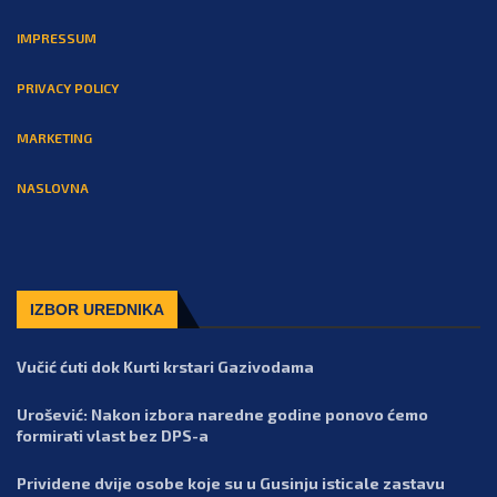
IMPRESSUM
PRIVACY POLICY
MARKETING
NASLOVNA
IZBOR UREDNIKA
Vučić ćuti dok Kurti krstari Gazivodama
Urošević: Nakon izbora naredne godine ponovo ćemo
formirati vlast bez DPS-a
Prividene dvije osobe koje su u Gusinju isticale zastavu