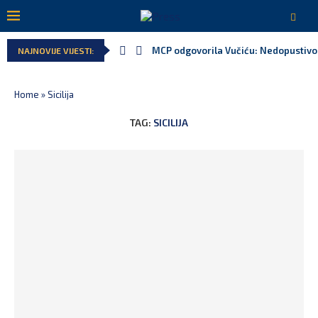
MCP odgovorila Vučiću: Nedopustivo p
NAJNOVIJE VIJESTI:
Home
»
Sicilija
TAG:
SICILIJA