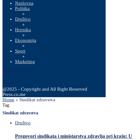
Naslovna
Politika
Društvo
Hronika
Ekonomija
Sport
Marketing
9 Augusta, 2026
@2025 - Copyright and All Right Reserved
Press.co.me
Home
»
Sindikat zdravstva
Tag:
Sindikat zdravstva
Društvo
Pregovori sindikata i ministarstva zdravlja pri kraju: U