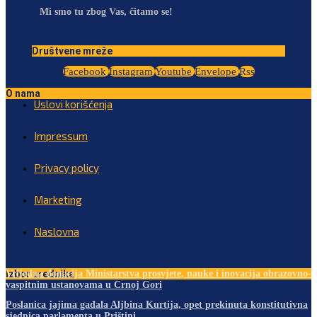
Mi smo tu zbog Vas, čitamo se!
Društvene mreže
Facebook
Instagram
Youtube
Envelope
Rss
O nama
Uslovi korišćenja
Impressum
Privacy policy
Marketing
Naslovna
Izbor urednika
Vrijedna donacija Ministarstva prosvjete, nauke i inovacija obrazovno-
vaspitnim ustanovama u Crnoj Gori
Poslanica jajima gađala Aljbina Kurtija, opet prekinuta konstitutivna
sjednica parlamenta u Prištini