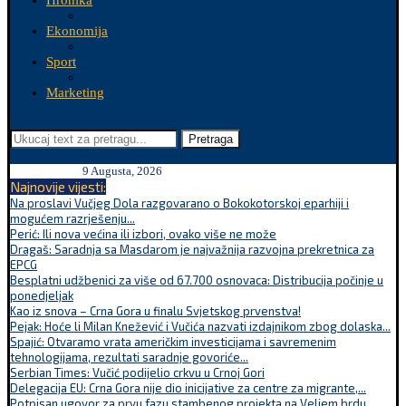
Hronika
Ekonomija
Sport
Marketing
Pretraga
9 Augusta, 2026
Najnovije vijesti:
Na proslavi Vučjeg Dola razgovarano o Bokokotorskoj eparhiji i
mogućem razrješenju...
Perić: Ili nova većina ili izbori, ovako više ne može
Dragaš: Saradnja sa Masdarom je najvažnija razvojna prekretnica za
EPCG
Besplatni udžbenici za više od 67.700 osnovaca: Distribucija počinje u
ponedjeljak
Kao iz snova – Crna Gora u finalu Svjetskog prvenstva!
Pejak: Hoće li Milan Knežević i Vučića nazvati izdajnikom zbog dolaska...
Spajić: Otvaramo vrata američkim investicijama i savremenim
tehnologijama, rezultati saradnje govoriće...
Serbian Times: Vučić podijelio crkvu u Crnoj Gori
Delegacija EU: Crna Gora nije dio inicijative za centre za migrante,...
Potpisan ugovor za prvu fazu stambenog projekta na Veljem brdu