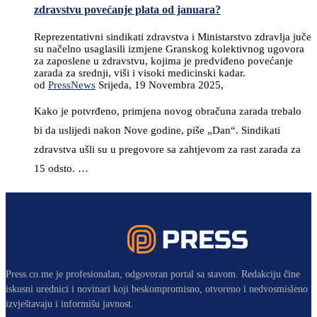
zdravstvu povećanje plata od januara?
Reprezentativni sindikati zdravstva i Ministarstvo zdravlja juče
su načelno usaglasili izmjene Granskog kolektivnog ugovora
za zaposlene u zdravstvu, kojima je predviđeno povećanje
zarada za srednji, viši i visoki medicinski kadar.
od
PressNews
Srijeda, 19 Novembra 2025,
Kako je potvrđeno, primjena novog obračuna zarada trebalo
bi da uslijedi nakon Nove godine, piše „Dan“. Sindikati
zdravstva ušli su u pregovore sa zahtjevom za rast zarada za
15 odsto. …
Press.co.me je profesionalan, odgovoran portal sa stavom. Redakciju čine
iskusni urednici i novinari koji beskompromisno, otvoreno i nedvosmisleno
izvještavaju i informišu javnost.