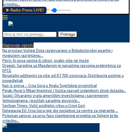
vrijednu...
▶️ Radio Press LIVE!
🔊
Pretraga
Najnovije vijesti:
Na proslavi Vučjeg Dola razgovarano o Bokokotorskoj eparhiji i
mogućem razrješenju...
Perić: Ili nova većina ili izbori, ovako više ne može
Dragaš: Saradnja sa Masdarom je najvažnija razvojna prekretnica za
EPCG
Besplatni udžbenici za više od 67.700 osnovaca: Distribucija počinje u
ponedjeljak
Kao iz snova – Crna Gora u finalu Svjetskog prvenstva!
Pejak: Hoće li Milan Knežević i Vučića nazvati izdajnikom zbog dolaska...
Spajić: Otvaramo vrata američkim investicijama i savremenim
tehnologijama, rezultati saradnje govoriće...
Serbian Times: Vučić podijelio crkvu u Crnoj Gori
Delegacija EU: Crna Gora nije dio inicijative za centre za migrante,...
Potpisan ugovor za prvu fazu stambenog projekta na Veljem brdu
vrijednu...