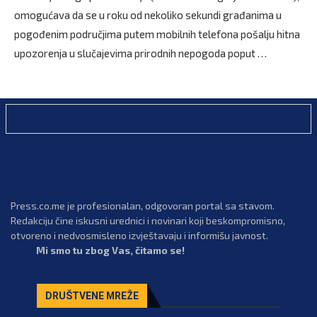
omogućava da se u roku od nekoliko sekundi građanima u
pogođenim područjima putem mobilnih telefona pošalju hitna
upozorenja u slučajevima prirodnih nepogoda poput …
Press.co.me je profesionalan, odgovoran portal sa stavom.
Redakciju čine iskusni urednici i novinari koji beskompromisno,
otvoreno i nedvosmisleno izvještavaju i informišu javnost.
Mi smo tu zbog Vas, čitamo se!
DRUŠTVENE MREŽE