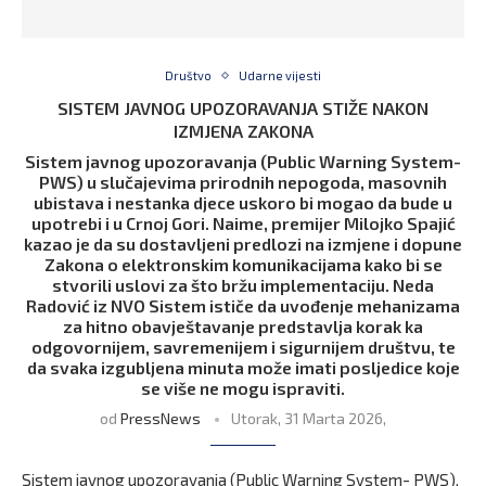
Društvo
Udarne vijesti
SISTEM JAVNOG UPOZORAVANJA STIŽE NAKON
IZMJENA ZAKONA
Sistem javnog upozoravanja (Public Warning System-
PWS) u slučajevima prirodnih nepogoda, masovnih
ubistava i nestanka djece uskoro bi mogao da bude u
upotrebi i u Crnoj Gori. Naime, premijer Milojko Spajić
kazao je da su dostavljeni predlozi na izmjene i dopune
Zakona o elektronskim komunikacijama kako bi se
stvorili uslovi za što bržu implementaciju. Neda
Radović iz NVO Sistem ističe da uvođenje mehanizama
za hitno obavještavanje predstavlja korak ka
odgovornijem, savremenijem i sigurnijem društvu, te
da svaka izgubljena minuta može imati posljedice koje
se više ne mogu ispraviti.
od
PressNews
Utorak, 31 Marta 2026,
Sistem javnog upozoravanja (Public Warning System- PWS),