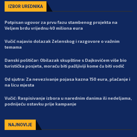
IZBOR UREDNIKA
Potpisan ugovor za prvu fazu stambenog projekta na
Veljem brdu vrijednu 40 miliona eura
Vučić najavio dolazak Zelenskog i razgovore o važnim
temama
Danski političar: Obilazak skupštine s Dajkovićem više bio
turistička posjeta, moraću biti pažljiviji kome ću biti vodič
Od sjutra: Za nevezivanje pojasa kazna 150 eura, plaćanje i
na licu mjesta
Vučić: Raspisivanje izbora u narednim danima ili nedeljama,
podnijeću ostavku prije kampanje
NAJNOVIJE