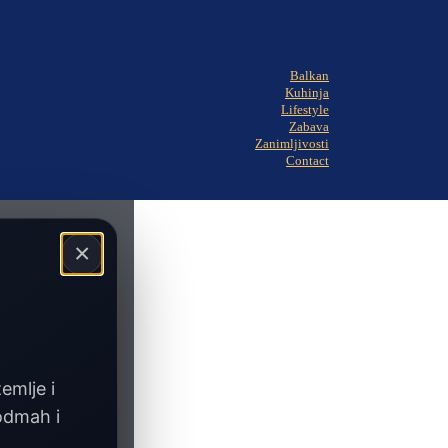
Balkan
Kuhinja
Lifestyle
Zabava
Zanimljivosti
Contact
×
zemlje i
 odmah i