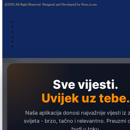
@2026.All Right Reserved. Designed and Developed by Press.co.me
Naslovna
Politika
Sve vijesti.
Društvo
Uvijek uz tebe.
Hronika
Ekonomija
Naša aplikacija donosi najvažnije vijesti iz 
Sport
svijeta - brzo, tačno i relevantno. Preuzmi
Marketing
budi u toku.