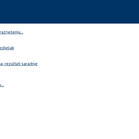
azrješenju...
edjeljak
a, rezultati saradnje
...