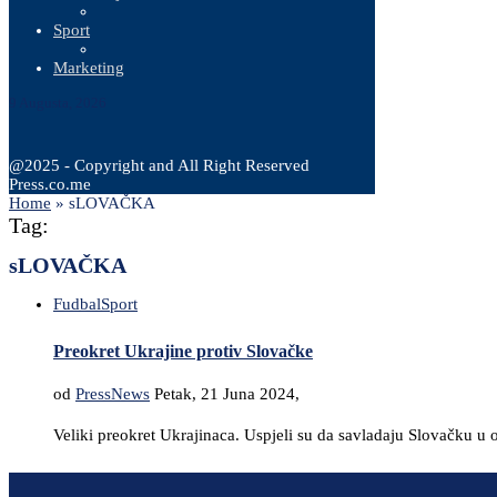
Sport
Marketing
9 Augusta, 2026
@2025 - Copyright and All Right Reserved
Press.co.me
Home
»
sLOVAČKA
Tag:
sLOVAČKA
Fudbal
Sport
Preokret Ukrajine protiv Slovačke
od
PressNews
Petak, 21 Juna 2024,
Veliki preokret Ukrajinaca. Uspjeli su da savladaju Slovačku u 