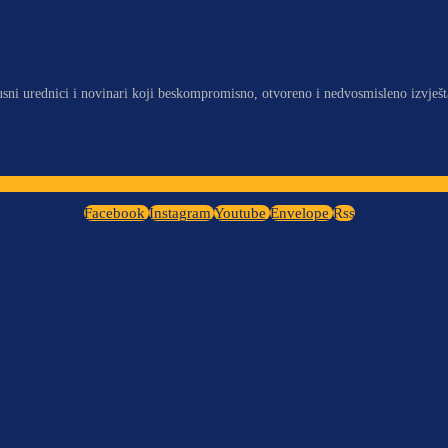
usni urednici i novinari koji beskompromisno, otvoreno i nedvosmisleno izvješt
Facebook
Instagram
Youtube
Envelope
Rss