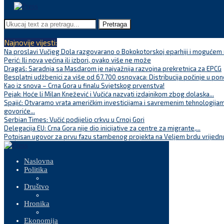
Pretraga
Najnovije vijesti:
Na proslavi Vučjeg Dola razgovarano o Bokokotorskoj eparhiji i mogućem r
Perić: Ili nova većina ili izbori, ovako više ne može
Dragaš: Saradnja sa Masdarom je najvažnija razvojna prekretnica za EPCG
Besplatni udžbenici za više od 67.700 osnovaca: Distribucija počinje u pon
Kao iz snova – Crna Gora u finalu Svjetskog prvenstva!
Pejak: Hoće li Milan Knežević i Vučića nazvati izdajnikom zbog dolaska...
Spajić: Otvaramo vrata američkim investicijama i savremenim tehnologijam
govoriće...
Serbian Times: Vučić podijelio crkvu u Crnoj Gori
Delegacija EU: Crna Gora nije dio inicijative za centre za migrante,...
Potpisan ugovor za prvu fazu stambenog projekta na Veljem brdu vrijednu
Naslovna
Politika
Društvo
Hronika
Ekonomija