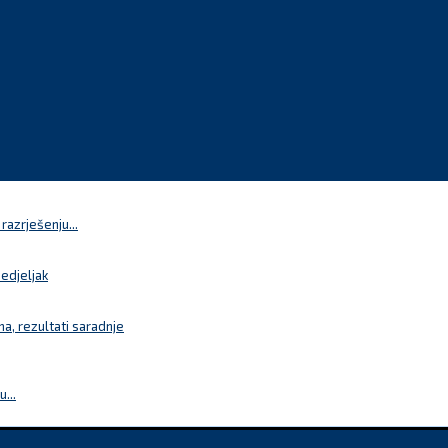
azrješenju...
nedjeljak
a, rezultati saradnje
...