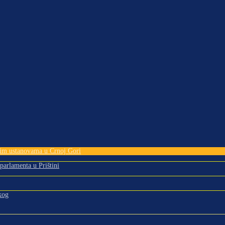
tnim ustanovama u Crnoj Gori
 parlamenta u Prištini
kog