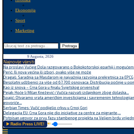
Hronika
Ekonomija
Sport
Marketing
Pretraga
9 Augusta, 2026
Najnovije vijesti:
Na proslavi Vučjeg Dola razgovarano o Bokokotorskoj eparhiji i mogućem r
Perić: Ili nova većina ili izbori, ovako više ne može
Dragaš: Saradnja sa Masdarom je najvažnija razvojna prekretnica za EPCG
Besplatni udžbenici za više od 67.700 osnovaca: Distribucija počinje u po
Kao iz snova – Crna Gora u finalu Svjetskog prvenstva!
Pejak: Hoće li Milan Knežević i Vučića nazvati izdajnikom zbog dolaska...
Spajić: Otvaramo vrata američkim investicijama i savremenim tehnologijam
govoriće...
Serbian Times: Vučić podijelio crkvu u Crnoj Gori
Delegacija EU: Crna Gora nije dio inicijative za centre za migrante,...
Potpisan ugovor za prvu fazu stambenog projekta na Veljem brdu vrijednu
▶️ Radio Press LIVE!
🔊