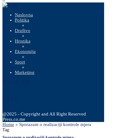
Naslovna
Politika
Društvo
Hronika
Ekonomija
Sport
Marketing
9 Augusta, 2026
@2025 - Copyright and All Right Reserved
Press.co.me
Home
»
Sporazum o realizaciji kontrole mjera
Tag:
Sporazum o realizaciji kontrole mjera