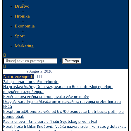
Društvo
Hronika
Ekonomija
Sport
Marketing
Pretraga
9 Augusta, 2026
Najnovije vijesti:
Žabljak obara turističke rekorde
Na proslavi Vučjeg Dola razgovarano o Bokokotorskoj eparhiji i
mogućem razrješenju...
Perić: Ili nova većina ili izbori, ovako više ne može
Dragaš: Saradnja sa Masdarom je najvažnija razvojna prekretnica za
EPCG
Besplatni udžbenici za više od 67.700 osnovaca: Distribucija počinje u
ponedjeljak
Kao iz snova – Crna Gora u finalu Svjetskog prvenstva!
Pejak: Hoće li Milan Knežević i Vučića nazvati izdajnikom zbog dolaska...