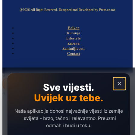
@2026.All Right Reserved. Designed and Developed by Press.co.me
Balkan
Kuhinja
Lifestyle
Zabava
Zanimljivosti
Contact
×
Sve vijesti.
Uvijek uz tebe.
Naslovna
Politika
Naša aplikacija donosi najvažnije vijesti iz zemlje
i svijeta - brzo, tačno i relevantno. Preuzmi
Društvo
odmah i budi u toku.
Hronika