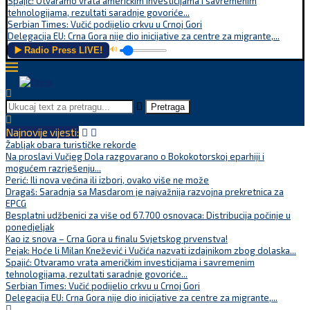
Spajić: Otvaramo vrata američkim investicijama i savremenim
tehnologijama, rezultati saradnje govoriće...
Serbian Times: Vučić podijelio crkvu u Crnoj Gori
Delegacija EU: Crna Gora nije dio inicijative za centre za migrante,...
▶️ Radio Press LIVE!
🔊
Pretraga
Najnovije vijesti:
Žabljak obara turističke rekorde
Na proslavi Vučjeg Dola razgovarano o Bokokotorskoj eparhiji i
mogućem razrješenju...
Perić: Ili nova većina ili izbori, ovako više ne može
Dragaš: Saradnja sa Masdarom je najvažnija razvojna prekretnica za
EPCG
Besplatni udžbenici za više od 67.700 osnovaca: Distribucija počinje u
ponedjeljak
Kao iz snova – Crna Gora u finalu Svjetskog prvenstva!
Pejak: Hoće li Milan Knežević i Vučića nazvati izdajnikom zbog dolaska...
Spajić: Otvaramo vrata američkim investicijama i savremenim
tehnologijama, rezultati saradnje govoriće...
Serbian Times: Vučić podijelio crkvu u Crnoj Gori
Delegacija EU: Crna Gora nije dio inicijative za centre za migrante,...