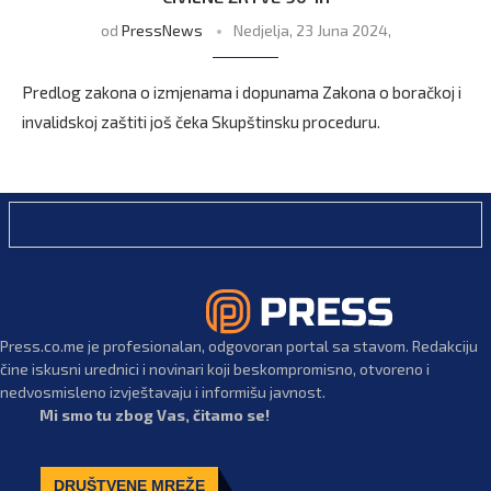
od
PressNews
Nedjelja, 23 Juna 2024,
Predlog zakona o izmjenama i dopunama Zakona o boračkoj i
invalidskoj zaštiti još čeka Skupštinsku proceduru.
Press.co.me je profesionalan, odgovoran portal sa stavom. Redakciju
čine iskusni urednici i novinari koji beskompromisno, otvoreno i
nedvosmisleno izvještavaju i informišu javnost.
Mi smo tu zbog Vas, čitamo se!
DRUŠTVENE MREŽE