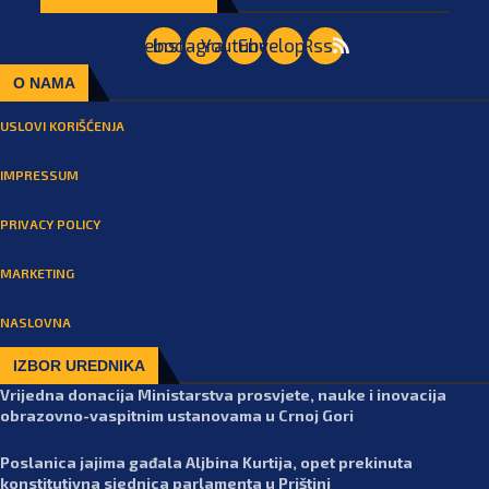
Facebook
Instagram
Youtube
Envelope
Rss
O NAMA
USLOVI KORIŠĆENJA
IMPRESSUM
PRIVACY POLICY
MARKETING
NASLOVNA
IZBOR UREDNIKA
Vrijedna donacija Ministarstva prosvjete, nauke i inovacija
obrazovno-vaspitnim ustanovama u Crnoj Gori
Poslanica jajima gađala Aljbina Kurtija, opet prekinuta
konstitutivna sjednica parlamenta u Prištini