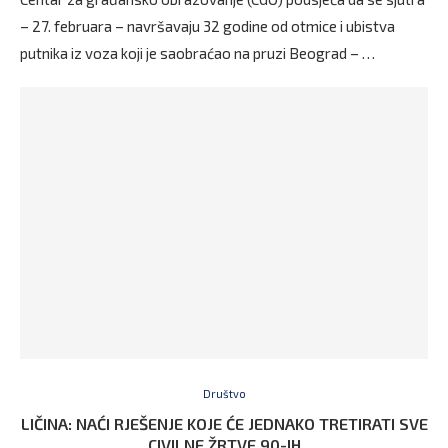
– 27. februara – navršavaju 32 godine od otmice i ubistva
putnika iz voza koji je saobraćao na pruzi Beograd – …
Društvo
LIČINA: NAĆI RJEŠENJE KOJE ĆE JEDNAKO TRETIRATI SVE
CIVILNE ŽRTVE 90-IH