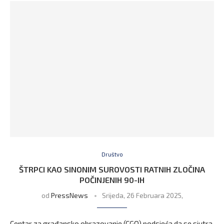
Društvo
ŠTRPCI KAO SINONIM SUROVOSTI RATNIH ZLOČINA
POČINJENIH 90-IH
od
PressNews
Srijeda, 26 Februara 2025,
Centar za građansko obrazovanje (CGO) podsjeća da se sjutra