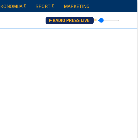
EKONOMIJA
SPORT
MARKETING
▶️ RADIO PRESS LIVE!
🔊
šenju...