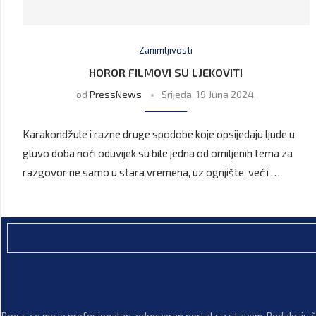
Zanimljivosti
HOROR FILMOVI SU LJEKOVITI
od
PressNews
Srijeda, 19 Juna 2024,
Karakondžule i razne druge spodobe koje opsijedaju ljude u
gluvo doba noći oduvijek su bile jedna od omiljenih tema za
razgovor ne samo u stara vremena, uz ognjište, već i …
Press.co.me je profesionalan, odgovoran portal sa stavom. Redakciju či