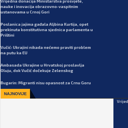
Vrijedna donacija Ministarstva prosvjete,
nauke i inovacija obrazovno-vaspitnim
ustanovama u Crnoj Gori
Poslanica jajima gađala Aljbina Kurtija, opet
prekinuta konstitutivna sjednica parlamenta u
Prištini
Vučić: Ukrajini nikada nećemo praviti problem
na putu ka EU
Ambasada Ukrajine u Hrvatskoj proslavlja
Oluju, dok Vučić dočekuje Zelenskog
Bugarin: Migranti nisu opasnost za Crnu Goru
NAJNOVIJE
Vrije