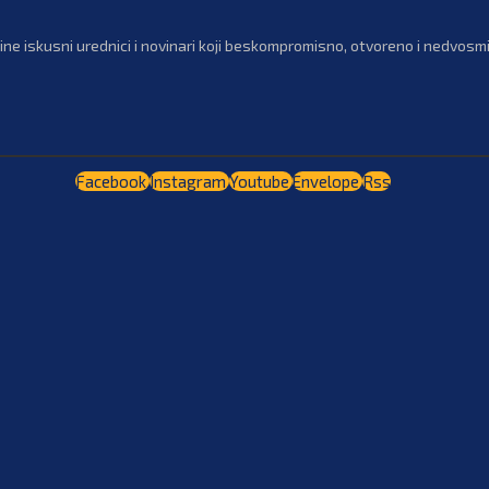
ne iskusni urednici i novinari koji beskompromisno, otvoreno i nedvosmis
Facebook
Instagram
Youtube
Envelope
Rss