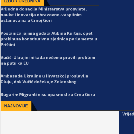
IZBOR UREDNIKA
Vrijedna donacija Ministarstva prosvjete,
nauke i inovacija obrazovno-vaspitnim
ustanovama u Crnoj Gori
Poslanica jajima gađala Aljbina Kurtija, opet
prekinuta konstitutivna sjednica parlamenta u
Prištini
Vučić: Ukrajini nikada nećemo praviti problem
na putu ka EU
Ambasada Ukrajine u Hrvatskoj proslavlja
Oluju, dok Vučić dočekuje Zelenskog
Bugarin: Migranti nisu opasnost za Crnu Goru
NAJNOVIJE
Vrije