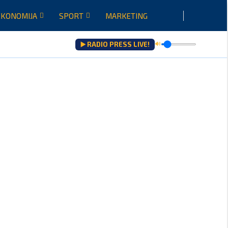
EKONOMIJA
SPORT
MARKETING
▶️ RADIO PRESS LIVE!
🔊
ju...