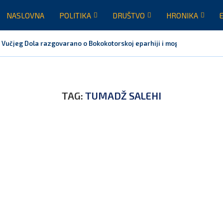
NASLOVNA
POLITIKA
DRUŠTVO
HRONIKA
 Vučjeg Dola razgovarano o Bokokotorskoj eparhiji i mogućem razrješen
TAG:
TUMADŽ SALEHI