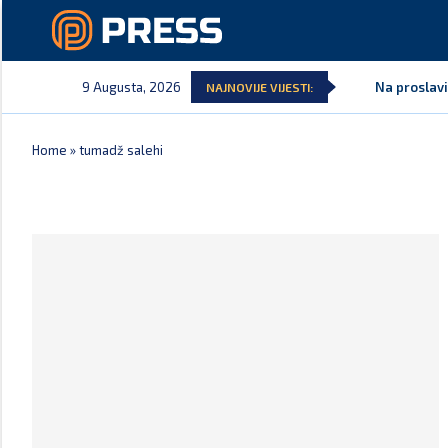
9 Augusta, 2026
Na proslavi
NAJNOVIJE VIJESTI:
Home
»
tumadž salehi