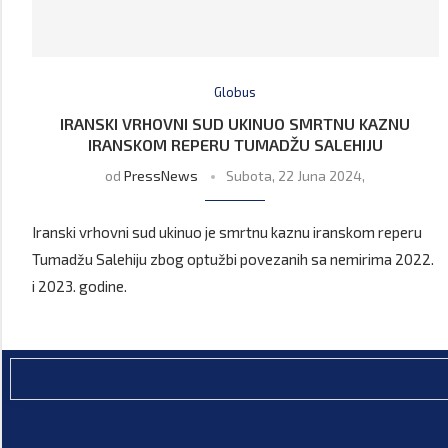
Globus
IRANSKI VRHOVNI SUD UKINUO SMRTNU KAZNU
IRANSKOM REPERU TUMADŽU SALEHIJU
od
PressNews
Subota, 22 Juna 2024,
Iranski vrhovni sud ukinuo je smrtnu kaznu iranskom reperu
Tumadžu Salehiju zbog optužbi povezanih sa nemirima 2022.
i 2023. godine.