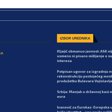
IZBOR UREDNIKA
Kljajić obmanuo javnost: ASK nij
JA
usmeno ni pisano mišljenje o s
interesa
Potpisan ugovor za izgradnju n
rekonstrukciju postojećeg most
produžetku Bulevara Vojislavlj
Srbija: Manjak u državnoj kasi m
eura
Ivanović za Eurokaz: Evropska u
briše identitet – ona pruža prili