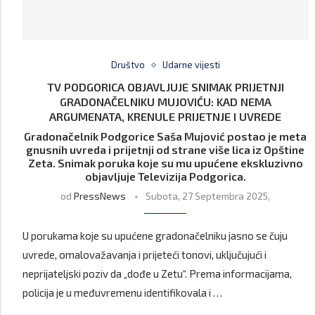
Društvo
Udarne vijesti
TV PODGORICA OBJAVLJUJE SNIMAK PRIJETNJI
GRADONAČELNIKU MUJOVIĆU: KAD NEMA
ARGUMENATA, KRENULE PRIJETNJE I UVREDE
Gradonačelnik Podgorice Saša Mujović postao je meta
gnusnih uvreda i prijetnji od strane više lica iz Opštine
Zeta. Snimak poruka koje su mu upućene ekskluzivno
objavljuje Televizija Podgorica.
od
PressNews
Subota, 27 Septembra 2025,
U porukama koje su upućene gradonačelniku jasno se čuju
uvrede, omalovažavanja i prijeteći tonovi, uključujući i
neprijateljski poziv da „dođe u Zetu“. Prema informacijama,
policija je u međuvremenu identifikovala i …