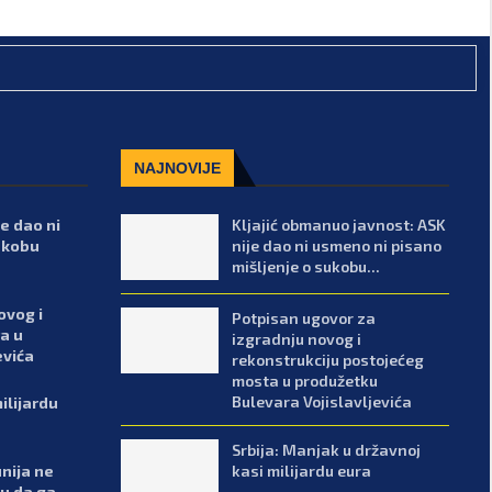
NAJNOVIJE
e dao ni
Kljajić obmanuo javnost: ASK
ukobu
nije dao ni usmeno ni pisano
mišljenje o sukobu...
ovog i
Potpisan ugovor za
a u
izgradnju novog i
evića
rekonstrukciju postojećeg
mosta u produžetku
Bulevara Vojislavljevića
ilijardu
Srbija: Manjak u državnoj
kasi milijardu eura
nija ne
ku da ga