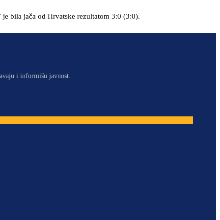
je bila jača od Hrvatske rezultatom 3:0 (3:0).
avaju i informišu javnost.