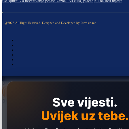
Od sjutra: Za nevezivanje pojasa kazna 150 eura, plaćanje i na licu mjesta
@2026.All Right Reserved. Designed and Developed by Press.co.me
Sve vijesti.
Naslovna
Uvijek uz tebe.
Politika
Društvo