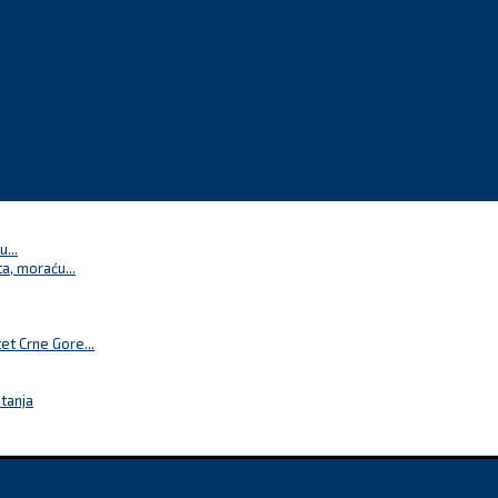
...
a, moraću...
t Crne Gore...
itanja