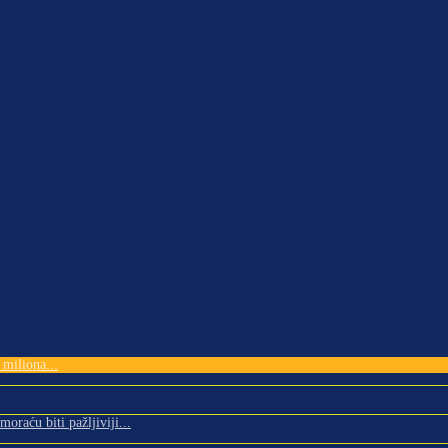
miliona...
oraću biti pažljiviji...