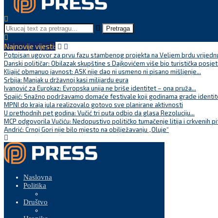
Pretraga
Najnovije vijesti:
Potpisan ugovor za prvu fazu stambenog projekta na Veljem brdu vrijednu
Danski političar: Obilazak skupštine s Dajkovićem više bio turistička posjet
Kljajić obmanuo javnost: ASK nije dao ni usmeno ni pisano mišljenje...
Srbija: Manjak u državnoj kasi milijardu eura
Ivanović za Eurokaz: Evropska unija ne briše identitet – ona pruža...
Spajić: Snažno podržavamo domaće festivale koji godinama grade identite
MPNI do kraja jula realizovalo gotovo sve planirane aktivnosti
U prethodnih pet godina: Vučić tri puta odbio da glasa Rezoluciju...
MCP odgovorila Vučiću: Nedopustivo političko tumačenje litija i crkvenih pi
Andrić: Crnoj Gori nije bilo mjesto na obilježavanju „Oluje“
Naslovna
Politika
Društvo