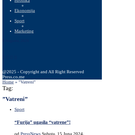
Hronika
Ekonomija
Sport
Marketing
6 Augusta, 2026
@2025 - Copyright and All Right Reserved
Press.co.me
Home
»
''Vatreni''
Tag:
”Vatreni”
Sport
“Furija” ugasila “vatrene”!
od
PressNews
Subota, 15 Juna 2024,