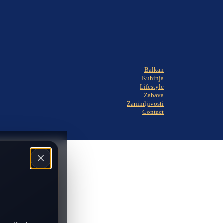
Balkan
Kuhinja
Lifestyle
Zabava
Zanimljivosti
Contact
×