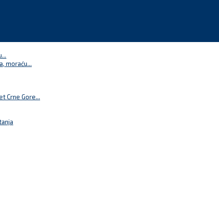
...
a, moraću...
t Crne Gore...
tanja