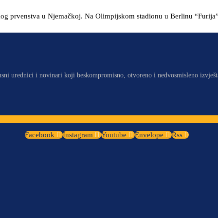
kog prvenstva u Njemačkoj. Na Olimpijskom stadionu u Berlinu “Furija” 
usni urednici i novinari koji beskompromisno, otvoreno i nedvosmisleno izvješt
Facebook
Instagram
Youtube
Envelope
Rss