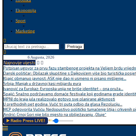
Hronika
Ekonomija
Sport
Marketing
Pretraga
6 Augusta, 2026
Najnovije vijesti:
Potpisan ugovor za prvu fazu stambenog projekta na Veljem brdu vrijednu
Danski političar: Obilazak skupštine s Dajkovićem više bio turistička posjet
Kljajić obmanuo javnost: ASK nije dao ni usmeno ni pisano mišljenje...
Srbija: Manjak u državnoj kasi milijardu eura
Ivanović za Eurokaz: Evropska unija ne briše identitet – ona pruža...
Spajić: Snažno podržavamo domaće festivale koji godinama grade identite
MPNI do kraja jula realizovalo gotovo sve planirane aktivnosti
U prethodnih pet godina: Vučić tri puta odbio da glasa Rezoluciju...
MCP odgovorila Vučiću: Nedopustivo političko tumačenje litija i crkvenih p
Andrić: Crnoj Gori nije bilo mjesto na obilježavanju „Oluje“
▶️ Radio Press LIVE!
🔊