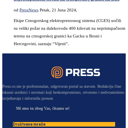
od
PressNews
Petak, 21 Juna 2024,
Ekipe Crnogorskog elektroprenosnog sistema (CGES) uočili
su veliki požar na dalekovodu 400 kilovati na nepristupačnom
terenu na crnogorskoj granici ka Gacku u Bosni i
Hercegovini, saznaju “Vijesti”.
Press.co.me je profesionalan, odgovoran portal sa stavom. Redakciju čine
iskusni urednici i novinari koji beskompromisno, otvoreno i nedvosmisleno
izvještavaju i informišu javnost.
Mi smo tu zbog Vas, čitamo se!
Društvene mreže