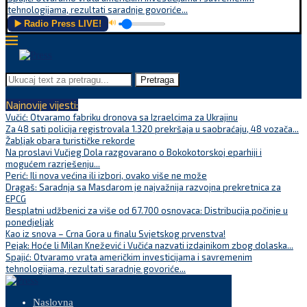
tehnologijama, rezultati saradnje govoriće...
▶️ Radio Press LIVE!
🔊
Pretraga
Najnovije vijesti:
Vučić: Otvaramo fabriku dronova sa Izraelcima za Ukrajinu
Za 48 sati policija registrovala 1.320 prekršaja u saobraćaju, 48 vozača...
Žabljak obara turističke rekorde
Na proslavi Vučjeg Dola razgovarano o Bokokotorskoj eparhiji i
mogućem razrješenju...
Perić: Ili nova većina ili izbori, ovako više ne može
Dragaš: Saradnja sa Masdarom je najvažnija razvojna prekretnica za
EPCG
Besplatni udžbenici za više od 67.700 osnovaca: Distribucija počinje u
ponedjeljak
Kao iz snova – Crna Gora u finalu Svjetskog prvenstva!
Pejak: Hoće li Milan Knežević i Vučića nazvati izdajnikom zbog dolaska...
Spajić: Otvaramo vrata američkim investicijama i savremenim
tehnologijama, rezultati saradnje govoriće...
Naslovna