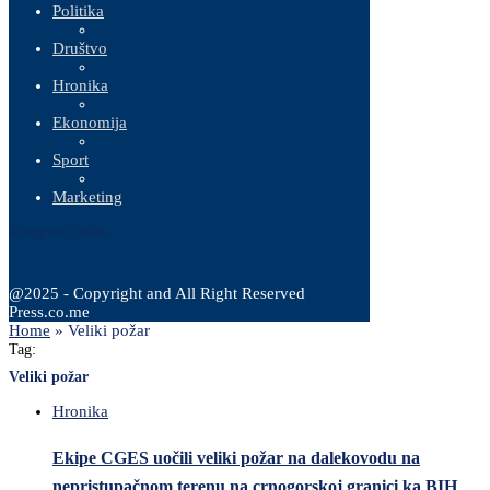
Politika
Društvo
Hronika
Ekonomija
Sport
Marketing
9 Augusta, 2026
@2025 - Copyright and All Right Reserved
Press.co.me
Home
»
Veliki požar
Tag:
Veliki požar
Hronika
Ekipe CGES uočili veliki požar na dalekovodu na
nepristupačnom terenu na crnogorskoj granici ka BIH