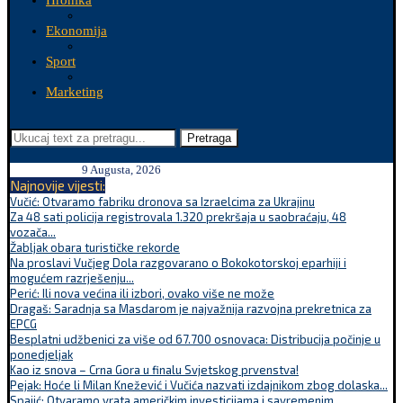
Hronika
Ekonomija
Sport
Marketing
Pretraga
9 Augusta, 2026
Najnovije vijesti:
Vučić: Otvaramo fabriku dronova sa Izraelcima za Ukrajinu
Za 48 sati policija registrovala 1.320 prekršaja u saobraćaju, 48
vozača...
Žabljak obara turističke rekorde
Na proslavi Vučjeg Dola razgovarano o Bokokotorskoj eparhiji i
mogućem razrješenju...
Perić: Ili nova većina ili izbori, ovako više ne može
Dragaš: Saradnja sa Masdarom je najvažnija razvojna prekretnica za
EPCG
Besplatni udžbenici za više od 67.700 osnovaca: Distribucija počinje u
ponedjeljak
Kao iz snova – Crna Gora u finalu Svjetskog prvenstva!
Pejak: Hoće li Milan Knežević i Vučića nazvati izdajnikom zbog dolaska...
Spajić: Otvaramo vrata američkim investicijama i savremenim