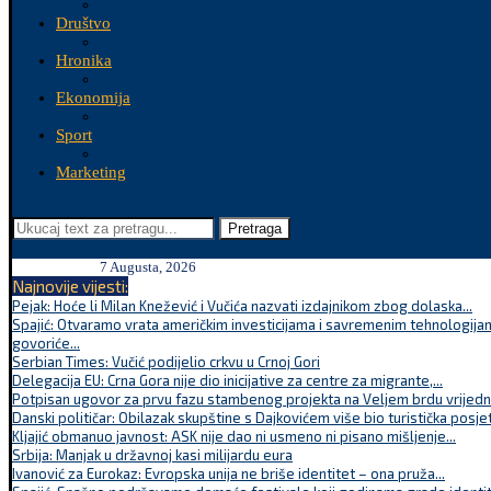
Društvo
Hronika
Ekonomija
Sport
Marketing
Pretraga
7 Augusta, 2026
Najnovije vijesti:
Pejak: Hoće li Milan Knežević i Vučića nazvati izdajnikom zbog dolaska...
Spajić: Otvaramo vrata američkim investicijama i savremenim tehnologijam
govoriće...
Serbian Times: Vučić podijelio crkvu u Crnoj Gori
Delegacija EU: Crna Gora nije dio inicijative za centre za migrante,...
Potpisan ugovor za prvu fazu stambenog projekta na Veljem brdu vrijednu
Danski političar: Obilazak skupštine s Dajkovićem više bio turistička posjet
Kljajić obmanuo javnost: ASK nije dao ni usmeno ni pisano mišljenje...
Srbija: Manjak u državnoj kasi milijardu eura
Ivanović za Eurokaz: Evropska unija ne briše identitet – ona pruža...