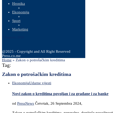
Hronika
Ekonomija
Sport
Marketing
7 Augusta, 2026
@2025 - Copyright and All Right Reserved
Press.co.me
Home
»
Zakon o potrošačkim kreditima
Tag:
Zakon o potrošačkim kreditima
Ekonomija
Udarne vijesti
Novi zakon o kreditima povoljan i za građane i za banke
od
PressNews
Četvrtak, 26 Septembra 2024,
Zakon o potrošačkim kreditima, generalno, donijeće povoljnost