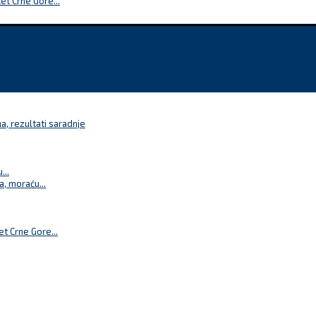
t Crne Gore...
a, rezultati saradnje
...
a, moraću...
t Crne Gore...