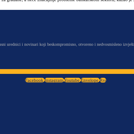
usni urednici i novinari koji beskompromisno, otvoreno i nedvosmisleno izvješt
Facebook
Instagram
Youtube
Envelope
Rss