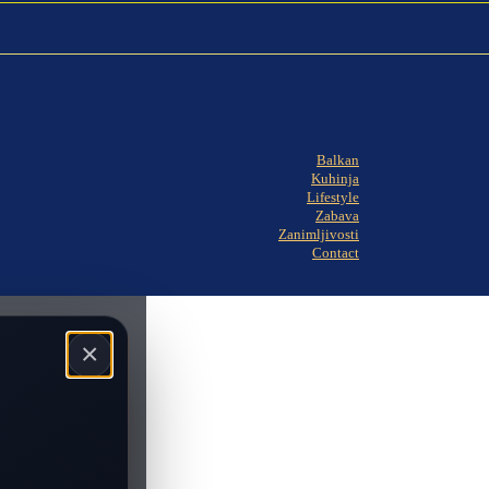
Balkan
Kuhinja
Lifestyle
Zabava
Zanimljivosti
Contact
×