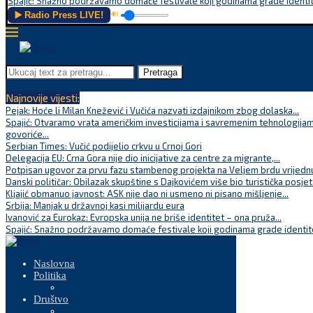
Spajić: Snažno podržavamo domaće festivale koji godinama grade identite
▶️ Radio Press LIVE!
🔊
Pretraga
Najnovije vijesti:
Pejak: Hoće li Milan Knežević i Vučića nazvati izdajnikom zbog dolaska...
Spajić: Otvaramo vrata američkim investicijama i savremenim tehnologijam
govoriće...
Serbian Times: Vučić podijelio crkvu u Crnoj Gori
Delegacija EU: Crna Gora nije dio inicijative za centre za migrante,...
Potpisan ugovor za prvu fazu stambenog projekta na Veljem brdu vrijednu
Danski političar: Obilazak skupštine s Dajkovićem više bio turistička posjet
Kljajić obmanuo javnost: ASK nije dao ni usmeno ni pisano mišljenje...
Srbija: Manjak u državnoj kasi milijardu eura
Ivanović za Eurokaz: Evropska unija ne briše identitet – ona pruža...
Spajić: Snažno podržavamo domaće festivale koji godinama grade identite
Naslovna
Politika
Društvo