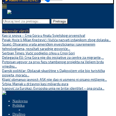
▶️ Radio Press LIVE!
Pretraga
Najnovije vijesti:
Kao iz snova – Crna Gora u finalu Svjetskog prvenstva!
Pejak: Hoće li Milan Knežević i Vučića nazvati izdajnikom zbog dolaska...
Spajić: Otvaramo vrata američkim investicijama i savremenim
tehnologijama, rezultati saradnje govoriće...
Serbian Times: Vučić podijelio crkvu u Crnoj Gori
Delegacija EU: Crna Gora nije dio inicijative za centre za migrante,...
Potpisan ugovor za prvu fazu stambenog projekta na Veljem brdu
vrijednu...
Danski političar: Obilazak skupštine s Dajkovićem više bio turistička
posjeta, moraću...
Kljajić obmanuo javnost: ASK nije dao ni usmeno ni pisano mišljenje...
Srbija: Manjak u državnoj kasi milijardu eura
Ivanović za Eurokaz: Evropska unija ne briše identitet – ona pruža...
Naslovna
Politika
Društvo