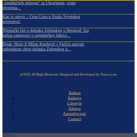
„zajedničkih interesa“ sa Ukrajinom, vrata
otvorena...
Kao iz snova – Crna Gora u finalu Svjetskog
prvenstva!
Njemački list o dolasku Zelenskog u Beograd: Iza
kulisa razgovori o zajedničkoj fabrici...
Pejak: Hoće li Milan Knežević i Vučića nazvati
izdajnikom zbog dolaska Zelenskog u...
@2026.All Right Reserved. Designed and Developed by Press.co.me
Balkan
Kuhinja
Lifestyle
Zabava
Zanimljivosti
Contact