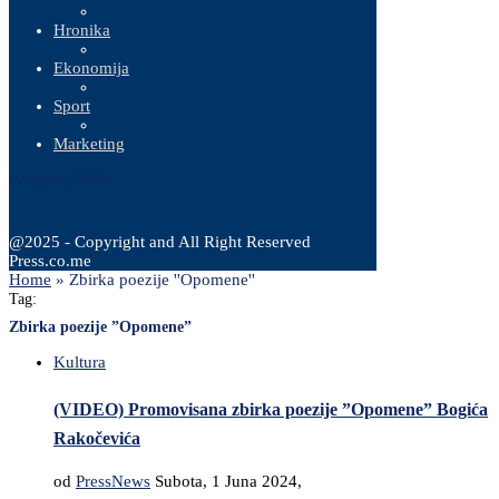
Hronika
Ekonomija
Sport
Marketing
8 Augusta, 2026
@2025 - Copyright and All Right Reserved
Press.co.me
Home
»
Zbirka poezije ''Opomene''
Tag:
Zbirka poezije ”Opomene”
Kultura
(VIDEO) Promovisana zbirka poezije ”Opomene” Bogića
Rakočevića
od
PressNews
Subota, 1 Juna 2024,