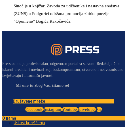
Sinoć je u knjižari Zavoda za udžbenike i nastavna sredstva
(ZUNS) u Podgorici održana promocija zbirke poezije
”Opomene” Bogića Rakočevića.
Press.co.me je profesionalan, odgovoran portal sa stavom. Redakciju čine
iskusni urednici i novinari koji beskompromisno, otvoreno i nedvosmisleno
izvještavaju i informišu javnost.
Mi smo tu zbog Vas, čitamo se!
Društvene mreže
Facebook
Instagram
Youtube
Envelope
Rss
O nama
Uslovi korišćenja