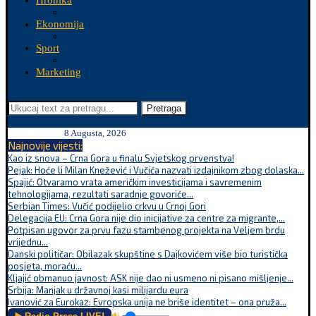
Hronika
Ekonomija
Sport
Marketing
Pretraga
8 Augusta, 2026
Najnovije vijesti:
Kao iz snova – Crna Gora u finalu Svjetskog prvenstva!
Pejak: Hoće li Milan Knežević i Vučića nazvati izdajnikom zbog dolaska...
Spajić: Otvaramo vrata američkim investicijama i savremenim
tehnologijama, rezultati saradnje govoriće...
Serbian Times: Vučić podijelio crkvu u Crnoj Gori
Delegacija EU: Crna Gora nije dio inicijative za centre za migrante,...
Potpisan ugovor za prvu fazu stambenog projekta na Veljem brdu
vrijednu...
Danski političar: Obilazak skupštine s Dajkovićem više bio turistička
posjeta, moraću...
Kljajić obmanuo javnost: ASK nije dao ni usmeno ni pisano mišljenje...
Srbija: Manjak u državnoj kasi milijardu eura
Ivanović za Eurokaz: Evropska unija ne briše identitet – ona pruža...
🔊