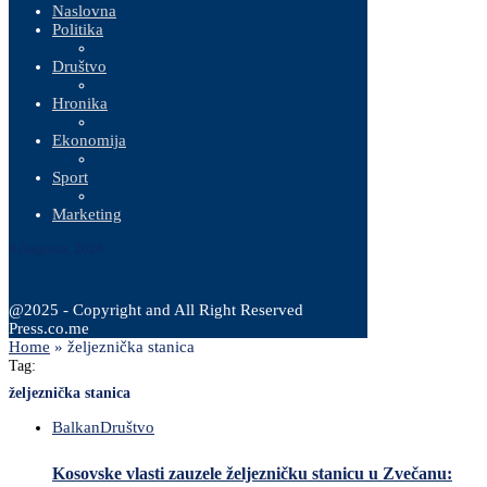
Naslovna
Politika
Društvo
Hronika
Ekonomija
Sport
Marketing
8 Augusta, 2026
@2025 - Copyright and All Right Reserved
Press.co.me
Home
»
željeznička stanica
Tag:
željeznička stanica
Balkan
Društvo
Kosovske vlasti zauzele željezničku stanicu u Zvečanu: