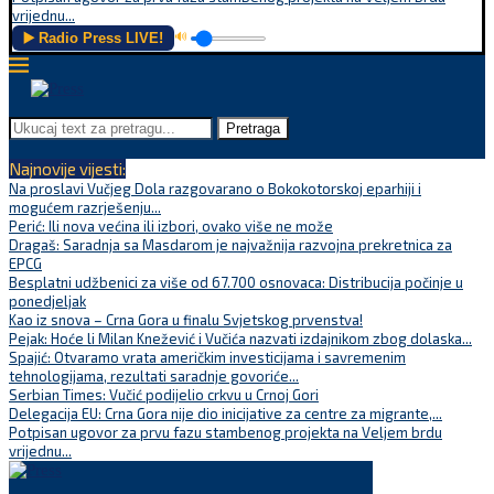
vrijednu...
▶️ Radio Press LIVE!
🔊
Pretraga
Najnovije vijesti:
Na proslavi Vučjeg Dola razgovarano o Bokokotorskoj eparhiji i
mogućem razrješenju...
Perić: Ili nova većina ili izbori, ovako više ne može
Dragaš: Saradnja sa Masdarom je najvažnija razvojna prekretnica za
EPCG
Besplatni udžbenici za više od 67.700 osnovaca: Distribucija počinje u
ponedjeljak
Kao iz snova – Crna Gora u finalu Svjetskog prvenstva!
Pejak: Hoće li Milan Knežević i Vučića nazvati izdajnikom zbog dolaska...
Spajić: Otvaramo vrata američkim investicijama i savremenim
tehnologijama, rezultati saradnje govoriće...
Serbian Times: Vučić podijelio crkvu u Crnoj Gori
Delegacija EU: Crna Gora nije dio inicijative za centre za migrante,...
Potpisan ugovor za prvu fazu stambenog projekta na Veljem brdu
vrijednu...