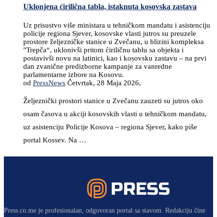
Uklonjena ćirilična tabla, istaknuta kosovska zastava
Uz prisustvo više ministara u tehničkom mandatu i asistenciju
policije regiona Sjever, kosovske vlasti jutros su preuzele
prostore željezničke stanice u Zvečanu, u blizini kompleksa
"Trepča“, uklonivši pritom ćiriličnu tablu sa objekta i
postavivši novu na latinici, kao i kosovsku zastavu – na prvi
dan zvanične predizborne kampanje za vanredne
parlamentarne izbore na Kosovu.
od
PressNews
Četvrtak, 28 Maja 2026,
Željeznički prostori stanice u Zvečanu zauzeti su jutros oko
osam časova u akciji kosovskih vlasti u tehničkom mandatu,
uz asistenciju Policije Kosova – regiona Sjever, kako piše
portal Kossev. Na …
Press.co.me je profesionalan, odgovoran portal sa stavom. Redakciju čine