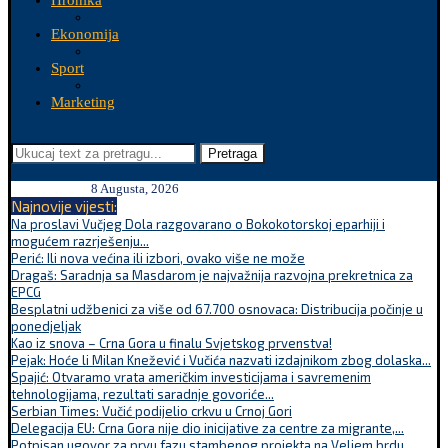
Hronika
Ekonomija
Sport
Marketing
Pretraga
8 Augusta, 2026
Najnovije vijesti:
Na proslavi Vučjeg Dola razgovarano o Bokokotorskoj eparhiji i
mogućem razrješenju...
Perić: Ili nova većina ili izbori, ovako više ne može
Dragaš: Saradnja sa Masdarom je najvažnija razvojna prekretnica za
EPCG
Besplatni udžbenici za više od 67.700 osnovaca: Distribucija počinje u
ponedjeljak
Kao iz snova – Crna Gora u finalu Svjetskog prvenstva!
Pejak: Hoće li Milan Knežević i Vučića nazvati izdajnikom zbog dolaska...
Spajić: Otvaramo vrata američkim investicijama i savremenim
tehnologijama, rezultati saradnje govoriće...
Serbian Times: Vučić podijelio crkvu u Crnoj Gori
Delegacija EU: Crna Gora nije dio inicijative za centre za migrante,...
Potpisan ugovor za prvu fazu stambenog projekta na Veljem brdu