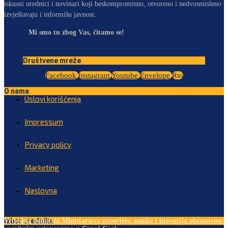
iskusni urednici i novinari koji beskompromisno, otvoreno i nedvosmisleno
izvještavaju i informišu javnost.
Mi smo tu zbog Vas, čitamo se!
Društvene mreže
Facebook
Instagram
Youtube
Envelope
Rss
O nama
Uslovi korišćenja
Impressum
Privacy policy
Marketing
Naslovna
Izbor urednika
Vrijedna donacija Ministarstva prosvjete, nauke i inovacija obrazovno-