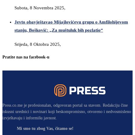
Subota, 8 Novembra 2025,
Jevto obavještavao Mijajlovićevu grupu o Amfilohijevom
stanju, Bošković: „Za muštuluk bih pozlatio“
Srijeda, 8 Oktobra 2025,
Pratite nas na facebook-u
Press.co.me je profesionalan, odgovoran portal sa stavom. Redakciju čine
iskusni urednici i novinari koji beskompromisno, otvoreno i nedvosmisleno
izvještavaju i informišu javnost.
Mi smo tu zbog Vas, čitamo se!