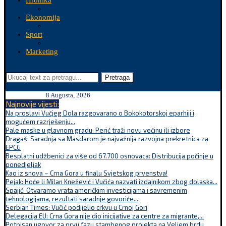
Hronika
Ekonomija
Sport
Marketing
Pretraga
8 Augusta, 2026
Najnovije vijesti:
Na proslavi Vučjeg Dola razgovarano o Bokokotorskoj eparhiji i
mogućem razrješenju...
Pale maske u glavnom gradu: Perić traži novu većinu ili izbore
Dragaš: Saradnja sa Masdarom je najvažnija razvojna prekretnica za
EPCG
Besplatni udžbenici za više od 67.700 osnovaca: Distribucija počinje u
ponedjeljak
Kao iz snova – Crna Gora u finalu Svjetskog prvenstva!
Pejak: Hoće li Milan Knežević i Vučića nazvati izdajnikom zbog dolaska...
Spajić: Otvaramo vrata američkim investicijama i savremenim
tehnologijama, rezultati saradnje govoriće...
Serbian Times: Vučić podijelio crkvu u Crnoj Gori
Delegacija EU: Crna Gora nije dio inicijative za centre za migrante,...
Potpisan ugovor za prvu fazu stambenog projekta na Veljem brdu