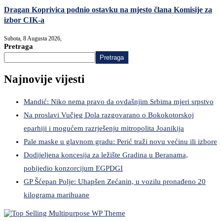
Dragan Koprivica podnio ostavku na mjesto člana Komisije za
izbor CIK-a
Subota, 8 Augusta 2026,
Pretraga
Pretraga
Najnovije vijesti
Mandić: Niko nema pravo da ovdašnjim Srbima mjeri srpstvo
Na proslavi Vučjeg Dola razgovarano o Bokokotorskoj
eparhiji i mogućem razrješenju mitropolita Joanikija
Pale maske u glavnom gradu: Perić traži novu većinu ili izbore
Dodijeljena koncesija za ležište Gradina u Beranama,
pobijedio konzorcijum EGPDGI
GP Šćepan Polje: Uhapšen Zećanin, u vozilu pronađeno 20
kilograma marihuane