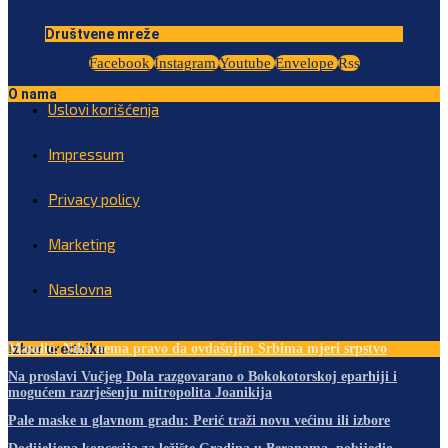
Društvene mreže
Facebook
Instagram
Youtube
Envelope
Rss
O nama
Uslovi korišćenja
Impressum
Privacy policy
Marketing
Naslovna
Izbor urednika
Mandić: Niko nema pravo da ovdašnjim Srbima mjeri srpstvo
Na proslavi Vučjeg Dola razgovarano o Bokokotorskoj eparhiji i
mogućem razrješenju mitropolita Joanikija
Pale maske u glavnom gradu: Perić traži novu većinu ili izbore