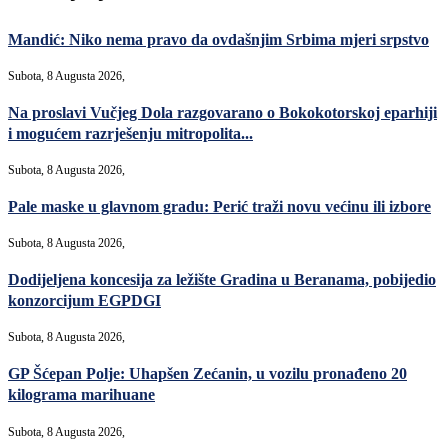
Mandić: Niko nema pravo da ovdašnjim Srbima mjeri srpstvo
Subota, 8 Augusta 2026,
Na proslavi Vučjeg Dola razgovarano o Bokokotorskoj eparhiji
i mogućem razrješenju mitropolita...
Subota, 8 Augusta 2026,
Pale maske u glavnom gradu: Perić traži novu većinu ili izbore
Subota, 8 Augusta 2026,
Dodijeljena koncesija za ležište Gradina u Beranama, pobijedio
konzorcijum EGPDGI
Subota, 8 Augusta 2026,
GP Šćepan Polje: Uhapšen Zećanin, u vozilu pronađeno 20
kilograma marihuane
Subota, 8 Augusta 2026,