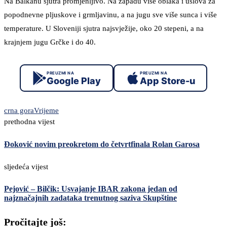
Na Balkanu sjutra promjenljivo. Na zapadu više oblaka i uslova za
popodnevne pljuskove i grmljavinu, a na jugu sve više sunca i više
temperature. U Sloveniji sjutra najsvježije, oko 20 stepeni, a na
krajnjem jugu Grčke i do 40.
PREUZMI NA
PREUZMI NA
Google Play
App Store-u
crna gora
Vrijeme
prethodna vijest
Đoković novim preokretom do četvrtfinala Rolan Garosa
sljedeća vijest
Pejović – Bilčik: Usvajanje IBAR zakona jedan od
najznačajnih zadataka trenutnog saziva Skupštine
Pročitajte još: