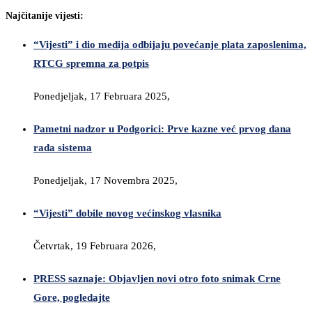
Najčitanije vijesti:
“Vijesti” i dio medija odbijaju povećanje plata zaposlenima,
RTCG spremna za potpis
Ponedjeljak, 17 Februara 2025,
Pametni nadzor u Podgorici: Prve kazne već prvog dana
rada sistema
Ponedjeljak, 17 Novembra 2025,
“Vijesti” dobile novog većinskog vlasnika
Četvrtak, 19 Februara 2026,
PRESS saznaje: Objavljen novi otro foto snimak Crne
Gore, pogledajte