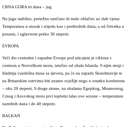
CRNA GORA tri dana – jug
Na jugu stabilno, pretežno sunčano ili malo oblačno uz slab vjetar.
Temperatura u utorak i srijedu kao i prethodnih dana, a od četvrtka u
porastu, i uglavnom preko 30 stepeni.
EVROPA
Veći dio centralne i zapadne Evrope pod uticajem je ciklona s
centrom u Norveškom moru, istočno od obala Islanda. S njim struji i
hladnija vazdušna masa sa sjevera, pa će na zapadu Skandinavije te
na Britanskim ostrvima biti znatno svježije nego u ostatku kontinenta
– oko 20 stepeni. S druge strane, na obalama Egejskog, Mramornog,
Crnog i Azovskog mora prvi toplotni talas ove sezone – temperature
narednih dana i do 40 stepeni.
BALKAN