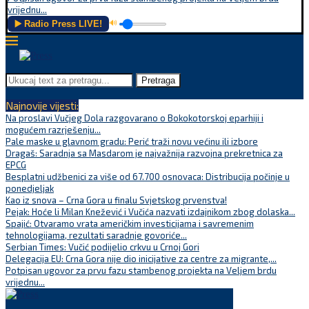
vrijednu...
▶️ Radio Press LIVE!
🔊
Pretraga
Najnovije vijesti:
Na proslavi Vučjeg Dola razgovarano o Bokokotorskoj eparhiji i
mogućem razrješenju...
Pale maske u glavnom gradu: Perić traži novu većinu ili izbore
Dragaš: Saradnja sa Masdarom je najvažnija razvojna prekretnica za
EPCG
Besplatni udžbenici za više od 67.700 osnovaca: Distribucija počinje u
ponedjeljak
Kao iz snova – Crna Gora u finalu Svjetskog prvenstva!
Pejak: Hoće li Milan Knežević i Vučića nazvati izdajnikom zbog dolaska...
Spajić: Otvaramo vrata američkim investicijama i savremenim
tehnologijama, rezultati saradnje govoriće...
Serbian Times: Vučić podijelio crkvu u Crnoj Gori
Delegacija EU: Crna Gora nije dio inicijative za centre za migrante,...
Potpisan ugovor za prvu fazu stambenog projekta na Veljem brdu
vrijednu...