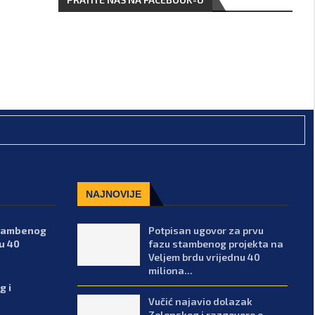
NAJNOVIJE
stambenog
Potpisan ugovor za prvu
u 40
fazu stambenog projekta na
Veljem brdu vrijednu 40
miliona...
g i
Vučić najavio dolazak
Zelenskog i razgovore o