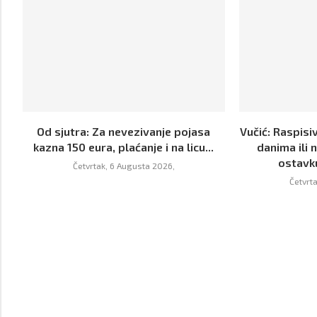
Od sjutra: Za nevezivanje pojasa
Vučić: Raspisi
kazna 150 eura, plaćanje i na licu...
danima ili 
ostavk
Četvrtak, 6 Augusta 2026,
Četvrt