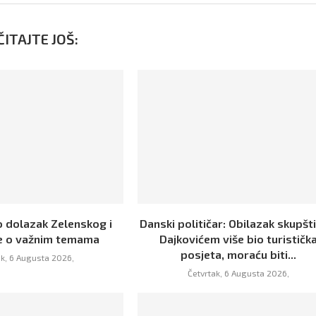
ITAJTE JOŠ:
o dolazak Zelenskog i
Danski političar: Obilazak skupšt
e o važnim temama
Dajkovićem više bio turističk
posjeta, moraću biti...
ak, 6 Augusta 2026,
Četvrtak, 6 Augusta 2026,