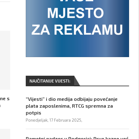
NAJČITANIJE VIJESTI:
ine s
“Vijesti” i dio medija odbijaju povećanje
a
plata zaposlenima, RTCG spremna za
potpis
Ponedjeljak, 17 Februara 2025,
Pametni nadzor u Podgorici: Prve kazne već