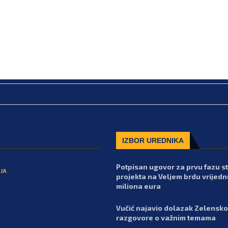
IZBOR UREDNIKA
Potpisan ugovor za prvu fazu 
JA
projekta na Veljem brdu vrijedn
miliona eura
Vučić najavio dolazak Zelensko
razgovore o važnim temama