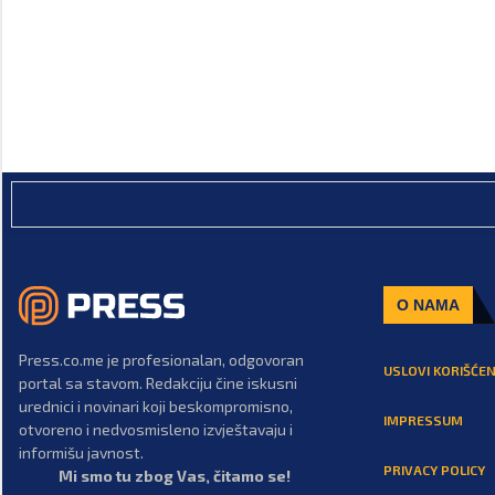
O NAMA
Press.co.me je profesionalan, odgovoran
USLOVI KORIŠĆEN
portal sa stavom. Redakciju čine iskusni
urednici i novinari koji beskompromisno,
IMPRESSUM
otvoreno i nedvosmisleno izvještavaju i
informišu javnost.
PRIVACY POLICY
Mi smo tu zbog Vas, čitamo se!