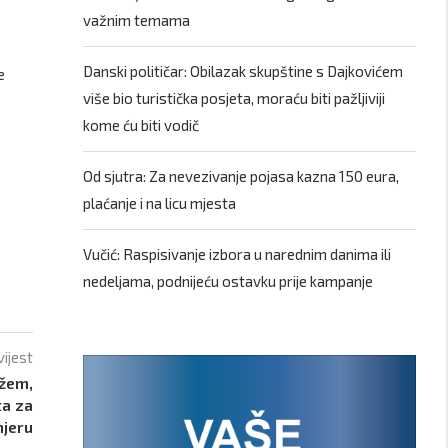
važnim temama
Danski političar: Obilazak skupštine s Dajkovićem
e
više bio turistička posjeta, moraću biti pažljiviji
kome ću biti vodič
Od sjutra: Za nevezivanje pojasa kazna 150 eura,
plaćanje i na licu mjesta
Vučić: Raspisivanje izbora u narednim danima ili
nedeljama, podnijeću ostavku prije kampanje
vijest
ažem,
ta za
mjeru