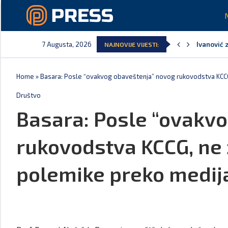
7 Augusta, 2026
Ivanović 
NAJNOVIJE VIJESTI:
Spajić: S
MPNI do k
U prethodn
MCP odgov
Andrić: Cr
Home
»
Basara: Posle “ovakvog obaveštenja” novog rukovodstva KCCG
Društvo
Basara: Posle “ovakv
rukovodstva KCCG, ne 
polemike preko medij