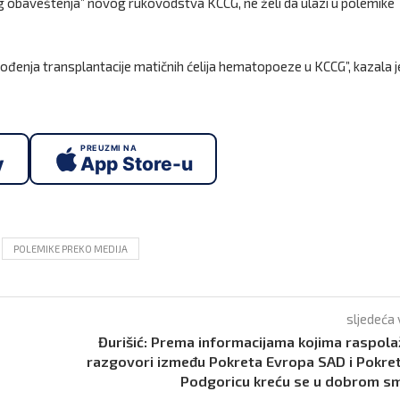
g obaveštenja” novog rukovodstva KCCG, ne želi da ulazi u polemike
vođenja transplantacije matičnih ćelija hematopoeze u KCCG”, kazala j
PREUZMI NA
y
App Store-u
POLEMIKE PREKO MEDIJA
sljedeća 
Đurišić: Prema informacijama kojima raspol
razgovori između Pokreta Evropa SAD i Pokre
Podgoricu kreću se u dobrom s