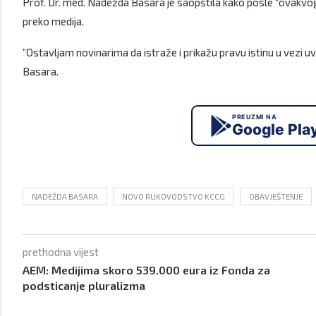
Prof. Dr. med. Nadežda Basara je saopštila kako posle “ovakvo
preko medija.
”Ostavljam novinarima da istraže i prikažu pravu istinu u vezi u
Basara.
PREUZMI NA
Google Pla
NADEŽDA BASARA
NOVO RUKOVODSTVO KCCG
OBAVJEŠTENJE
prethodna vijest
AEM: Medijima skoro 539.000 eura iz Fonda za
podsticanje pluralizma