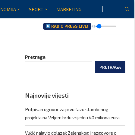
NOMIJA
SPORT
MARKETING
RADIO PRESS LIVE!
Gore...
Pretraga
PRETRAGA
Najnovije vijesti
Potpisan ugovor za prvu fazu stambenog
projekta na Veljem brdu vrijednu 40 miliona eura
Vučić najavio dolazak Zelenskog i razgovore o