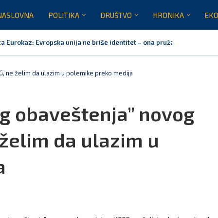
NASLOVNA
POLITIKA
DRUŠTVO
HRONIKA
EKO
za Eurokaz: Evropska unija ne briše identitet – ona pruža...
nažno podržavamo domaće festivale koji godinama grade identitet Crne 
raja jula realizovalo gotovo sve planirane aktivnosti
ih pet godina: Vučić tri puta odbio da glasa Rezoluciju...
orila Vučiću: Nedopustivo političko tumačenje litija i crkvenih pitanja
noj Gori nije bilo mjesto na obilježavanju „Oluje“
, ne želim da ulazim u polemike preko medija
og obaveštenja” novog
želim da ulazim u
a