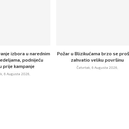
vanje izbora u narednim
Požar u Blizikućama brzo se proš
nedeljama, podnijeću
zahvatio veliku površinu
u prije kampanje
Četvrtak, 6 Augusta 2026,
ak, 6 Augusta 2026,