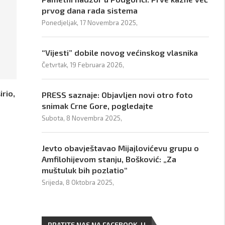
prvog dana rada sistema
Ponedjeljak, 17 Novembra 2025,
“Vijesti” dobile novog većinskog vlasnika
Četvrtak, 19 Februara 2026,
irio,
PRESS saznaje: Objavljen novi otro foto
snimak Crne Gore, pogledajte
Subota, 8 Novembra 2025,
Jevto obavještavao Mijajlovićevu grupu o
Amfilohijevom stanju, Bošković: „Za
muštuluk bih pozlatio“
Srijeda, 8 Oktobra 2025,
PRATITE NAS NA FACEBOOK-U