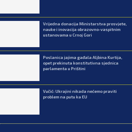
Vrijedna donacija Ministarstva prosvjete,
nauke i inovacija obrazovno-vaspitnim
ustanovama u Crnoj Gori
Poslanica jajima gađala Aljbina Kurtija,
opet prekinuta konstitutivna sjednica
parlamenta u Prištini
Vučić: Ukrajini nikada nećemo praviti
problem na putu ka EU