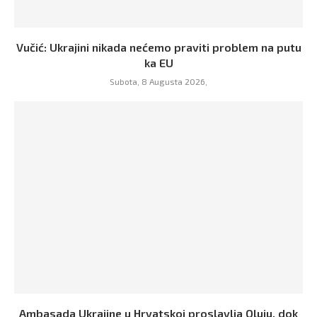
Vučić: Ukrajini nikada nećemo praviti problem na putu
ka EU
Subota, 8 Augusta 2026,
Ambasada Ukrajine u Hrvatskoj proslavlja Oluju, dok