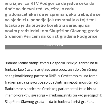
je u izjavi za RTV Podgorica da jedva čeka da
dođe na dnevni red izvještaj o radu
gradonačelnika i da je spreman, ako treba, da se
na sjednici u ponedjeljak raspravlja o toj temi.
Istakao je da bi želio korektnu saradnju sa
novim predsjednikom Skupštine Glavnog grada
Srđanom Perićem na korist građana Podgorice.
Foto: RTV PG
“Imamo realno stanje stvari. Gospodin Perić je izabran na tu
funkciju, kao što znate, glasovima opozicije i dojučerašnjeg
našeg koalicionog partnera DNP-a. Čestitamo mu na tome.
Nadam se da će svoj posao obavljati na najbolji mogući način.
Radujem se sjednicama Gradskog parlamenta i želio bih da
imamo korektnu saradnju – gradonačelnik i on kao predsjednik
Skupštine Glavnog grada – i da to bude na korist građana