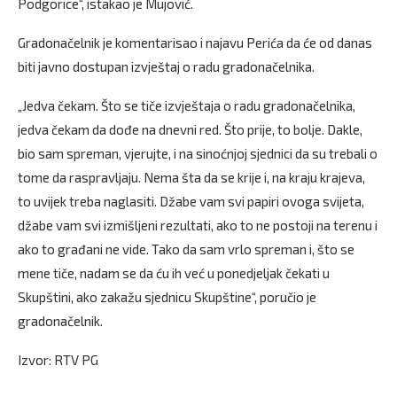
Podgorice“, istakao je Mujović.
Gradonačelnik je komentarisao i najavu Perića da će od danas
biti javno dostupan izvještaj o radu gradonačelnika.
„Jedva čekam. Što se tiče izvještaja o radu gradonačelnika,
jedva čekam da dođe na dnevni red. Što prije, to bolje. Dakle,
bio sam spreman, vjerujte, i na sinoćnjoj sjednici da su trebali o
tome da raspravljaju. Nema šta da se krije i, na kraju krajeva,
to uvijek treba naglasiti. Džabe vam svi papiri ovoga svijeta,
džabe vam svi izmišljeni rezultati, ako to ne postoji na terenu i
ako to građani ne vide. Tako da sam vrlo spreman i, što se
mene tiče, nadam se da ću ih već u ponedjeljak čekati u
Skupštini, ako zakažu sjednicu Skupštine“, poručio je
gradonačelnik.
Izvor: RTV PG