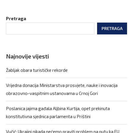
Pretraga
PRETRAGA
Najnovije vijesti
Žabljak obara turističke rekorde
Vrijedna donacija Ministarstva prosvjete, nauke i inovacija
obrazovno-vaspitnim ustanovama u Crnoj Gori
Poslanica jajima gađala Aljbina Kurtija, opet prekinuta
konstitutivna sjednica parlamenta u Prištini
Vučić: Ukrajini nikada nećemo praviti problem na putu ka EU