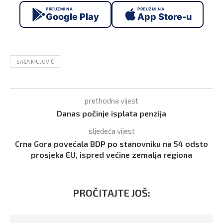
PREUZMI NA
PREUZMI NA
Google Play
App Store-u
SAŠA MUJOVIĆ
prethodna vijest
Danas počinje isplata penzija
sljedeća vijest
Crna Gora povećala BDP po stanovniku na 54 odsto
prosjeka EU, ispred većine zemalja regiona
PROČITAJTE JOŠ: