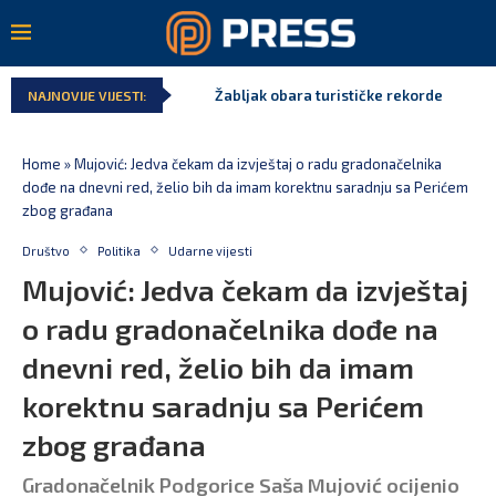
Žabljak obara turističke rekorde
NAJNOVIJE VIJESTI:
Home
»
Mujović: Jedva čekam da izvještaj o radu gradonačelnika
dođe na dnevni red, želio bih da imam korektnu saradnju sa Perićem
zbog građana
Društvo
Politika
Udarne vijesti
Mujović: Jedva čekam da izvještaj
o radu gradonačelnika dođe na
dnevni red, želio bih da imam
korektnu saradnju sa Perićem
zbog građana
Gradonačelnik Podgorice Saša Mujović ocijenio