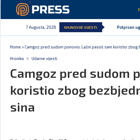
7 Augusta, 2026
Potpisan ug
NAJNOVIJE VIJESTI:
Danski poli
Kljajić obm
Srbija: Man
Ivanović za
Spajić: Sna
Home
»
Camgoz pred sudom ponovio: Lažni pasoš sam koristio zbog bez
Hronika
Udarne vijesti
Camgoz pred sudom p
koristio zbog bezbjedn
sina