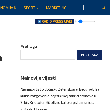
NOMIJA
SPORT
MARKETING
RADIO PRESS LIVE!
u...
re...
Pretraga
m
PRETRAGA
Najnovije vijesti
Njemački list o dolasku Zelenskog u Beograd: Iza
kulisa razgovori o zajedničkoj fabrici dronova u
Srbiji, Kristofer Hil otkrio kako srpska municija
stiže do Ukrajine