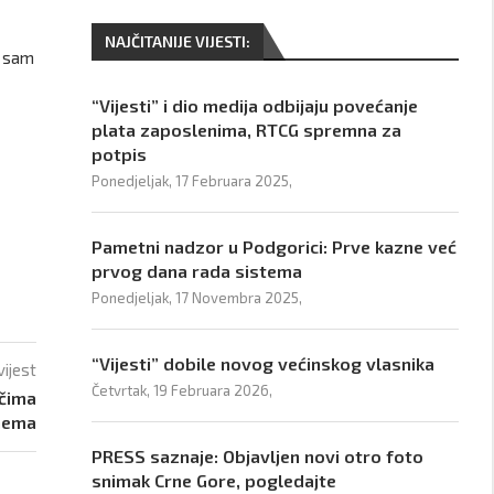
NAJČITANIJE VIJESTI:
i sam
“Vijesti” i dio medija odbijaju povećanje
plata zaposlenima, RTCG spremna za
potpis
Ponedjeljak, 17 Februara 2025,
Pametni nadzor u Podgorici: Prve kazne već
prvog dana rada sistema
Ponedjeljak, 17 Novembra 2025,
“Vijesti” dobile novog većinskog vlasnika
vijest
Četvrtak, 19 Februara 2026,
ečima
 nema
PRESS saznaje: Objavljen novi otro foto
snimak Crne Gore, pogledajte