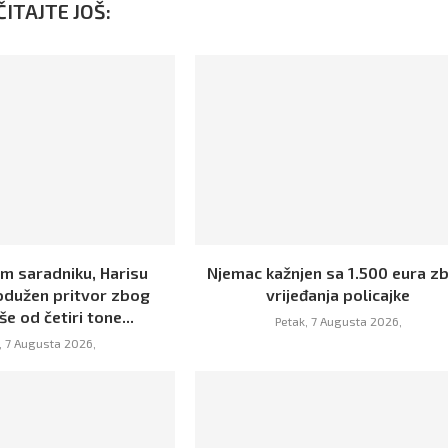
ITAJTE JOŠ:
m saradniku, Harisu
Njemac kažnjen sa 1.500 eura z
odužen pritvor zbog
vrijeđanja policajke
še od četiri tone...
Petak, 7 Augusta 2026,
, 7 Augusta 2026,