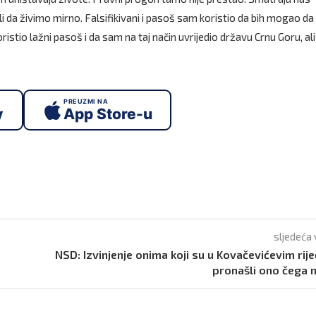
i da živimo mirno. Falsifikivani i pasoš sam koristio da bih mogao da
tio lažni pasoš i da sam na taj način uvrijedio državu Crnu Goru, al
PREUZMI NA
y
App Store-u
sljedeća 
a
NSD: Izvinjenje onima koji su u Kovačevićevim rij
pronašli ono čega