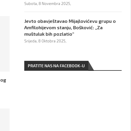
Subota, 8 Novembra 2025,
Jevto obavještavao Mijajlovićevu grupu o
Amfilohijevom stanju, Bošković: „Za
muštuluk bih pozlatio“
Srijeda, 8 Oktobra 2025,
PRATITE NAS NA FACEBOOK-U
bog