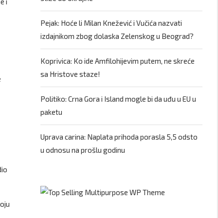
e i
Pejak: Hoće li Milan Knežević i Vučića nazvati
izdajnikom zbog dolaska Zelenskog u Beograd?
Koprivica: Ko ide Amfilohijevim putem, ne skreće
sa Hristove staze!
e
Politiko: Crna Gora i Island mogle bi da uđu u EU u
paketu
Uprava carina: Naplata prihoda porasla 5,5 odsto
u odnosu na prošlu godinu
dio
voju