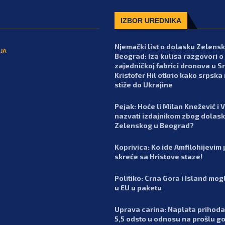
IZBOR UREDNIKA
Njemački list o dolasku Zelens
JA
Beograd: Iza kulisa razgovori o
zajedničkoj fabrici dronova u Srb
Kristofer Hil otkrio kako srpska
stiže do Ukrajine
Pejak: Hoće li Milan Knežević i 
nazvati izdajnikom zbog dolas
Zelenskog u Beograd?
Koprivica: Ko ide Amfilohijevim
skreće sa Hristove staze!
Politiko: Crna Gora i Island mog
u EU u paketu
Uprava carina: Naplata prihoda
5,5 odsto u odnosu na prošlu g