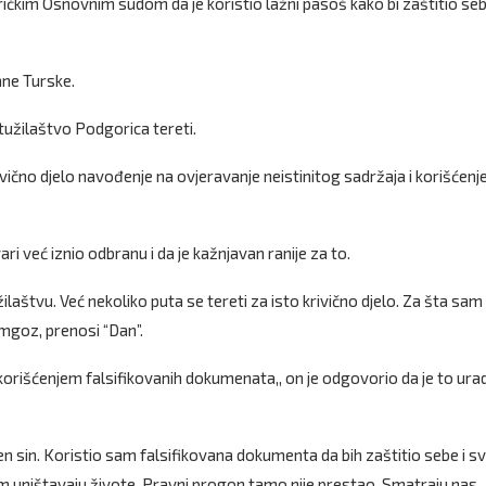
ičkim Osnovnim sudom da je koristio lažni pasoš kako bi zaštitio seb
ane Turske.
tužilaštvo Podgorica tereti.
čno djelo navođenje na ovjeravanje neistinitog sadržaja i korišćenj
i već iznio odbranu i da je kažnjavan ranije za to.
ilaštvu. Već nekoliko puta se tereti za isto krivično djelo. Za šta sam
mgoz, prenosi “Dan”.
 korišćenjem falsifikovanih dokumenata,, on je odgovorio da je to ura
n sin. Koristio sam falsifikovana dokumenta da bih zaštitio sebe i s
nam uništavaju živote. Pravni progon tamo nije prestao. Smatraju nas