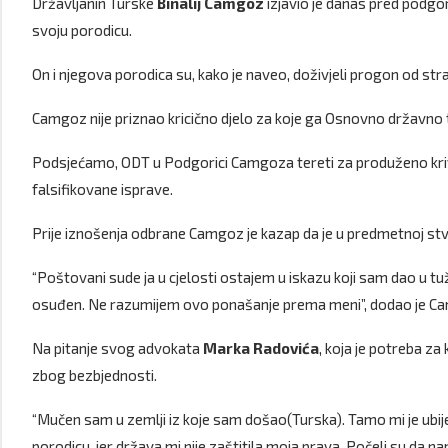
Državljanin Turske
Binalij Camgoz
izjavio je danas pred podgor
svoju porodicu.
On i njegova porodica su, kako je naveo, doživjeli progon od str
Camgoz nije priznao kricično djelo za koje ga Osnovno državno 
Podsjećamo, ODT u Podgorici Camgoza tereti za produženo krivi
falsifikovane isprave.
Prije iznošenja odbrane Camgoz je kazap da je u predmetnoj stvar
“Poštovani sude ja u cjelosti ostajem u iskazu koji sam dao u tuž
osuđen. Ne razumijem ovo ponašanje prema meni”, dodao je Ca
Na pitanje svog advokata
Marka Radovića
, koja je potreba za
zbog bezbjednosti.
“Mučen sam u zemlji iz koje sam došao(Turska). Tamo mi je ubije
porodicu, jer država mi nije zaštitila moja prava. Počeli su da 