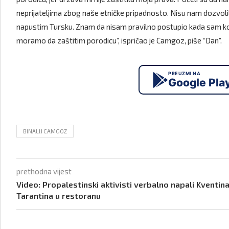
neprijateljima zbog naše etničke pripadnosto. Nisu nam dozvolil
napustim Tursku. Znam da nisam pravilno postupio kada sam koris
moramo da zaštitim porodicu”, ispričao je Camgoz, piše “Dan”.
PREUZMI NA
Google Pla
BINALIJ CAMGOZ
prethodna vijest
Video: Propalestinski aktivisti verbalno napali Kventin
Tarantina u restoranu