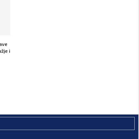
jave
žje i