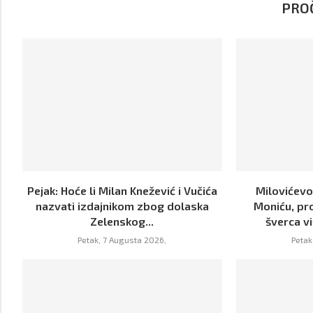
PROČ
Pejak: Hoće li Milan Knežević i Vučića
Milovićevo
nazvati izdajnikom zbog dolaska
Moniću, pr
Zelenskog...
šverca vi
Petak, 7 Augusta 2026,
Petak