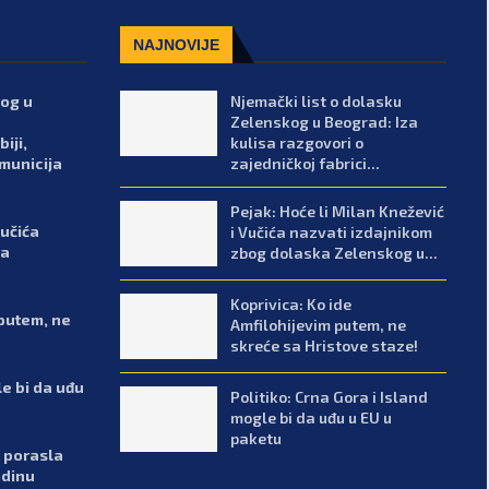
NAJNOVIJE
kog u
Njemački list o dolasku
Zelenskog u Beograd: Iza
iji,
kulisa razgovori o
 municija
zajedničkoj fabrici...
Pejak: Hoće li Milan Knežević
Vučića
i Vučića nazvati izdajnikom
ka
zbog dolaska Zelenskog u...
Koprivica: Ko ide
 putem, ne
Amfilohijevim putem, ne
skreće sa Hristove staze!
le bi da uđu
Politiko: Crna Gora i Island
mogle bi da uđu u EU u
paketu
 porasla
odinu