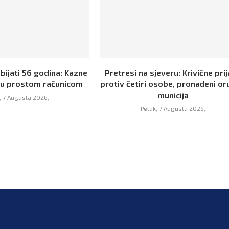
bijati 56 godina: Kazne
Pretresi na sjeveru: Krivične pri
aju prostom računicom
protiv četiri osobe, pronađeni oru
municija
, 7 Augusta 2026,
Petak, 7 Augusta 2026,