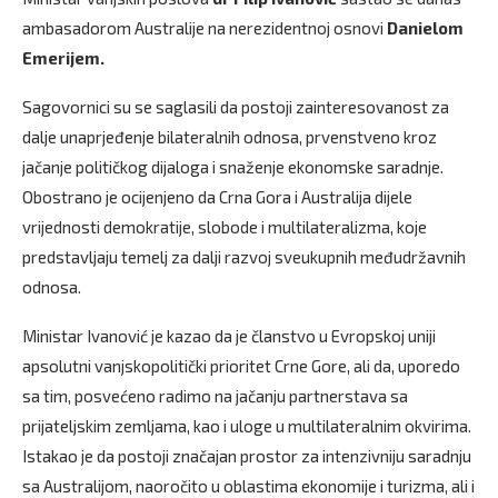
ambasadorom Australije na nerezidentnoj osnovi
Danielom
Emerijem.
Sagovornici su se saglasili da postoji zainteresovanost za
dalje unaprjeđenje bilateralnih odnosa, prvenstveno kroz
jačanje političkog dijaloga i snaženje ekonomske saradnje.
Obostrano je ocijenjeno da Crna Gora i Australija dijele
vrijednosti demokratije, slobode i multilateralizma, koje
predstavljaju temelj za dalji razvoj sveukupnih međudržavnih
odnosa.
Ministar Ivanović je kazao da je članstvo u Evropskoj uniji
apsolutni vanjskopolitički prioritet Crne Gore, ali da, uporedo
sa tim, posvećeno radimo na jačanju partnerstava sa
prijateljskim zemljama, kao i uloge u multilateralnim okvirima.
Istakao je da postoji značajan prostor za intenzivniju saradnju
sa Australijom, naoročito u oblastima ekonomije i turizma, ali i