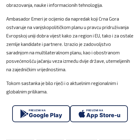
obrazovanja, nauke i informacionih tehnologija.
Ambasador Emeri je ocijenio da napredak koji Crna Gora
ostvaruje na vanjskopolitičkom planu u pravcu pridruživanja
Evropskoj uniji dobra vijest kako za region i EU, tako i za ostale
zemlje kandidate i partnere. Izrazio je zadovoljstvo
saradnjom na multilateralnom planu, kao i obostranom
posvećenošću jačanju veza između dvije države, utemeljenih
na zajedničkim vrijednostima.
Tokom sastanka je bilo riječi i o aktuelnim regionalnim i
globalnim prilikama.
PREUZMI NA
PREUZMI NA
Google Play
App Store-u