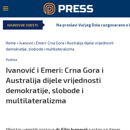
Na proslavi Vučjeg Dola razgovarano o B
NAJNOVIJE VIJESTI:
Home
»
Ivanović i Emeri: Crna Gora i Australija dijele vrijednosti
demokratije, slobode i multilateralizma
Politika
Ivanović i Emeri: Crna Gora i
Australija dijele vrijednosti
demokratije, slobode i
multilateralizma
Ministar vanjskih poslova
dr Filip Ivanović
sastao se danas