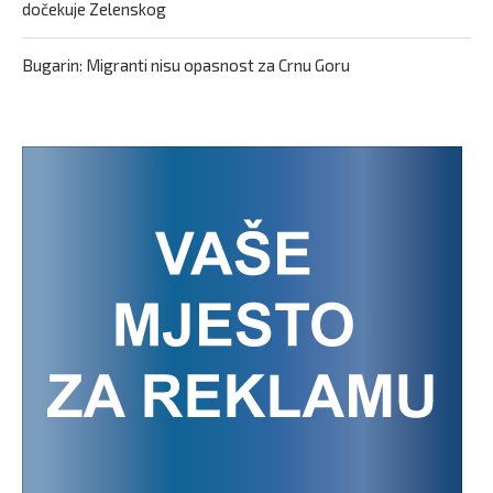
dočekuje Zelenskog
Bugarin: Migranti nisu opasnost za Crnu Goru