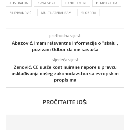
AUSTRALIJA
CRNA GORA
DANIEL EMERI
DEMOKRATIJA
FILIP IVANOVIĆ
MULTILATERALIZAM
SLOBODA
prethodna vijest
Abazović: Imam relevantne informacije o “skaju”,
pozivam Odbor da me sasluša
sljedeća vijest
Zenović: CG ulaže kontinuirane napore u pravcu
usklađivanja našeg zakonodavstva sa evropskim
propisima
PROČITAJTE JOŠ: