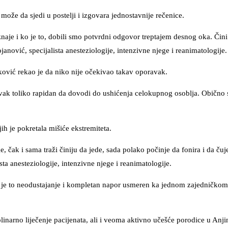
može da sjedi u postelji i izgovara jednostavnije rečenice.
oznaje i ko je to, dobili smo potvrdni odgovor treptajem desnog oka. Čini
nović, specijalista anesteziologije, intenzivne njege i reanimatologije.
nković rekao je da niko nije očekivao takav oporavak.
avak toliko rapidan da dovodi do ushićenja celokupnog osoblja. Obično s
h je pokretala mišiće ekstremiteta.
 čak i sama traži činiju da jede, sada polako počinje da fonira i da čuj
sta anesteziologije, intenzivne njege i reanimatologije.
 je to neodustajanje i kompletan napor usmeren ka jednom zajedničkom 
inarno liječenje pacijenata, ali i veoma aktivno učešće porodice u Anji