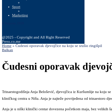
Sport
Marketing
8 Augusta, 2026
@2025 - Copyright and All Right Reserved
Press.co.me
Home
»
Čudesni oporavak djevojčice na koju se srušio ringišpil
Balkan
Čudesni oporavak djevojči
Trinaestogodišnja Anja Belošević, djevojčica iz Kuršumlije na koju se 
kliničkog centra u Nišu. Anja je najteže povrijeđena od trinaestoro dj
Anja je u niški klinički centar dovezena početkom maja, bez velikih ša