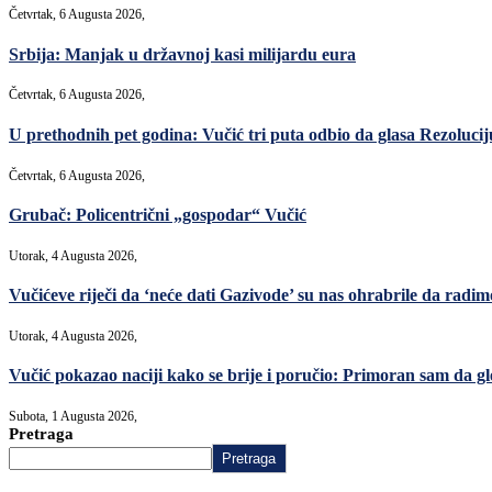
Četvrtak, 6 Augusta 2026,
Srbija: Manjak u državnoj kasi milijardu eura
Četvrtak, 6 Augusta 2026,
U prethodnih pet godina: Vučić tri puta odbio da glasa Rezoluciju
Četvrtak, 6 Augusta 2026,
Grubač: Policentrični „gospodar“ Vučić
Utorak, 4 Augusta 2026,
Vučićeve riječi da ‘neće dati Gazivode’ su nas ohrabrile da radimo,
Utorak, 4 Augusta 2026,
Vučić pokazao naciji kako se brije i poručio: Primoran sam da gl
Subota, 1 Augusta 2026,
Pretraga
Pretraga