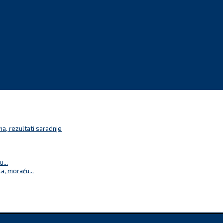
a, rezultati saradnje
...
a, moraću...