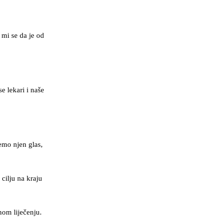
 mi se da je od
e lekari i naše
emo njen glas,
cilju na kraju
nom liječenju.