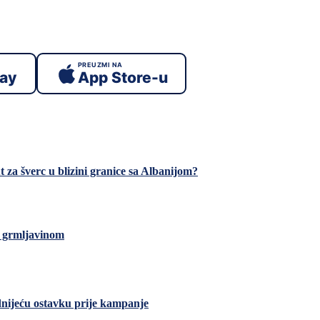
PREUZMI NA
lay
App Store-u
za šverc u blizini granice sa Albanijom?
e grmljavinom
dnijeću ostavku prije kampanje