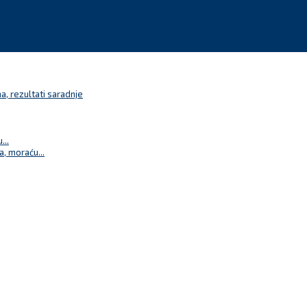
a, rezultati saradnje
...
a, moraću...