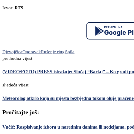
Izvor:
RTS
PREUZMI NA
Google P
Djevojčica
Oporavak
Rušenje ringišpila
prethodna vijest
(VIDEO/FOTO) PRESS istražuje: Slučaj “Barlaj” – Ko gradi put 
sljedeća vijest
Meteorolog otkrio koja su mjesta bezbjedna tokom oluje praćen
Pročitajte još:
Vučić: Raspisivanje izbora u narednim danima ili nedeljama, po