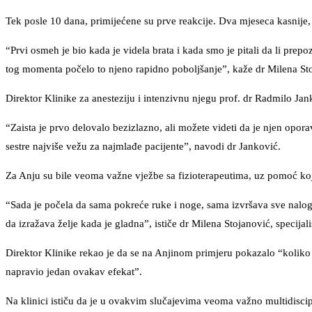
Tek posle 10 dana, primijećene su prve reakcije. Dva mjeseca kasnije, 
“Prvi osmeh je bio kada je videla brata i kada smo je pitali da li prep
tog momenta počelo to njeno rapidno poboljšanje”, kaže dr Milena Stoja
Direktor Klinike za anesteziju i intenzivnu njegu prof. dr Radmilo Ja
“Zaista je prvo delovalo bezizlazno, ali možete videti da je njen opor
sestre najviše vežu za najmlađe pacijente”, navodi dr Janković.
Za Anju su bile veoma važne vježbe sa fizioterapeutima, uz pomoć koji
“Sada je počela da sama pokreće ruke i noge, sama izvršava sve naloge,
da izražava želje kada je gladna”, ističe dr Milena Stojanović, specijali
Direktor Klinike rekao je da se na Anjinom primjeru pokazalo “koliko
napravio jedan ovakav efekat”.
Na klinici ističu da je u ovakvim slučajevima veoma važno multidiscipl