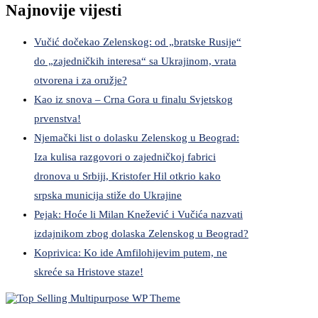
Najnovije vijesti
Vučić dočekao Zelenskog: od „bratske Rusije“
do „zajedničkih interesa“ sa Ukrajinom, vrata
otvorena i za oružje?
Kao iz snova – Crna Gora u finalu Svjetskog
prvenstva!
Njemački list o dolasku Zelenskog u Beograd:
Iza kulisa razgovori o zajedničkoj fabrici
dronova u Srbiji, Kristofer Hil otkrio kako
srpska municija stiže do Ukrajine
Pejak: Hoće li Milan Knežević i Vučića nazvati
izdajnikom zbog dolaska Zelenskog u Beograd?
Koprivica: Ko ide Amfilohijevim putem, ne
skreće sa Hristove staze!