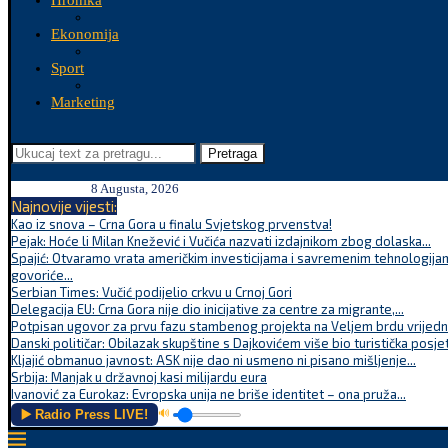
Hronika
Ekonomija
Sport
Marketing
Pretraga
8 Augusta, 2026
Najnovije vijesti:
Kao iz snova – Crna Gora u finalu Svjetskog prvenstva!
Pejak: Hoće li Milan Knežević i Vučića nazvati izdajnikom zbog dolaska...
Spajić: Otvaramo vrata američkim investicijama i savremenim tehnologijam
govoriće...
Serbian Times: Vučić podijelio crkvu u Crnoj Gori
Delegacija EU: Crna Gora nije dio inicijative za centre za migrante,...
Potpisan ugovor za prvu fazu stambenog projekta na Veljem brdu vrijednu
Danski političar: Obilazak skupštine s Dajkovićem više bio turistička posjet
Kljajić obmanuo javnost: ASK nije dao ni usmeno ni pisano mišljenje...
Srbija: Manjak u državnoj kasi milijardu eura
Ivanović za Eurokaz: Evropska unija ne briše identitet – ona pruža...
▶️ Radio Press LIVE!
🔊