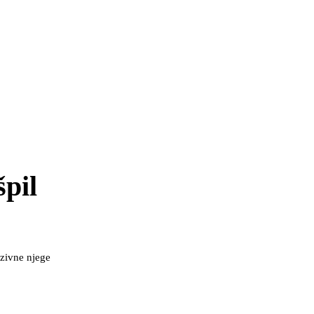
špil
nzivne njege