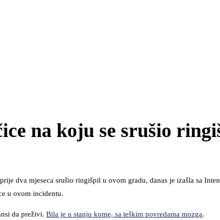
ce na koju se srušio ringi
prije dva mjeseca srušio ringišpil u ovom gradu, danas je izašla sa Inte
ece u ovom incidentu.
nsi da preživi.
Bila je u stanju kome, sa teškim povredama mozga
.