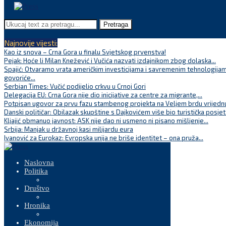
Pretraga
Najnovije vijesti:
Kao iz snova – Crna Gora u finalu Svjetskog prvenstva!
Pejak: Hoće li Milan Knežević i Vučića nazvati izdajnikom zbog dolaska...
Spajić: Otvaramo vrata američkim investicijama i savremenim tehnologijam
govoriće...
Serbian Times: Vučić podijelio crkvu u Crnoj Gori
Delegacija EU: Crna Gora nije dio inicijative za centre za migrante,...
Potpisan ugovor za prvu fazu stambenog projekta na Veljem brdu vrijednu
Danski političar: Obilazak skupštine s Dajkovićem više bio turistička posjet
Kljajić obmanuo javnost: ASK nije dao ni usmeno ni pisano mišljenje...
Srbija: Manjak u državnoj kasi milijardu eura
Ivanović za Eurokaz: Evropska unija ne briše identitet – ona pruža...
Naslovna
Politika
Društvo
Hronika
Ekonomija