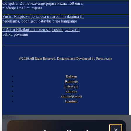
Od sjutra: Za nevezivanje pojasa kazna 150 eura,
plaćanje i na licu mjesta
Vučić: Raspisivanje izbora u narednim danima ili
nedeljama, podnijeću ostavku prije kampanje
Požar u Blizikućama brzo se proširio, zahvatio
veliku površinu
@2026.All Right Reserved. Designed and Developed by Press.co.me
Balkan
Kuhinja
Lifestyle
Zabava
Zanimljivosti
Contact
Naslovna
×