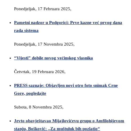
Ponedjeljak, 17 Februara 2025,
Pametni nadzor u Podgorici: Prve kazne već prvog dana
rada sistema
Ponedjeljak, 17 Novembra 2025,
“Vijesti” dobile novog većinskog vlasnika
Četvrtak, 19 Februara 2026,
PRESS saznaje: Objavljen novi otro foto snimak Crne
Gore, pogledajte
Subota, 8 Novembra 2025,
Jevto obavještavao Mijajlovićevu grupu o Amfilohijevom
stanju, Bošković: „Za muštuluk bih pozlatio“