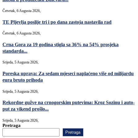
Četvrtak, 6 Augusta 2026,
TE Pljevlja poslije tri i po dana zastoja nastavila rad
Četvrtak, 6 Augusta 2026,
Crna Gora za 19 godina stigla sa 36% na 54% prosjeka
standarda...
Srijeda, 5 Augusta 2026,
Poreska uprava: Za sedam mjeseci naplaćeno više od milijardu
eura bruto prihoda
Srijeda, 5 Augusta 2026,
Rekordne gužve na crnogorskim putevima: Kroz Sozinu i auto-
put za vikend prošlo...
Srijeda, 5 Augusta 2026,
Pretraga
Pretraga