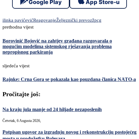
Google Play
App Store-u
ilinka pavićević
Reagovanje
Željeznički prevoz
žpcg
prethodna vijest
Borovinić Bojović na zahtjev građana razgovarala o
mogućim modelima sistemskog rješavanja problema
nepropisnog parkiranja
sljedeća vijest
Rajnke: Crna Gora se pokazala kao pouzdana članica NATO-a
Pročitajte još:
Na kraju jula manje od 24 hiljade nezaposlenih
Četvrtak, 6 Augusta 2026,
Potpisan ugovor za izgradnju novog i rekonstrukciju postojećeg
mosta u produžetku Bulevara...