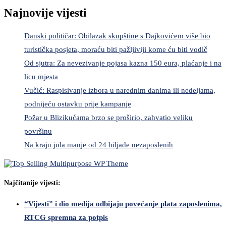
Najnovije vijesti
Danski političar: Obilazak skupštine s Dajkovićem više bio
turistička posjeta, moraću biti pažljiviji kome ću biti vodič
Od sjutra: Za nevezivanje pojasa kazna 150 eura, plaćanje i na
licu mjesta
Vučić: Raspisivanje izbora u narednim danima ili nedeljama,
podnijeću ostavku prije kampanje
Požar u Blizikućama brzo se proširio, zahvatio veliku
površinu
Na kraju jula manje od 24 hiljade nezaposlenih
Najčitanije vijesti:
“Vijesti” i dio medija odbijaju povećanje plata zaposlenima,
RTCG spremna za potpis