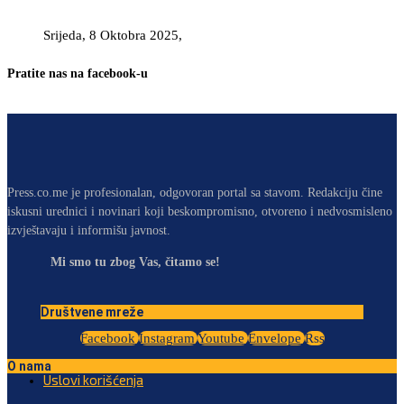
Srijeda, 8 Oktobra 2025,
Pratite nas na facebook-u
Press.co.me je profesionalan, odgovoran portal sa stavom. Redakciju čine
iskusni urednici i novinari koji beskompromisno, otvoreno i nedvosmisleno
izvještavaju i informišu javnost.
Mi smo tu zbog Vas, čitamo se!
Društvene mreže
Facebook
Instagram
Youtube
Envelope
Rss
O nama
Uslovi korišćenja