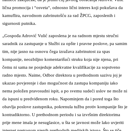
lična promocija i “osveta“, odnosno lični interes koji pokušava da
kamuflira, navodnom zabrinutošću za rad ŽPCG, zaposlenih i
sigurnosti putnika.
„Gospođa Adrović Vulić zaposlena je na radnom mjestu stručni
saradnik za zastupanje u Službi za opšte i pravne poslove, pa samim
tim, nije jasno na osnovu čega izražava zabrinutost za spas
kompanije, neozbiljno komentarišući struku koja nije njena, pri
čemu ni sama ne posjeduje adekvatne kvalifikacije za sopstveno
radno mjesto. Naime, Odbor direktora u prethodnom sazivu joj je
ukazao povjerenje i dao mogućnost da zastupa kompaniju iako
nema položen pravosudni ispit, a po svemu sudeći uslov ne može ni
da ispuni u predviđenom roku. Napominjem da i pored toga što
obavlja poslove zastupnika, pokrenula tužbu protiv kompanije što je
kontradiktorno. U prethodnom periodu i sa izvršnim direktorima
prije mene imala je nesuglasice, u šta se javnost može lako uvjeriti
internet pretragom njenih prethodnih medijskih istupa. Što se tiče