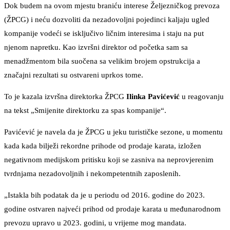
Dok budem na ovom mjestu braniću interese Željezničkog prevoza
(ŽPCG) i neću dozvoliti da nezadovoljni pojedinci kaljaju ugled
kompanije vodeći se isključivo ličnim interesima i staju na put
njenom napretku. Kao izvršni direktor od početka sam sa
menadžmentom bila suočena sa velikim brojem opstrukcija a
značajni rezultati su ostvareni uprkos tome.
To je kazala izvršna direktorka ŽPCG
Ilinka Pavićević
u reagovanju
na tekst „Smijenite direktorku za spas kompanije“.
Pavićević je navela da je ŽPCG u jeku turističke sezone, u momentu
kada kada bilježi rekordne prihode od prodaje karata, izložen
negativnom medijskom pritisku koji se zasniva na neprovjerenim
tvrdnjama nezadovoljnih i nekompetentnih zaposlenih.
„Istakla bih podatak da je u periodu od 2016. godine do 2023.
godine ostvaren najveći prihod od prodaje karata u međunarodnom
prevozu upravo u 2023. godini, u vrijeme mog mandata.