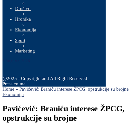
Društvo
Hronika
Ekonomija
Sport
Marketing
6 Augusta, 2026
@2025 - Copyright and All Right Reserved
Press.co.me
Home
»
Pavićević: Braniću interese ŽPCG, opstrukcije su brojne
Ekonomija
Pavićević: Braniću interese ŽPCG,
opstrukcije su brojne