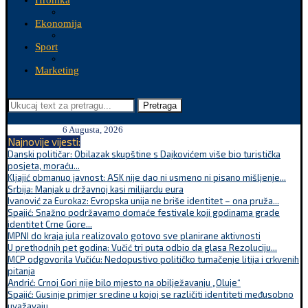
Hronika
Ekonomija
Sport
Marketing
Pretraga
6 Augusta, 2026
Najnovije vijesti:
Danski političar: Obilazak skupštine s Dajkovićem više bio turistička
posjeta, moraću...
Kljajić obmanuo javnost: ASK nije dao ni usmeno ni pisano mišljenje...
Srbija: Manjak u državnoj kasi milijardu eura
Ivanović za Eurokaz: Evropska unija ne briše identitet – ona pruža...
Spajić: Snažno podržavamo domaće festivale koji godinama grade
identitet Crne Gore...
MPNI do kraja jula realizovalo gotovo sve planirane aktivnosti
U prethodnih pet godina: Vučić tri puta odbio da glasa Rezoluciju...
MCP odgovorila Vučiću: Nedopustivo političko tumačenje litija i crkvenih
pitanja
Andrić: Crnoj Gori nije bilo mjesto na obilježavanju „Oluje“
Spajić: Gusinje primjer sredine u kojoj se različiti identiteti međusobno
uvažavaju...