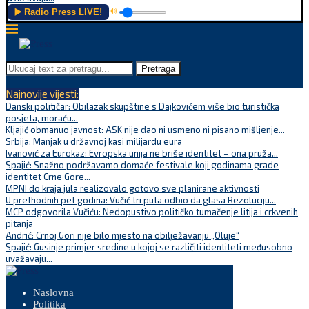
▶️ Radio Press LIVE!
🔊
Pretraga
Najnovije vijesti:
Danski političar: Obilazak skupštine s Dajkovićem više bio turistička
posjeta, moraću...
Kljajić obmanuo javnost: ASK nije dao ni usmeno ni pisano mišljenje...
Srbija: Manjak u državnoj kasi milijardu eura
Ivanović za Eurokaz: Evropska unija ne briše identitet – ona pruža...
Spajić: Snažno podržavamo domaće festivale koji godinama grade
identitet Crne Gore...
MPNI do kraja jula realizovalo gotovo sve planirane aktivnosti
U prethodnih pet godina: Vučić tri puta odbio da glasa Rezoluciju...
MCP odgovorila Vučiću: Nedopustivo političko tumačenje litija i crkvenih
pitanja
Andrić: Crnoj Gori nije bilo mjesto na obilježavanju „Oluje“
Spajić: Gusinje primjer sredine u kojoj se različiti identiteti međusobno
uvažavaju...
Naslovna
Politika