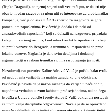
Istakla je da se od dolaska novog predsjednika Odbora direktora
(Tripko Draganić), na njenoj smjeni radi već treći put, te da isti nije
obavio nijedan razgovor sa njom niti se interesovao za problematiku
kompanije, već je dolaske u ŽPCG koristio za razgovore sa gore
pomenutim zaposlenima. Pavićević je dodala i da neki od
„nezadovoljnih zaposlenih“ koji su dolazili na razgovore, pripadaju
kategoriji izvršnog osoblja, konkretno kondukteri-pratioci kola koji
su pratili vozove do Beograda, a trenutno su raspoređeni da prate
lokalne vozove. Naglasila je da o svim detaljima i dodatnoj
argumentaciji u svakom trenutku stoji na raspolaganju javnosti.
Nezadovoljstvo pravnice Kaline Adrović Vulić je počelo kako tvrdi,
od nedobijanja varijabile na majsku zaradu koju je očekivala.
Pavićević je navela da je nakon saznanja da varijablu neće dobiti,
napadnuta verbalno u svom kabinetu pred svjedocima, nakon čega
je otišla u Upravu policije i protiv Adrović Vulić pokrenula postupak
za utvrđivanje disciplinke odgovornosti. Navela je da se opravdano
nameće zaključak, da je jedini cilj javnog obraćanja Adrović Vulić