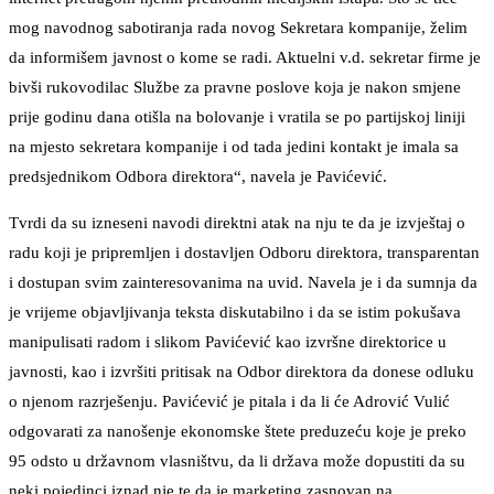
mog navodnog sabotiranja rada novog Sekretara kompanije, želim
da informišem javnost o kome se radi. Aktuelni v.d. sekretar firme je
bivši rukovodilac Službe za pravne poslove koja je nakon smjene
prije godinu dana otišla na bolovanje i vratila se po partijskoj liniji
na mjesto sekretara kompanije i od tada jedini kontakt je imala sa
predsjednikom Odbora direktora“, navela je Pavićević.
Tvrdi da su izneseni navodi direktni atak na nju te da je izvještaj o
radu koji je pripremljen i dostavljen Odboru direktora, transparentan
i dostupan svim zainteresovanima na uvid. Navela je i da sumnja da
je vrijeme objavljivanja teksta diskutabilno i da se istim pokušava
manipulisati radom i slikom Pavićević kao izvršne direktorice u
javnosti, kao i izvršiti pritisak na Odbor direktora da donese odluku
o njenom razrješenju. Pavićević je pitala i da li će Adrović Vulić
odgovarati za nanošenje ekonomske štete preduzeću koje je preko
95 odsto u državnom vlasništvu, da li država može dopustiti da su
neki pojedinci iznad nje te da je marketing zasnovan na