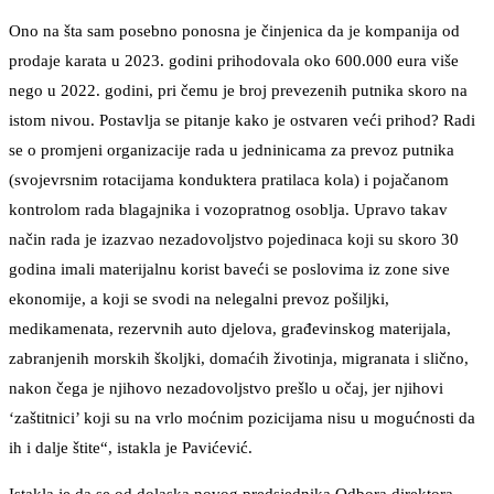
Ono na šta sam posebno ponosna je činjenica da je kompanija od
prodaje karata u 2023. godini prihodovala oko 600.000 eura više
nego u 2022. godini, pri čemu je broj prevezenih putnika skoro na
istom nivou. Postavlja se pitanje kako je ostvaren veći prihod? Radi
se o promjeni organizacije rada u jedninicama za prevoz putnika
(svojevrsnim rotacijama konduktera pratilaca kola) i pojačanom
kontrolom rada blagajnika i vozopratnog osoblja. Upravo takav
način rada je izazvao nezadovoljstvo pojedinaca koji su skoro 30
godina imali materijalnu korist baveći se poslovima iz zone sive
ekonomije, a koji se svodi na nelegalni prevoz pošiljki,
medikamenata, rezervnih auto djelova, građevinskog materijala,
zabranjenih morskih školjki, domaćih životinja, migranata i slično,
nakon čega je njihovo nezadovoljstvo prešlo u očaj, jer njihovi
‘zaštitnici’ koji su na vrlo moćnim pozicijama nisu u mogućnosti da
ih i dalje štite“, istakla je Pavićević.