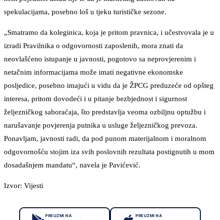
spekulacijama, posebno loš u tjeku turističke sezone.
„Smatramo da koleginica, koja je pritom pravnica, i učestvovala je u
izradi Pravilnika o odgovornosti zaposlenih, mora znati da
neovlašćeno istupanje u javnosti, pogotovo sa neprovjerenim i
netačnim informacijama može imati negativne ekonomske
posljedice, posebno imajući u vidu da je ŽPCG preduzeće od opšteg
interesa, pritom dovodeći i u pitanje bezbjednost i sigurnost
željezničkog saboraćaja, što predstavlja veoma ozbiljnu optužbu i
narušavanje povjerenja putnika u usluge željezničkog prevoza.
Ponavljam, javnosti radi, da pod punom materijalnom i moralnom
odgovornošću stojim iza svih poslovnih rezultata postignutih u mom
dosadašnjem mandatu“, navela je Pavićević.
Izvor: Vijesti
PREUZMI NA
PREUZMI NA