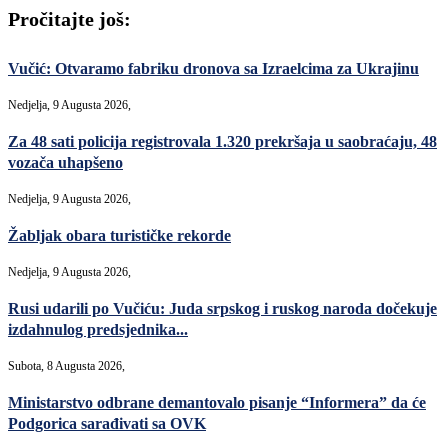
Pročitajte još:
Vučić: Otvaramo fabriku dronova sa Izraelcima za Ukrajinu
Nedjelja, 9 Augusta 2026,
Za 48 sati policija registrovala 1.320 prekršaja u saobraćaju, 48
vozača uhapšeno
Nedjelja, 9 Augusta 2026,
Žabljak obara turističke rekorde
Nedjelja, 9 Augusta 2026,
Rusi udarili po Vučiću: Juda srpskog i ruskog naroda dočekuje
izdahnulog predsjednika...
Subota, 8 Augusta 2026,
Ministarstvo odbrane demantovalo pisanje “Informera” da će
Podgorica sarađivati sa OVK