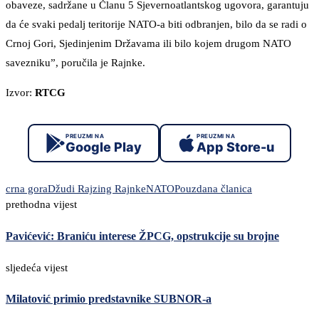
obaveze, sadržane u Članu 5 Sjevernoatlantskog ugovora, garantuju
da će svaki pedalj teritorije NATO-a biti odbranjen, bilo da se radi o
Crnoj Gori, Sjedinjenim Državama ili bilo kojem drugom NATO
savezniku”, poručila je Rajnke.
Izvor:
RTCG
PREUZMI NA
PREUZMI NA
Google Play
App Store-u
crna gora
Džudi Rajzing Rajnke
NATO
Pouzdana članica
prethodna vijest
Pavićević: Braniću interese ŽPCG, opstrukcije su brojne
sljedeća vijest
Milatović primio predstavnike SUBNOR-a