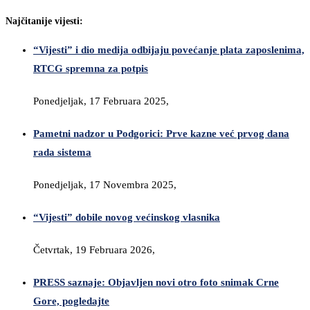
Najčitanije vijesti:
“Vijesti” i dio medija odbijaju povećanje plata zaposlenima,
RTCG spremna za potpis
Ponedjeljak, 17 Februara 2025,
Pametni nadzor u Podgorici: Prve kazne već prvog dana
rada sistema
Ponedjeljak, 17 Novembra 2025,
“Vijesti” dobile novog većinskog vlasnika
Četvrtak, 19 Februara 2026,
PRESS saznaje: Objavljen novi otro foto snimak Crne
Gore, pogledajte