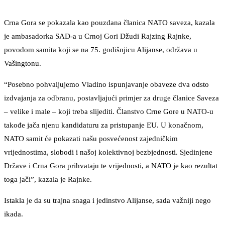
Crna Gora se pokazala kao pouzdana članica NATO saveza, kazala
je ambasadorka SAD-a u Crnoj Gori Džudi Rajzing Rajnke,
povodom samita koji se na 75. godišnjicu Alijanse, održava u
Vašingtonu.
“Posebno pohvaljujemo Vladino ispunjavanje obaveze dva odsto
izdvajanja za odbranu, postavljajući primjer za druge članice Saveza
– velike i male – koji treba slijediti. Članstvo Crne Gore u NATO-u
takođe jača njenu kandidaturu za pristupanje EU. U konačnom,
NATO samit će pokazati našu posvećenost zajedničkim
vrijednostima, slobodi i našoj kolektivnoj bezbjednosti. Sjedinjene
Države i Crna Gora prihvataju te vrijednosti, a NATO je kao rezultat
toga jači”, kazala je Rajnke.
Istakla je da su trajna snaga i jedinstvo Alijanse, sada važniji nego
ikada.