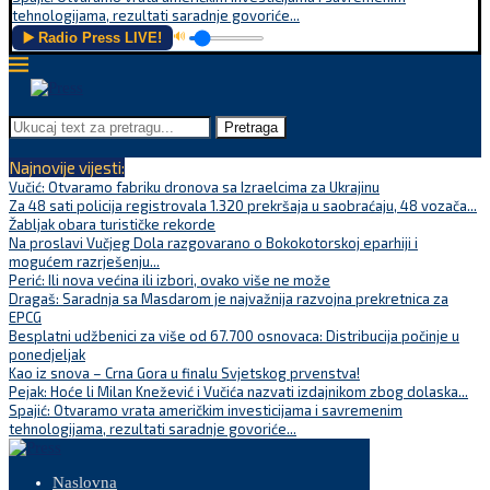
tehnologijama, rezultati saradnje govoriće...
▶️ Radio Press LIVE!
🔊
Pretraga
Najnovije vijesti:
Vučić: Otvaramo fabriku dronova sa Izraelcima za Ukrajinu
Za 48 sati policija registrovala 1.320 prekršaja u saobraćaju, 48 vozača...
Žabljak obara turističke rekorde
Na proslavi Vučjeg Dola razgovarano o Bokokotorskoj eparhiji i
mogućem razrješenju...
Perić: Ili nova većina ili izbori, ovako više ne može
Dragaš: Saradnja sa Masdarom je najvažnija razvojna prekretnica za
EPCG
Besplatni udžbenici za više od 67.700 osnovaca: Distribucija počinje u
ponedjeljak
Kao iz snova – Crna Gora u finalu Svjetskog prvenstva!
Pejak: Hoće li Milan Knežević i Vučića nazvati izdajnikom zbog dolaska...
Spajić: Otvaramo vrata američkim investicijama i savremenim
tehnologijama, rezultati saradnje govoriće...
Naslovna