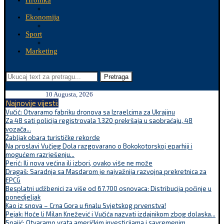
Hronika
Ekonomija
Sport
Marketing
Pretraga
10 Augusta, 2026
Najnovije vijesti:
Vučić: Otvaramo fabriku dronova sa Izraelcima za Ukrajinu
Za 48 sati policija registrovala 1.320 prekršaja u saobraćaju, 48
vozača...
Žabljak obara turističke rekorde
Na proslavi Vučjeg Dola razgovarano o Bokokotorskoj eparhiji i
mogućem razrješenju...
Perić: Ili nova većina ili izbori, ovako više ne može
Dragaš: Saradnja sa Masdarom je najvažnija razvojna prekretnica za
EPCG
Besplatni udžbenici za više od 67.700 osnovaca: Distribucija počinje u
ponedjeljak
Kao iz snova – Crna Gora u finalu Svjetskog prvenstva!
Pejak: Hoće li Milan Knežević i Vučića nazvati izdajnikom zbog dolaska...
Spajić: Otvaramo vrata američkim investicijama i savremenim