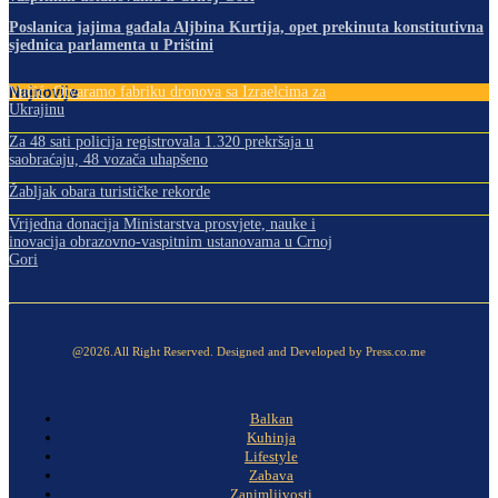
Poslanica jajima gađala Aljbina Kurtija, opet prekinuta konstitutivna
sjednica parlamenta u Prištini
Najnovije
Vučić: Otvaramo fabriku dronova sa Izraelcima za
Ukrajinu
Za 48 sati policija registrovala 1.320 prekršaja u
saobraćaju, 48 vozača uhapšeno
Žabljak obara turističke rekorde
Vrijedna donacija Ministarstva prosvjete, nauke i
inovacija obrazovno-vaspitnim ustanovama u Crnoj
Gori
@2026.All Right Reserved. Designed and Developed by Press.co.me
Balkan
Kuhinja
Lifestyle
Zabava
Zanimljivosti