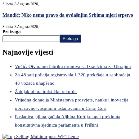
Subota, 8 Augusta 2026,
Mandić: Niko nema pravo da ovdašnjim Srbima mjeri srpstvo
Subota, 8 Augusta 2026,
Pretraga
Pretraga
Najnovije vijesti
Vučić: Otvaramo fabriku dronova sa Izraelcima za Ukrajinu
Za 48 sati policija registrovala 1.320 prekršaja u saobraćaju,
48 vozača uhapšeno
Žabljak obara turističke rekorde
Vrijedna donacija Ministarstva prosvjete, nauke i inovacija
obrazovno-vaspitnim ustanovama u Crnoj Gori
Poslanica jajima gađala Aljbina Kurtija, opet prekinuta
konstitutivna sjednica parlamenta u Prištini