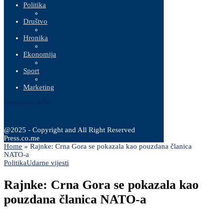
Politika
Društvo
Hronika
Ekonomija
Sport
Marketing
10 Augusta, 2026
@2025 - Copyright and All Right Reserved
Press.co.me
Home
»
Rajnke: Crna Gora se pokazala kao pouzdana članica
NATO-a
Politika
Udarne vijesti
Rajnke: Crna Gora se pokazala kao
pouzdana članica NATO-a