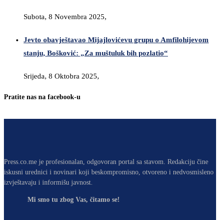
Subota, 8 Novembra 2025,
Jevto obavještavao Mijajlovićevu grupu o Amfilohijevom
stanju, Bošković: „Za muštuluk bih pozlatio“
Srijeda, 8 Oktobra 2025,
Pratite nas na facebook-u
Press.co.me je profesionalan, odgovoran portal sa stavom. Redakciju čine
iskusni urednici i novinari koji beskompromisno, otvoreno i nedvosmisleno
izvještavaju i informišu javnost.
Mi smo tu zbog Vas, čitamo se!