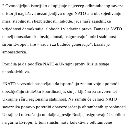
” Ovonedjeljno istorijsko okupljanje najvećeg odbrambenog saveza
u istoriji naglašava nezamjenljivu ulogu NATO-a u obezbjeđivanju
mira, stabilnosti i bezbjednosti. Takođe, jača naše zajedničke
vrijednosti demokratije, slobode i vladavine prava. Danas je NATO
temelj transatlantske bezbjednosti, osiguravajući mir i stabilnost
širom Evrope i šire – sada i za buduće generacije”, kazala je
ambasadorka.
Poručila je da podrška NATO-a Ukrajini protiv Rusije ostaje
nepokolebljiva.
“NATO saveznici nastavljaju da isporučuju ​​znatnu vojnu pomoć i
obezbjeđuju stratešku koordinaciju, što je ključno za suverenitet
Ukrajine i širu regionalnu stabilnost. Na samitu će čelnici NATO
saveznika ponovo potvrditi obaveze jačanja obrambenih sposobnosti
Ukrajine i odvraćanja od dalje agresije Rusije, osiguravajući stabilnu
i sigurnu Evropu. U tom smislu, naše kolektivne odbrambene